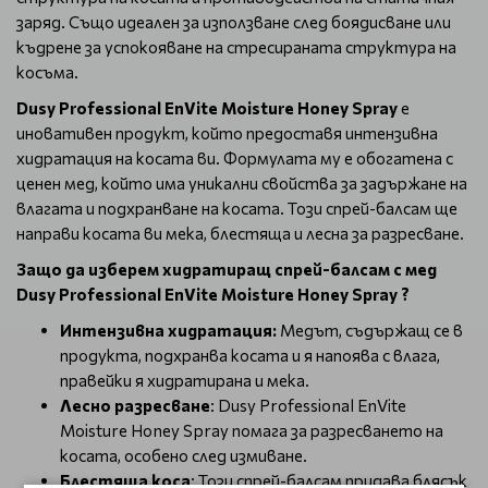
заряд. Също идеален за използване след боядисване или
къдрене за успокояване на стресираната структура на
косъма.
Dusy Professional EnVite Moisture Honey Spray
е
иновативен продукт, който предоставя интензивна
хидратация на косата ви. Формулата му е обогатена с
ценен мед, който има уникални свойства за задържане на
влагата и подхранване на косата. Този спрей-балсам ще
направи косата ви мека, блестяща и лесна за разресване.
Защо да изберем хидратиращ спрей-балсам с мед
Dusy Professional EnVite Moisture Honey Spray ?
Интензивна хидратация:
Медът, съдържащ се в
продукта, подхранва косата и я напоява с влага,
правейки я хидратирана и мека.
Лесно разресване
: Dusy Professional EnVite
Moisture Honey Spray помага за разресването на
косата, особено след измиване.
Блестяща коса
: Този спрей-балсам придава блясък