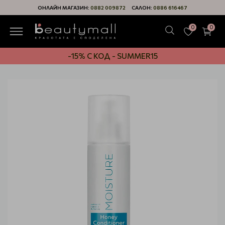
ОНЛАЙН МАГАЗИН:
0882 009872
САЛОН:
0886 616467
0
0
-15% С КОД - SUMMER15