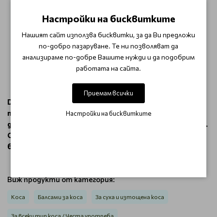
и жизненост на косата ви.
Настройки на бисквитките
Защита на цвета:
Помага за удължаване на
интензивността на цвета.
Нашият сайт използва бисквитки, за да Ви предложи
Разклатете добре преди употреба. Нанесете
по-добро пазаруване. Те ни позволяват да
равномерно върху чиста, подсушена с кърпа коса.
анализираме по-добре Вашите нужди и да подобрим
Не изплаквайте.
работата на сайта.
Продължете със стайлинга или оставете косата
да изсъхне естествено.
Приемам всички
Dusy Professional EnVite Moisture Honey Spray е
перфектният продукт, ако искате да добавите
Настройки на бисквитките
допълнителна хидратация и блясък на вашата коса.
С формула обогатена с мед, вашата коса ще бъде
блестяща, жива и дълбоко хидратирана !
Виж продукти от категория:
Коса
Балсами за коса
За суха и изтощена коса
За всеки тип коса / Честа употреба