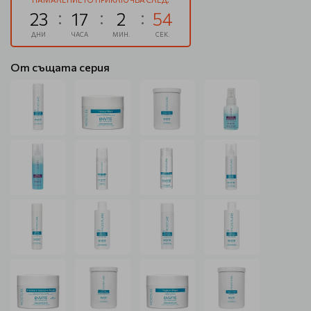
23
17
2
54
ДНИ
ЧАСА
МИН.
СЕК.
От същата серия