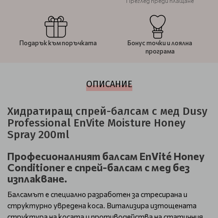
Преглед преди плащане
Подарък към поръчката
Бонус точки и лоялна
програма
ОПИСАНИЕ
Хидратиращ спрей-балсам с мед Dusy
Professional EnVite Moisture Honey
Spray 200ml
Професионалният балсам EnVité Honey
Conditioner е спрей-балсам с мед без
изплакване.
Балсамът е специално разработен за стресирана и
структурно увредена коса. Витализира изтощената
структура на косата и противодейства на статичния