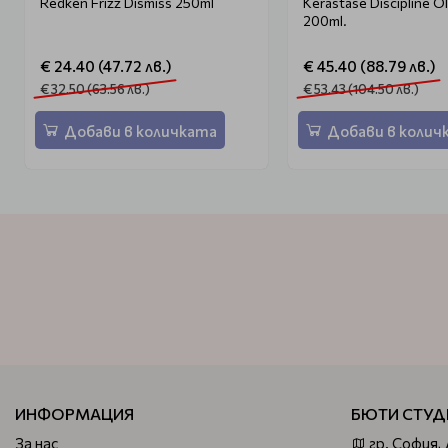
Redken Frizz Dismiss 250ml
Kerastase Discipline O
200ml.
€ 24.40 (47.72 лв.)
€ 45.40 (88.79 лв.)
€ 32.50 (63.56 лв.)
€ 53.43 (104.50 лв.)
Добави в количката
Добави в колич
ИНФОРМАЦИЯ
БЮТИ СТУД
За нас
гр. София,