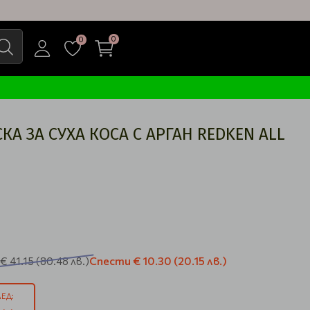
0
0
А ЗА СУХА КОСА С АРГАН REDKEN ALL
Спести
€ 10.30
(20.15 лв.)
€ 41.15
(80.48 лв.)
ЕД: