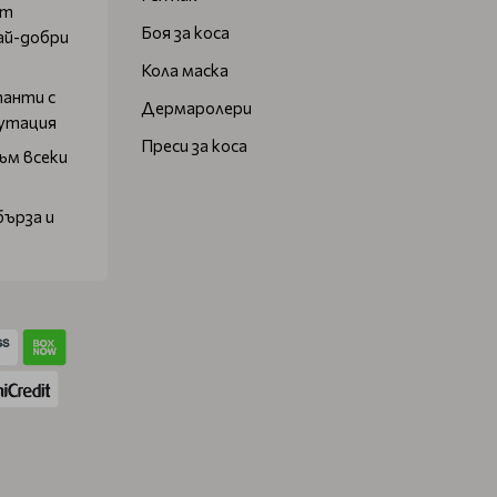
от
Боя за коса
ай-добри
Кола маска
танти с
Дермаролери
путация
Преси за коса
ъм всеки
бърза и