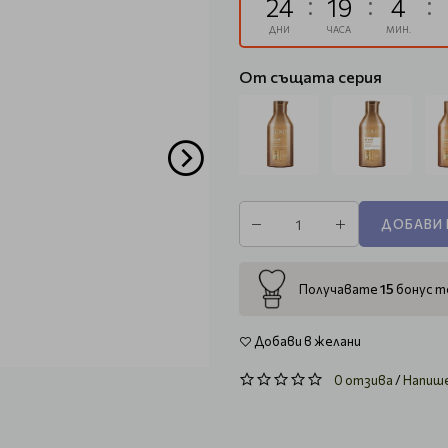
24
19
4
ДНИ
ЧАСА
МИН.
От същата серия
ДОБАВИ 
15
Получавате
бонус то
Добави в желани
0 отзива
/
Напиш