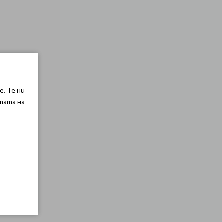
. Те ни
тата на