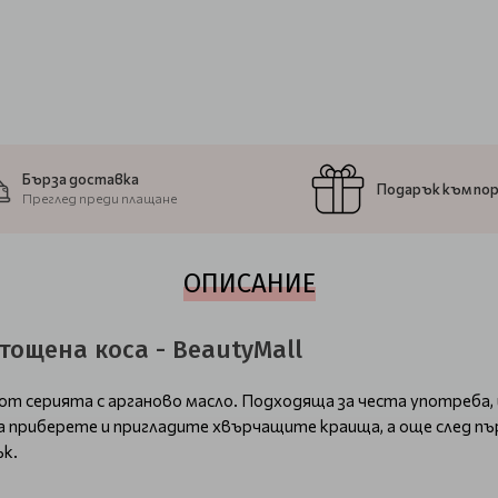
Бърза доставка
Подарък към по
Преглед преди плащане
ОПИСАНИЕ
зтощена коса - BeautyMall
от серията с арганово масло. Подходяща за честа употреба
 да приберете и пригладите хвърчащите краища, а още след п
ък.