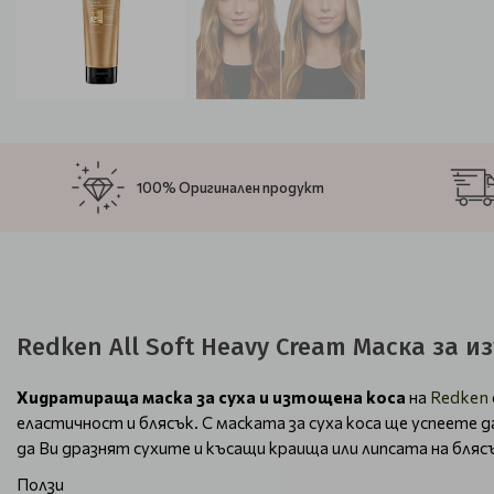
100% Оригинален продукт
Redken All Soft Heavy Cream Маска за и
Хидратираща маска за суха и изтощена коса
на
Redken
еластичност и блясък. С маската за суха коса ще успеете
да Ви дразнят сухите и късащи краища или липсата на бляс
Ползи