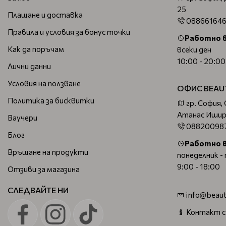
25
Плащане и доставка
08866164
Правила и условия за бонус точки
Работно 
Как да поръчам
всеки ден
10:00 - 20:00
Лични данни
Условия на ползване
ОФИС BEAU
Политика за бисквитки
гр. София,
Атанас Ишир
Ваучери
08820098
Блог
Работно 
Връщане на продукти
понеделник -
9:00 - 18:00
Отзиви за магазина
СЛЕДВАЙТЕ НИ
info@beaut
Контакт с