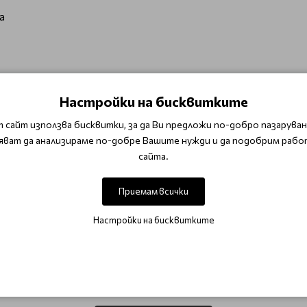
а
Настройки на бисквитките
 сайт използва бисквитки, за да Ви предложи по-добро пазаруване
яват да анализираме по-добре Вашите нужди и да подобрим рабо
ва 5-15 минути, след което изплакнете обилно с вода
сайта.
Приемам всички
аски за суха коса
Настройки на бисквитките
ОТЗИВИ (0)
Този продукт няма отзиви.