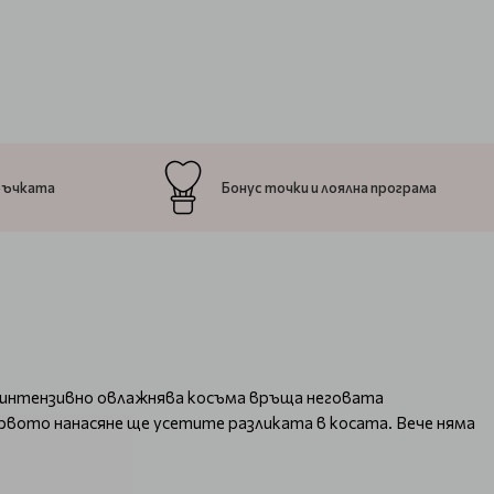
ръчката
Бонус точки и лоялна програма
, интензивно овлажнява косъма връща неговата
ървото нанасяне ще усетите разликата в косата. Вече няма