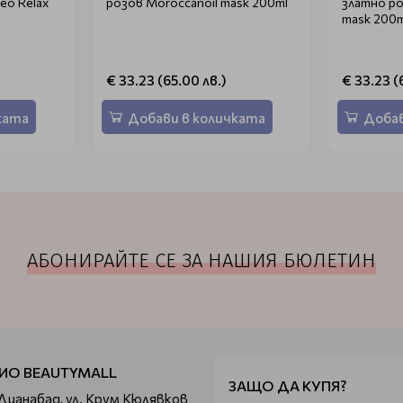
leo Relax
розов Moroccanoil mask 200ml
златно розово Mo
mask 200m
€ 33.23 (65.00 лв.)
€ 33.23 (
ката
Добави в количката
Добав
АБОНИРАЙТЕ СЕ ЗА НАШИЯ БЮЛЕТИН
ИО BEAUTYMALL
ЗАЩО ДА КУПЯ?
 Дианабад, ул. Крум Кюлявков