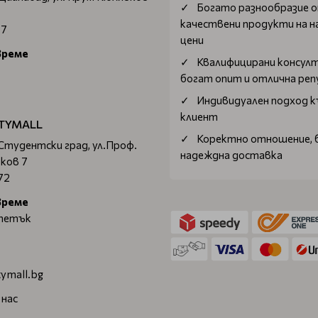
Богатo разнообразие 
качествени продукти на н
67
цени
време
Квалифицирани консул
богат опит и отлична ре
Индивидуален подход к
клиент
TYMALL
Коректно отношение, 
 Студентски град, ул.Проф.
надеждна доставка
ков 7
72
време
 петък
ymall.bg
 нас