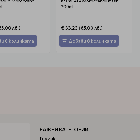
roccanoil
платинен Moroccanoil mask
l
200ml
65.00 лв.)
€ 33.23 (65.00 лв.)
и в количката
Добави в количката
ВАЖНИ КАТЕГОРИИ
Гел лак