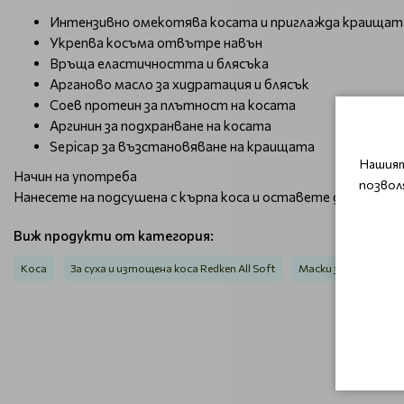
Интензивно омекотява косата и приглажда краищат
Укрепва косъма отвътре навън
Връща еластичността и блясъка
Арганово масло за хидратация и блясък
Соев протеин за плътност на косата
Аргинин за подхранване на косата
Sepicap за възстановяване на краищата
Нашият
Начин на употреба
позвол
Нанесете на подсушена с кърпа коса и оставете да подейст
Виж продукти от категория:
Коса
За суха и изтощена коса Redken All Soft
Маски за коса
М