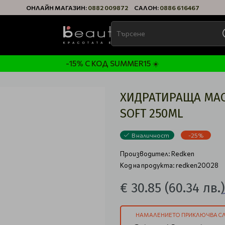
ОНЛАЙН МАГАЗИН:
0882 009872
САЛОН:
0886 616467
-15% С КОД SUMMER15 ☀️
ХИДРАТИРАЩА МАСК
SOFT 250ML
В наличност
-25%
Производител:
Redken
Код на продукта: redken20028
€ 30.85
(60.34 лв.)
НАМАЛЕНИЕТО ПРИКЛЮЧВА СЛ