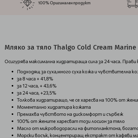
100% Оригинален продукт
Мляко за тяло Thalgo Cold Cream Marine 
Осигурява максимална хидратираща сила за 24 часа. Прави 
Подходящ за суха,много суха кожа и чувствителна к
за 8 часа + 41,8%
за 12 часа, + 43,6%
за 24 часа, +23,5%
Толкова хидратиращо, че се харесва на 100% от жен
Моментално хидратира кожата
Премахва чувството на дискомфорт и сърбеж
100% от жените харесват този лосион за тяло
Масло от микроводорасли на фитопланктона, богато н
Морски восък, концентриращ екстракт от кафяви мак