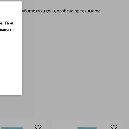
ние на грубите сухи зони, особено през зимата.
. Те ни
тата на