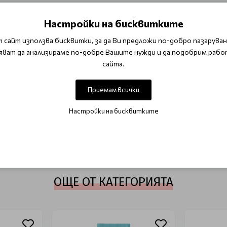
а красота.
 често, колкото е необходимо, като обръщате особено внима
Настройки на бисквитките
 сайт използва бисквитки, за да Ви предложи по-добро пазаруване
яват да анализираме по-добре Вашите нужди и да подобрим рабо
сайта.
Приемам всички
ОТЗИВИ (0)
Настройки на бисквитките
Този продукт няма отзиви.
НАПИШЕТЕ ОТЗИВ
ОЩЕ ОТ КАТЕГОРИЯТА