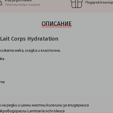
Бърза доставка
Подарък към по
Преглед преди плащане
ОПИСАНИЕ
Lait Corps Hydratation
кожата мека, гладка и еластична.
ожа
ите
а редки и ценни мастни киселини за епидермиса
роводорасли Laminaria ochroleuca