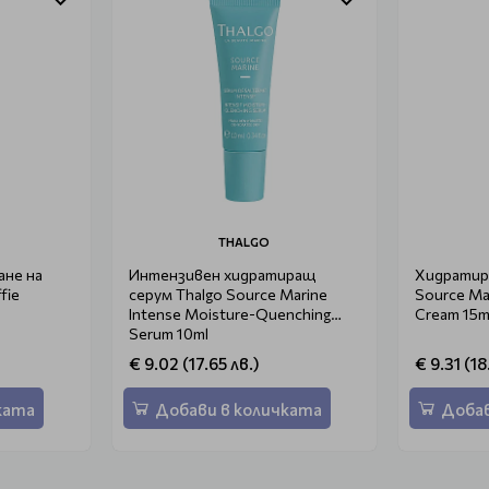
THALGO
ане на
Интензивен хидратиращ
Хидратир
fie
серум Thalgo Source Marine
Source Mar
Intense Moisture-Quenching
Cream 15m
Serum 10ml
€ 9.02 (17.65 лв.)
€ 9.31 (18
ката
Добави в количката
Добав