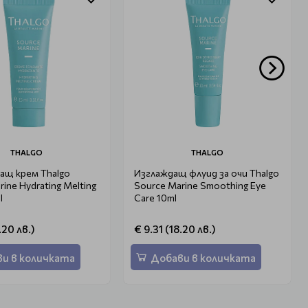
THALGO
THALGO
ащ крем Thalgo
Изглаждащ флуид за очи Thalgo
ine Hydrating Melting
Source Marine Smoothing Eye
l
Care 10ml
.20 лв.)
€ 9.31 (18.20 лв.)
и в количката
Добави в количката