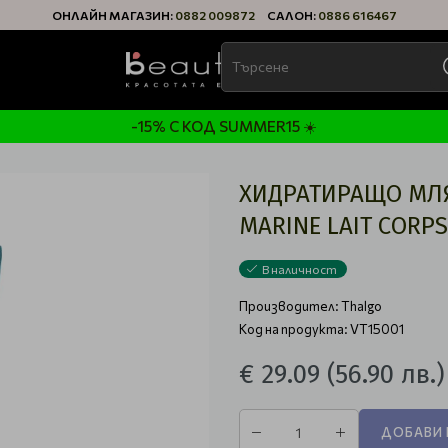
ОНЛАЙН МАГАЗИН:
0882 009872
САЛОН:
0886 616467
-15% С КОД SUMMER15 ☀️
ХИДРАТИРАЩО МЛЯ
MARINE LAIT CORP
В наличност
Производител:
Thalgo
Код на продукта: VT15001
€ 29.09
(56.90 лв.)
ДОБАВИ 