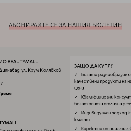
АБОНИРАЙТЕ СЕ ЗА НАШИЯ БЮЛЕТИН
ИО BEAUTYMALL
ЗАЩО ДА КУПЯ?
 Дианабад, ул. Крум Кюлявков
Богатo разнообразие 
качествени продукти на н
67
цени
време
Квалифицирани консул
богат опит и отлична ре
Индивидуален подход к
клиент
TYMALL
Коректно отношение, 
 Студентски град, ул.Проф.