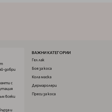
ВАЖНИ КАТЕГОРИИ
Гел лак
от
Боя за коса
ай-добри
Кола маска
танти с
Дермаролери
путация
Преси за коса
ъм всеки
бърза и