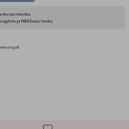
очки при покупка.
1163
родукта за
бонус точки.
ете отзив