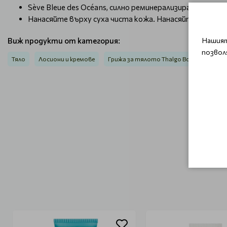
Sève Bleue des Océans, силно реминерализираща вода з
Нанасяйте върху суха чиста кожа. Нанасяйте толкова
Нашият
Виж продукти от категория:
позвол
Тяло
Лосиони и кремове
Грижа за тялото Thalgo Body Care