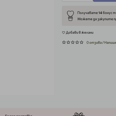
14
Получавате
бонус т
Можете да закупите п
Добави в желани
0 отзива
/
Напиш