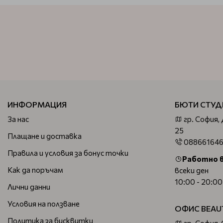
ИНФОРМАЦИЯ
БЮТИ СТУД
За нас
гр. София,
25
Плащане и доставка
08866164
Правила и условия за бонус точки
Работно 
Как да поръчам
всеки ден
10:00 - 20:00
Лични данни
Условия на ползване
ОФИС BEAU
Политика за бисквитки
гр. София,