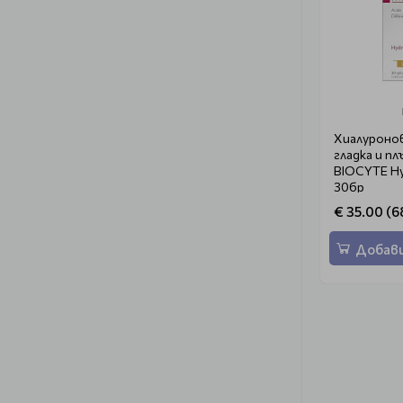
Хиалуронов
гладка и п
BIOCYTE Hy
30бр
€ 35.00 (68
Добави