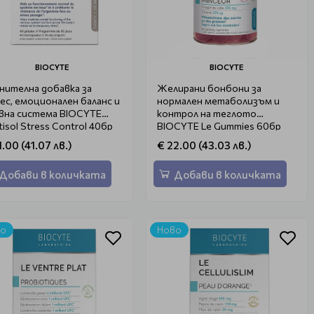
BIOCYTE
BIOCYTE
нителна добавка за
Желирани бонбони за
ес, емоционален баланс и
нормален метаболизъм и
вна система BIOCYTE
контрол на теглото
tisol Stress Control 40бр
BIOCYTE Le Gummies 60бр
1.00 (41.07 лв.)
€ 22.00 (43.03 лв.)
Добави в количката
Добави в количката
во
Ново