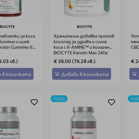
BIOCYTE
BIOCYTE
аблетки за коса
Хранителна добавка против
Усп
 биотин и цинк
косопад за здрава и силна
мен
ratin Gummies 60
коса с K-AMINE™ и колаген
CBD
BIOCYTE Keratin Max 240g
3.03 лв.)
€ 39.00 (76.28 лв.)
€ 2
 в количката
Добави в количката
Ново
Но