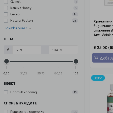
Guinot
1
Kanuka Honey
5
Luxeol
14
Natural Factors
Хранителн
28
видимите п
Покажи още 1
стареене B
Anti-Wrinkl
ЦЕНА
€ 35.00 (68
€
-
Добави
6,70
31,22
55,73
80,25
105
Ново
ЕФЕКТ
Против косопад
15
СПОРЕД НУЖДИТЕ
Витамини и минерали
86