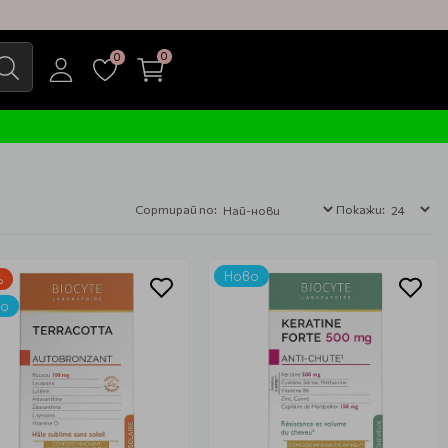
0
0
Сортирай по:
Покажи:
Ново
%
во