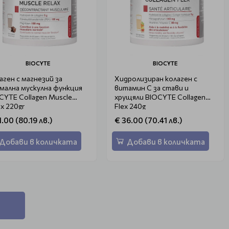
BIOCYTE
BIOCYTE
аген с магнезий за
Хидролизиран колаген с
мална мускулна функция
витамин C за стави и
CYTE Collagen Muscle
хрущяли BIOCYTE Collagen
ax 220gr
Flex 240g
1.00 (80.19 лв.)
€ 36.00 (70.41 лв.)
Добави в количката
Добави в количката