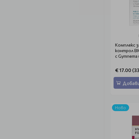
Комплекс з
контрол BI
с Gymnema 
€ 17.00 (33
Добави
Ново