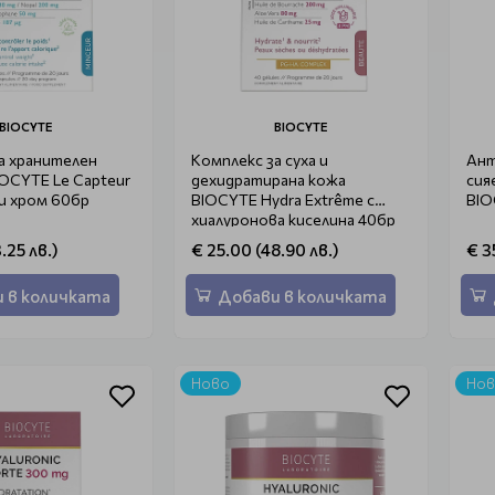
BIOCYTE
BIOCYTE
а хранителен
Комплекс за суха и
Ант
OCYTE Le Capteur
дехидратирана кожа
сия
и хром 60бр
BIOCYTE Hydra Extrême с
BIO
хиалуронова киселина 40бр
.25 лв.)
€ 25.00 (48.90 лв.)
€ 3
 в количката
Добави в количката
Ново
Но