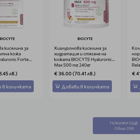
BIOCYTE
BIOCYTE
а киселина за
Хиалуронова киселина за
Кол
лътна кожа
хидратация и стягане на
нор
aluronic Forte
кожата BIOCYTE Hyaluronic
BIO
Max 500 mg 240gr
Rel
.45 лв.)
€ 36.00 (70.41 лв.)
€ 4
 в количката
Добави в количката
ПОКАЖИ ОЩЕ
Общо 208