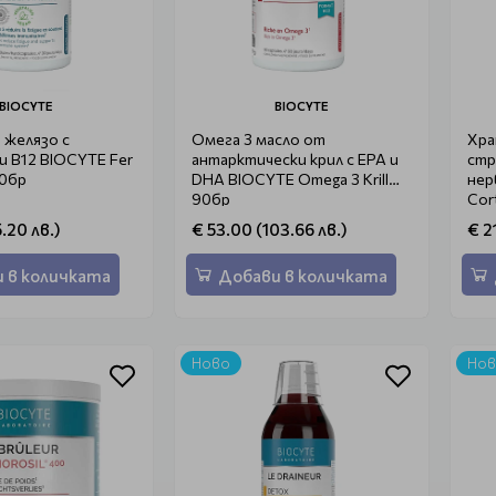
BIOCYTE
BIOCYTE
 желязо с
Омега 3 масло от
Хра
и B12 BIOCYTE Fer
антарктически крил с EPA и
стр
30бр
DHA BIOCYTE Omega 3 Krill
нер
90бр
Cor
.20 лв.)
€ 53.00 (103.66 лв.)
€ 2
 в количката
Добави в количката
Ново
Но