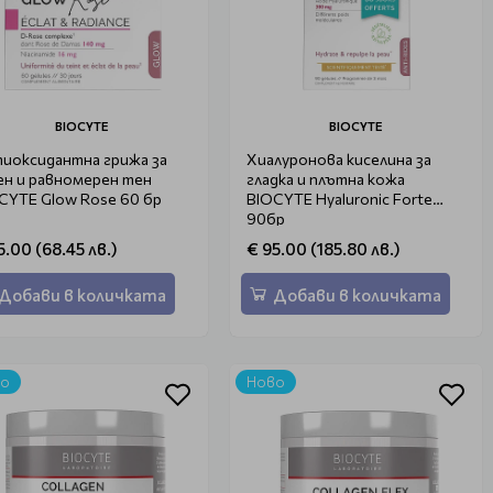
BIOCYTE
BIOCYTE
иоксидантна грижа за
Хиалуронова киселина за
ен и равномерен тен
гладка и плътна кожа
CYTE Glow Rose 60 бр
BIOCYTE Hyaluronic Forte
90бр
5.00 (68.45 лв.)
€ 95.00 (185.80 лв.)
Добави в количката
Добави в количката
во
Ново