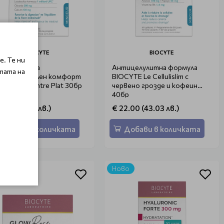
BIOCYTE
BIOCYTE
. Те ни
биотици за
Антицелулитна формула
тата на
носмилателен комфорт
BIOCYTE Le Cellulislim с
CYTE Le Ventre Plat 30бр
червено грозде и кофеин
40бр
1.00 (41.07 лв.)
€ 22.00 (43.03 лв.)
Добави в количката
Добави в количката
во
Ново