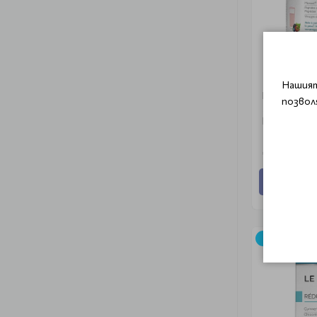
Нашият
Контрол на
позвол
Morosil®, к
карнитин B
Morosil 240
€ 34.00 (6
Добави
Ново