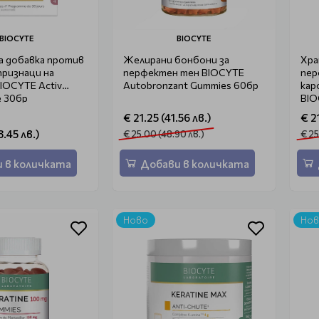
BIOCYTE
BIOCYTE
а добавка против
Желирани бонбони за
Хра
ризнаци на
перфектен тен BIOCYTE
пер
IOCYTE Activ
Autobronzant Gummies 60бр
кар
e 30бр
BIO
Aut
€ 21.25 (41.56 лв.)
€ 21
.45 лв.)
€ 25.00 (48.90 лв.)
€ 25
 в количката
Добави в количката
Ново
Но