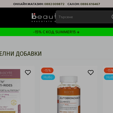
ОНЛАЙН МАГАЗИН:
0882 009872
САЛОН:
0886 616467
-15% С КОД SUMMER15 ☀️
ЕЛНИ ДОБАВКИ
-15%
-15
Ново
Но