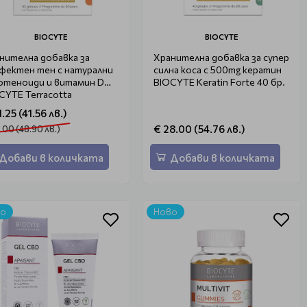
BIOCYTE
BIOCYTE
нителна добавка за
Хранителна добавка за супер
фектен тен с натурални
силна коса с 500mg кератин
отеноиди и витамин D
BIOCYTE Keratin Forte 40 бр.
CYTE Terracotta
obronzant 30бр
.25 (41.56 лв.)
€ 28.00 (54.76 лв.)
.00 (48.90 лв.)
Добави в количката
Добави в количката
во
Ново