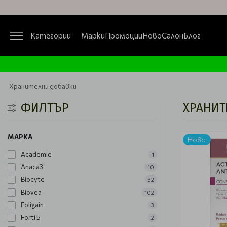
Категории
Марки
Промоции
Ново
Салон
Блог
Хранителни добавки
ФИЛТЪР
ХРАНИТ
МАРКА
Ново
Academie
1
Anaca3
10
Biocyte
32
Biovea
102
Foligain
3
Forti 5
2