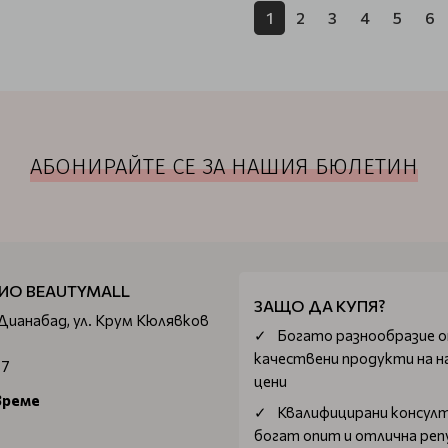
1
2
3
4
5
6
АБОНИРАЙТЕ СЕ ЗА НАШИЯ БЮЛЕТИН
ИО BEAUTYMALL
ЗАЩО ДА КУПЯ?
 Дианабад, ул. Крум Кюлявков
Богатo разнообразие 
качествени продукти на н
67
цени
време
Квалифицирани консул
богат опит и отлична ре