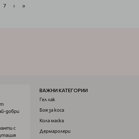
7
›
»
ВАЖНИ КАТЕГОРИИ
Гел лак
от
Боя за коса
ай-добри
Кола маска
танти с
Дермаролери
путация