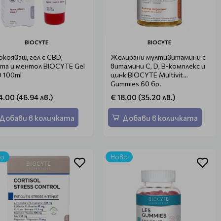
BIOCYTE
BIOCYTE
окояващ гел с CBD,
Желирани мултивитамини с
та и ментол BIOCYTE Gel
витамини C, D, B-комплекс и
 100ml
цинк BIOCYTE Multivit
Gummies 60 бр.
4.00 (46.94 лв.)
€ 18.00 (35.20 лв.)
Добави в количката
Добави в количката
во
Ново