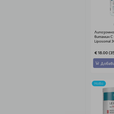
Липозомно
витамин C 
Liposomal 
€ 18.00 (35
Добави
Ново