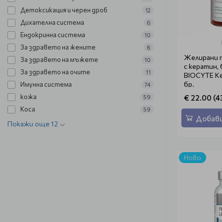
Детоксикация и черен дроб
12
Дихателна система
6
Ендокринна система
10
За здравето на жените
8
Желирани т
За здравето на мъжете
10
с кератин,
За здравето на очите
11
BIOCYTE Ke
бр.
Имунна система
74
кожа
€ 22.00 (4
59
Коса
59
Добави
Покажи още 12
Ново