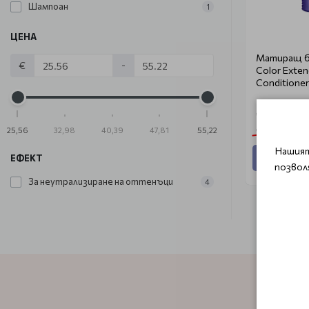
Шампоан
1
ЦЕНА
Матиращ б
€
-
Color Exten
Conditioner
€ 22.25 (43
€ 29.65 (58.
25,56
32,98
40,39
47,81
55,22
Нашият
Добави
ЕФЕКТ
позвол
За неутрализиране на оттенъци
4