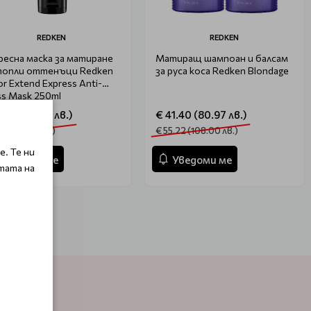
REDKEN
REDKEN
ресна маска за матиране
Матиращ шампоан и балсам
топли оттенъци Redken
за руса коса Redken Blondage
or Extend Express Anti-
ss Mask 250ml
1.05 (60.73 лв.)
€ 41.40 (80.97 лв.)
.41 (81.00 лв.)
€ 55.22 (108.00 лв.)
. Те ни
Уведоми ме
Уведоми ме
тата на