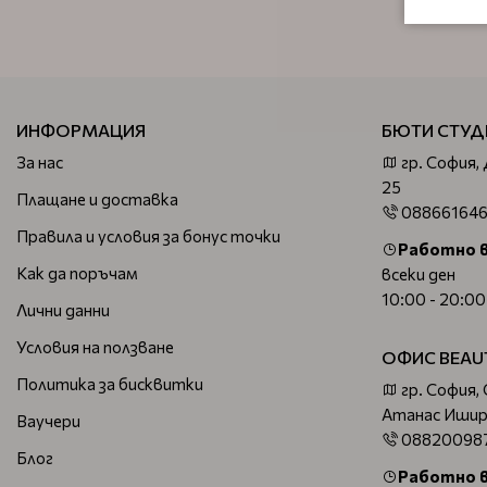
ИНФОРМАЦИЯ
БЮТИ СТУД
За нас
гр. София,
25
Плащане и доставка
08866164
Правила и условия за бонус точки
Работно 
Как да поръчам
всеки ден
10:00 - 20:00
Лични данни
Условия на ползване
ОФИС BEAU
Политика за бисквитки
гр. София,
Атанас Ишир
Ваучери
08820098
Блог
Работно 