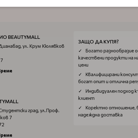
ИО BEAUTYMALL
ЗАЩО ДА КУПЯ?
 Дианабад, ул. Крум Кюлявков
Богатo разнообразие 
качествени продукти на н
67
цени
време
Квалифицирани консул
богат опит и отлична ре
Индивидуален подход к
клиент
TYMALL
Коректно отношение, 
 Студентски град, ул.Проф.
надеждна доставка
ков 7
72
време