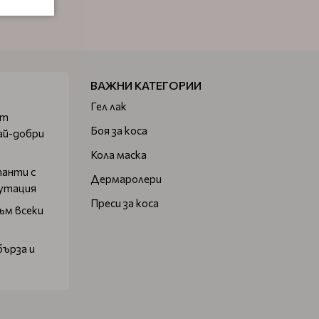
ВАЖНИ КАТЕГОРИИ
Гел лак
от
Боя за коса
ай-добри
Кола маска
танти с
Дермаролери
путация
Преси за коса
ъм всеки
бърза и