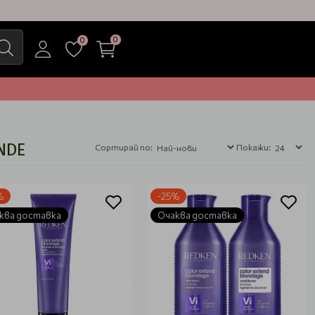
0
0
NDE
Сортирай по:
Покажи:
%
-25%
ква доставка
Очаква доставка