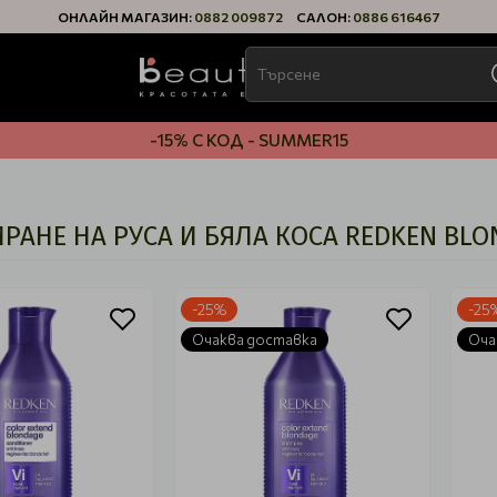
ОНЛАЙН МАГАЗИН:
0882 009872
САЛОН:
0886 616467
-15% С КОД - SUMMER15
ИРАНЕ НА РУСА И БЯЛА КОСА REDKEN BLO
-25%
-25
Очаква доставка
Оча