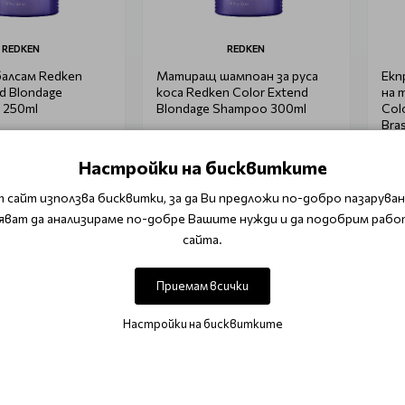
REDKEN
REDKEN
алсам Redken
Матиращ шампоан за руса
Екп
d Blondage
коса Redken Color Extend
на 
 250ml
Blondage Shampoo 300ml
Col
Bra
.52 лв.)
€ 19.15 (37.45 лв.)
€ 3
Настройки на бисквитките
00 лв.)
€ 25.56 (50.00 лв.)
€ 41
 сайт използва бисквитки, за да Ви предложи по-добро пазаруване
 в количката
Уведоми ме
яват да анализираме по-добре Вашите нужди и да подобрим рабо
сайта.
Приемам всички
Настройки на бисквитките
АБОНИРАЙТЕ СЕ ЗА НАШИЯ БЮЛЕТИН