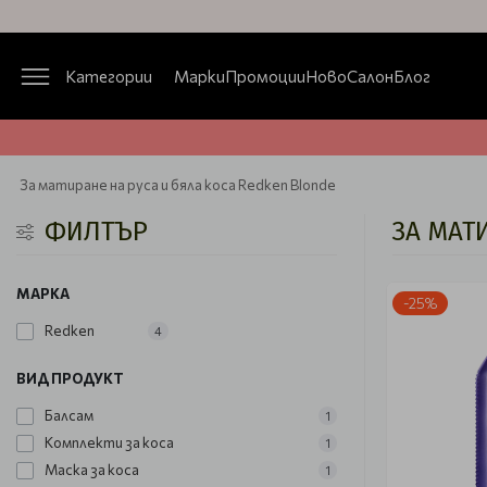
Категории
Марки
Промоции
Ново
Салон
Блог
За матиране на руса и бяла коса Redken Blonde
ФИЛТЪР
ЗА МАТ
МАРКА
-25%
Redken
4
ВИД ПРОДУКТ
Балсам
1
Комплекти за коса
1
Маска за коса
1