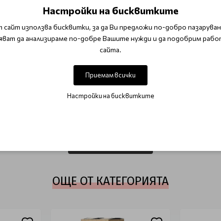
Настройки на бисквитките
рху суха или влажна коса, в зависимост от желаната визия.
 сайт използва бисквитки, за да Ви предложи по-добро пазаруване
яват да анализираме по-добре Вашите нужди и да подобрим рабо
сайта.
 Selective Cemani
Гел за коса
Приемам всички
Настройки на бисквитките
ОТЗИВИ (0)
Този продукт няма отзиви.
НАПИШЕТЕ ОТЗИВ
ОЩЕ ОТ КАТЕГОРИЯТА