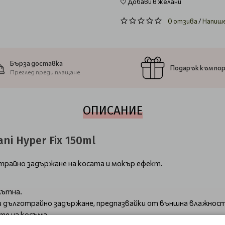
Добави в желани
0 отзива
/
Напиш
Бърза доставка
Подарък към по
Преглед преди плащане
ОПИСАНИЕ
ni Hyper Fix 150ml
готрайно задържане на косата и мокър ефект.
лътна.
и дълготрайно задържане, предпазвайки от външна влажност
те на косъма.