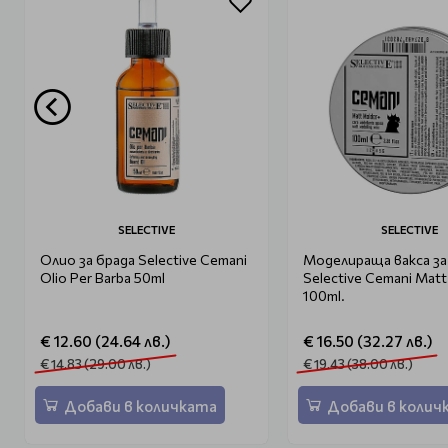
SELECTIVE
SELECTIVE
Олио за брада Selective Cemani
Моделираща вакса з
Olio Per Barba 50ml
Selective Cemani Matt
100ml.
€ 12.60 (24.64 лв.)
€ 16.50 (32.27 лв.)
€ 14.83 (29.00 лв.)
€ 19.43 (38.00 лв.)
Добави в количката
Добави в колич