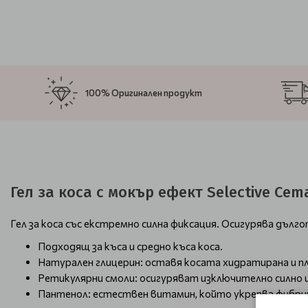
100% Оригинален продукт
Гел за коса с мокър ефект Selective Cema
Гел за коса със екстремно силна фиксация. Осигурява дъл
Подходящ за къса и средно къса коса.
Натурален глицерин: оставя косата хидратирана и п
Ретикулярни смоли: осигуряват изключително силно 
Пантенол: естествен витамин, който укрепва фибри