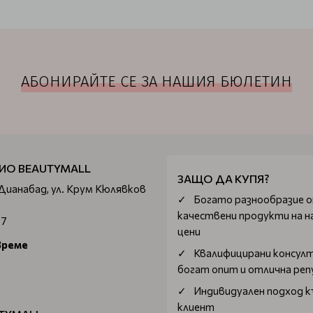
АБОНИРАЙТЕ СЕ ЗА НАШИЯ БЮЛЕТИН
ИО BEAUTYMALL
ЗАЩО ДА КУПЯ?
 Дианабад, ул. Крум Кюлявков
Богатo разнообразие 
качествени продукти на н
67
цени
време
Квалифицирани консул
богат опит и отлична ре
Индивидуален подход к
клиент