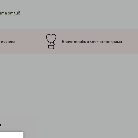
ете отзив
ръчката
Бонус точки и лоялна програма
.