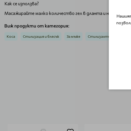
Как се използва?
Масажирайте малко количество гел в дланта и нанесете въ
Нашият
позвол
Виж продукти от категория:
Коса
Стилизация и блясък
За мъже
Стилизанти
За мъже