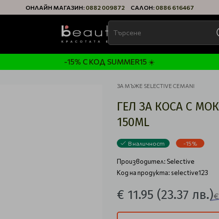
ОНЛАЙН МАГАЗИН:
0882 009872
САЛОН:
0886 616467
-15% С КОД SUMMER15 ☀️
ЗА МЪЖЕ SELECTIVE CEMANI
ГЕЛ ЗА КОСА С МОК
150ML
В наличност
-15%
Производител:
Selective
Код на продукта: selective123
€ 11.95
(23.37 лв.)
€