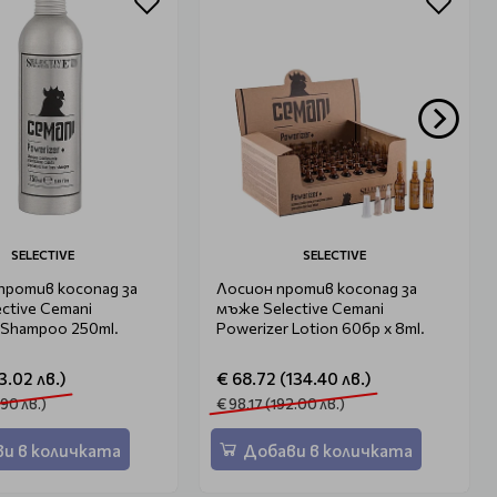
SELECTIVE
SELECTIVE
против косопад за
Лосион против косопад за
ctive Cemani
мъже Selective Cemani
 Shampoo 250ml.
Powerizer Lotion 60бр х 8ml.
3.02 лв.)
€ 68.72 (134.40 лв.)
.90 лв.)
€ 98.17 (192.00 лв.)
и в количката
Добави в количката