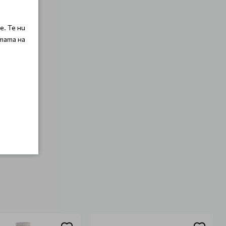
. Те ни
тата на