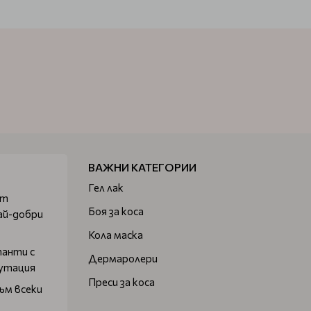
ВАЖНИ КАТЕГОРИИ
Гел лак
от
Боя за коса
ай-добри
Кола маска
танти с
Дермаролери
путация
Преси за коса
ъм всеки