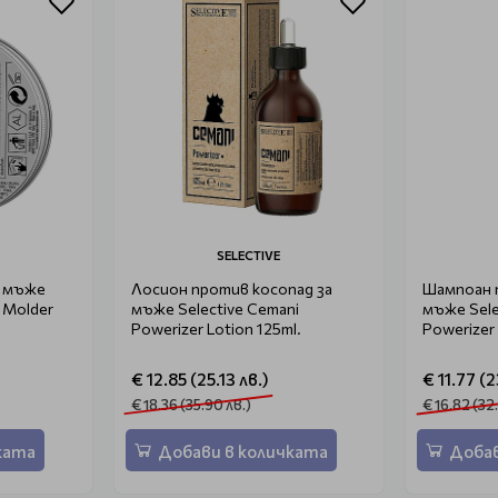
SELECTIVE
а мъже
Лосион против косопад за
Шампоан 
 Molder
мъже Selective Cemani
мъже Sele
Powerizer Lotion 125ml.
Powerizer
€ 12.85 (25.13 лв.)
€ 11.77 (2
€ 18.36 (35.90 лв.)
€ 16.82 (32
ката
Добави в количката
Добав