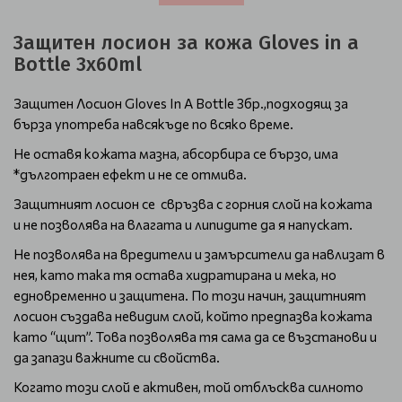
Защитен лосион за кожа Gloves in a
Bottle 3x60ml
Защитен Лосион Gloves In A Bottle 3бр.,подходящ за
бърза употреба навсякъде по всяко време.
Не оставя кожата мазна, абсорбира се бързо, има
*дълготраен ефект и не се отмива.
Защитният лосион се свръзва с горния слой на кожата
и не позволява на влагата и липидите да я напускат.
Не позволява на вредители и замърсители да навлизат в
нея, като така тя остава хидратирана и мека, но
едновременно и защитена. По този начин, защитният
лосион създава невидим слой, който предпазва кожата
като “щит”. Това позволява тя сама да се възстанови и
да запази важните си свойства.
Когато този слой е активен, той отблъсква силното