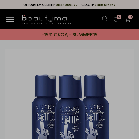
ОНЛАЙН МАГАЗИН:
0882 009872
САЛОН:
0886 616467
0
0
-15% С КОД - SUMMER15