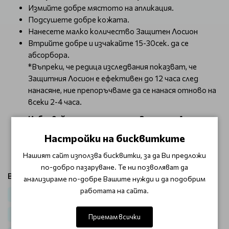
Измийте добре мястото на апликация.
Подсушете добре кожата.
Нанесете малко количество Защитен Лосион
Втрийте добре и изчакайте 15-30сек. да се
абсорбора.
*Въпреки, че редица изследвания показват, че
Защитния Лосион е ефективен до 12 часа след
нанасяне, ние препоръчваме да се нанася отново на
всеки 2-4 часа.
Избягвайте нанасянето на Защитен Лосион
Gloves In A Bottle в близост до очите! При
Настройки на бисквитките
контакт с очите, бързо измийте очите с
хладка вода.
Нашият сайт използва бисквитки, за да Ви предложи
по-добро пазаруване. Те ни позволяват да
Виж продукти от категория:
анализираме по-добре Вашите нужди и да подобрим
работата на сайта.
Маникюр
Тяло
Черен 50тък
Лосиони и кремове
За Козметици
За фризьори
Приемам всички