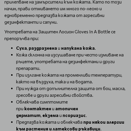
прилепване на замърсители към кожата. Като по този
начин, прави отмиването им много по-лесно и
едновременно предпазва кожата от агресивни
дезинфектанти и сапуни.
Употребата на
Защитен Лосион Gloves In A Bottle се
препоръчва при
:
Суха
,
раздразнена
и
напукана кожа
.
Кожа склонна на изсушаване при често измиване на
ръцете, употребата на дезинфектани и други
препарати.
При излгане кожата на променливи температури,
както на въздуха, така и на водата.
При нужда от допълнителна защита от бои, масла,
гресове и други агресивни свойства.
Облекчава симптомите
при
контактен
и
атопичен
дерматит
,
екзема
и
псориазис
.
Предпазва кожата и облекчава
при някои алергии
към растения и латексови ръкавици
.