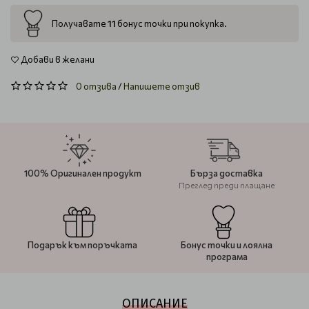
11
Получавате
бонус точки при покупка.
Добави в желани
0 отзива
/
Напишете отзив
100% Оригинален продукт
Бърза доставка
Преглед преди плащане
Подарък към поръчката
Бонус точки и лоялна
програма
ОПИСАНИЕ