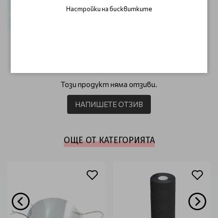
Еднократни консумативи и дезинфектанти
Настройки на бисквитките
Еднократни материали и дезинфектанти
ОТЗИВИ (0)
Този продукт няма отзиви.
НАПИШЕТЕ ОТЗИВ
ОЩЕ ОТ КАТЕГОРИЯТА