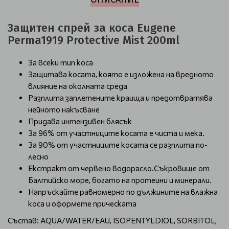
Защитен спрей за коса Eugene
Perma1919 Protective Mist 200ml
За всеки тип коса
Защитава косата, която е изложена на вредното
влияние на околната среда
Разплита заплетените краища и предотвратява
нейното накъсване
Придава интензивен блясък
За 96% от участниците косата е чиста и мека.
За 90% от участниците косата се разплита по-
лесно
Екстракт от червено водорасло.Съкровище от
Балтийско море, богато на протеини и минерали.
Напръскайте равномерно по дължините на влажна
коса и оформете прическата
Състав: AQUA/WATER/EAU, ISOPENTYLDIOL, SORBITOL,