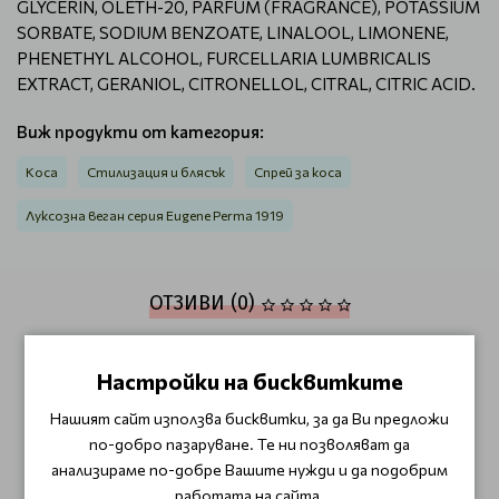
GLYCERIN, OLETH-20, PARFUM (FRAGRANCE), POTASSIUM
SORBATE, SODIUM BENZOATE, LINALOOL, LIMONENE,
PHENETHYL ALCOHOL, FURCELLARIA LUMBRICALIS
EXTRACT, GERANIOL, CITRONELLOL, CITRAL, CITRIC ACID.
Виж продукти от категория:
Коса
Стилизация и блясък
Спрей за коса
Луксозна веган серия Eugene Perma 1919
ОТЗИВИ (0)
Този продукт няма отзиви.
Настройки на бисквитките
НАПИШЕТЕ ОТЗИВ
Нашият сайт използва бисквитки, за да Ви предложи
по-добро пазаруване. Те ни позволяват да
анализираме по-добре Вашите нужди и да подобрим
ОЩЕ ОТ КАТЕГОРИЯТА
работата на сайта.