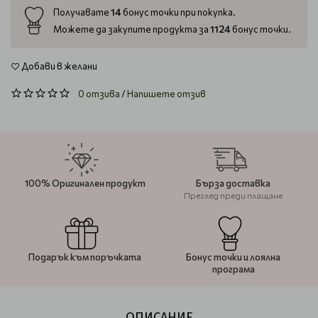
14
Получавате
бонус точки при покупка.
1124
Можете да закупите продукта за
бонус точки.
Добави в желани
0 отзива
/
Напишете отзив
100% Оригинален продукт
Бърза доставка
Преглед преди плащане
Подарък към поръчката
Бонус точки и лоялна
програма
ОПИСАНИЕ