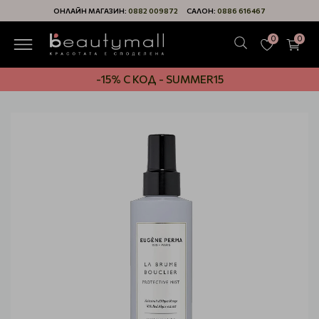
ОНЛАЙН МАГАЗИН:
0882 009872
САЛОН:
0886 616467
0
0
-15% С КОД - SUMMER15