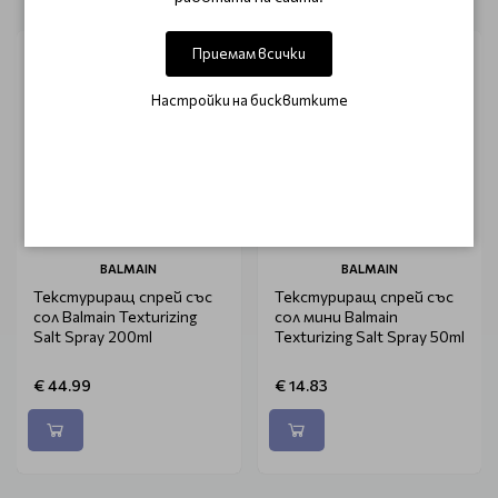
Приемам всички
Настройки на бисквитките
BALMAIN
BALMAIN
Текстуриращ спрей със
Текстуриращ спрей със
сол Balmain Texturizing
сол мини Balmain
Salt Spray 200ml
Texturizing Salt Spray 50ml
€ 44.99
€ 14.83