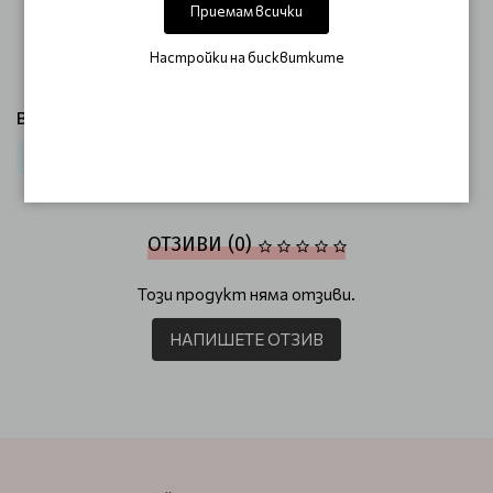
Приемам всички
почистената кожа на лицето, шията и деколтето
и оставете да попие. Използвайте цялата ампула
Настройки на бисквитките
веднага след отваряне!
Виж продукти от категория:
Лице
Против бръчки / Anti-Age
Ампули за лице
ОТЗИВИ (0)
Този продукт няма отзиви.
НАПИШЕТЕ ОТЗИВ