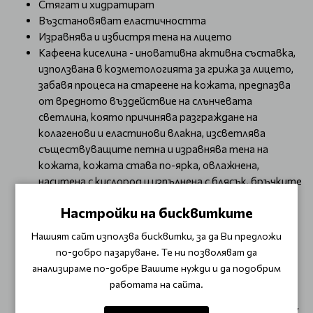
Стягат и хидратират
Възстановяват еластичността
Изравнява и избистря тена на лицето
Кафеена киселина - иновативна активна съставка,
използвана в козметологията за грижа за лицето,
забавя процеса на стареене на кожата, предпазва
от вредното въздействие на слънчевата
светлина, която причинява разграждане на
колагенови и еластинови влакна, изсветлява
съществуващите петна и изравнява тена на
кожата, кожата става по-ярка, овлажнена,
наситена с кислород и изпълнена с блясък, бръчките
стават по-плитки и кожата придобива
Настройки на бисквитките
еластичност
Екстракт от маково семе - овлажнява кожата,
Нашият сайт използва бисквитки, за да Ви предложи
премахва умората
по-добро пазаруване. Те ни позволяват да
Екстракт от орхидея - омекотява, овлажнява и
анализираме по-добре Вашите нужди и да подобрим
изглажда
работата на сайта.
Хиалуронова киселина - интензивно овлажнява
Отворете внимателно ампулата. Нанесете върху