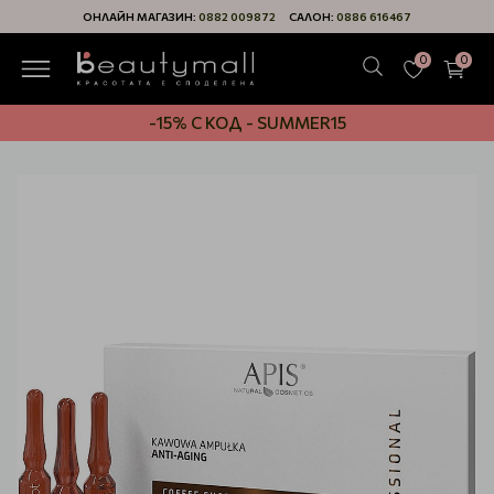
ОНЛАЙН МАГАЗИН:
0882 009872
САЛОН:
0886 616467
0
0
-15% С КОД - SUMMER15