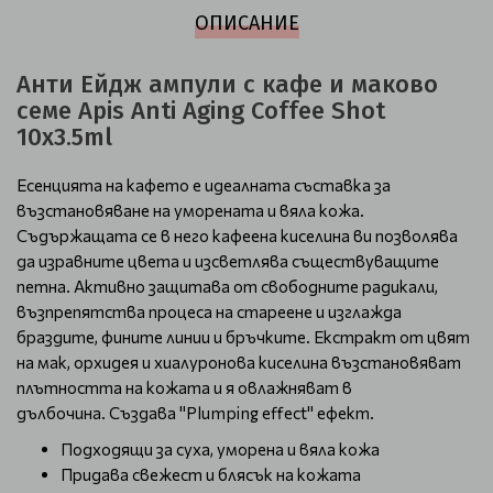
ОПИСАНИЕ
Анти Ейдж ампули с кафе и маково
семе Apis Anti Aging Coffee Shot
10x3.5ml
Есенцията на кафето е идеалната съставка за
възстановяване на уморената и вяла кожа.
Съдържащата се в него кафеена киселина ви позволява
да изравните цвета и изсветлява съществуващите
петна. Активно защитава от свободните радикали,
възпрепятства процеса на стареене и изглажда
браздите, фините линии и бръчките. Екстракт от цвят
на мак, орхидея и хиалуронова киселина възстановяват
плътността на кожата и я овлажняват в
дълбочина. Създава "Plumping effect" ефект.
Подходящи за суха, уморена и вяла кожа
Придава свежест и блясък на кожата