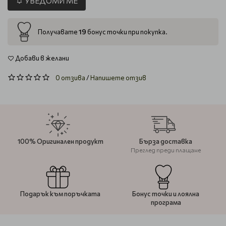
УВЕДОМИ МЕ
19
Получавате
бонус точки при покупка.
Добави в желани
0 отзива
/
Напишете отзив
100% Оригинален продукт
Бърза доставка
Преглед преди плащане
Подарък към поръчката
Бонус точки и лоялна
програма