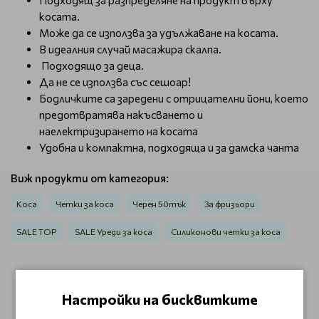
Подходящ за разпределяне на продукт върху
косата.
Може да се използва за удължаване на косата.
В идеалния случай масажира скалпа.
Подходящо за деца.
Да не се използва със сешоар!
Бодличките са заредени с отрицателни йони, което
предотвратява накъсването и
наелектризирането на косата
Удобна и компактна, подходяща и за дамска чанта
Виж продукти от категория:
Коса
Четки за коса
Черен 50тък
За фризьори
SALE TOP
SALE Уреди за коса
Силиконови четки за коса
ОТЗИВИ (0)
Настройки на бисквитките