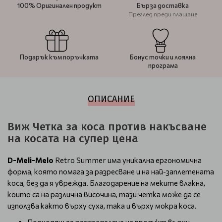
100% Оригинален продукт
Бърза доставка
Преглед преди плащане
Подарък към поръчката
Бонус точки и лоялна
програма
ОПИСАНИЕ
Виж Четка за коса против накъсване
на косата на супер цена
D-Meli-Melo
Retro Summer има уникална ергономична
форма, която помага за разресване и на най-заплетената
коса, без да я уврежда. Благодарение на меките влакна,
които са на различна височина, тази четка може да се
използва както върху суха, така и върху мокра коса.