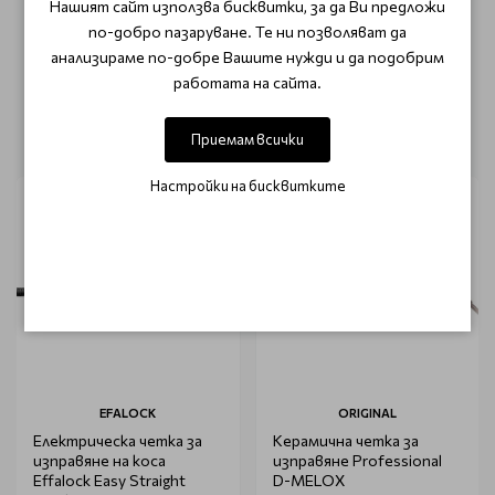
Този продукт няма отзиви.
Нашият сайт използва бисквитки, за да Ви предложи
по-добро пазаруване. Те ни позволяват да
НАПИШЕТЕ ОТЗИВ
анализираме по-добре Вашите нужди и да подобрим
работата на сайта.
ОЩЕ ОТ КАТЕГОРИЯТА
Приемам всички
Настройки на бисквитките
EFALOCK
ORIGINAL
Електрическа четка за
Керамична четка за
изправяне на коса
изправяне Professional
Effalock Easy Straight
D-MELOX