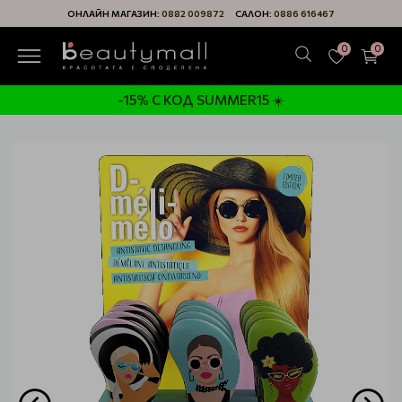
ОНЛАЙН МАГАЗИН:
0882 009872
САЛОН:
0886 616467
0
0
-15% С КОД SUMMER15 ☀️