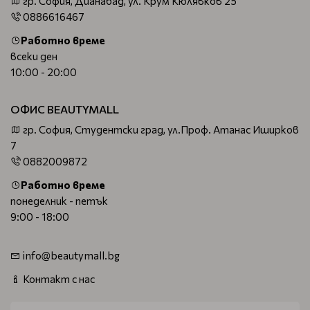
гр. София, Дианабад, ул. Крум Кюлявков 25
0886616467
Работно време
всеки ден
10:00 - 20:00
ОФИС BEAUTYMALL
гр. София, Студентски град, ул.Проф. Атанас Иширков
7
0882009872
Работно време
понеделник - петък
9:00 - 18:00
info@beautymall.bg
Контакт с нас