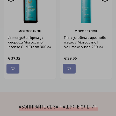
MOROCCANOIL
MOROCCANOIL
Интензивен крем за
Пяна за обем с арганово
къдрици Moroccanoil
масло / Moroccanoil
Intense Curl Cream 300мл.
Volume Mousse 250 мл.
€ 37.32
€ 29.65
АБОНИРАЙТЕ СЕ ЗА НАШИЯ БЮЛЕТИН