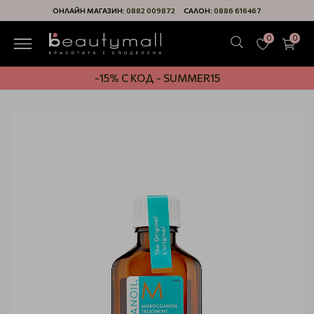
ОНЛАЙН МАГАЗИН:
0882 009872
САЛОН:
0886 616467
0
0
-15% С КОД - SUMMER15