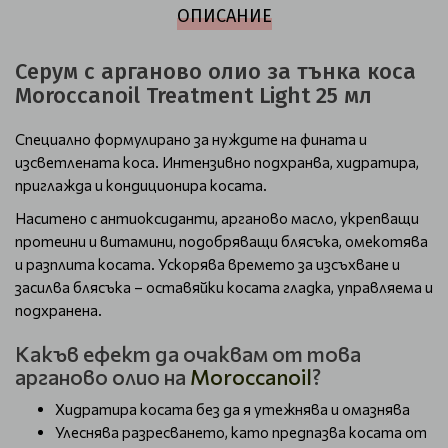
ОПИСАНИЕ
Серум с арганово олио за тънка коса
Moroccanoil Treatment Light 25 мл
Специално формулирано за нуждите на фината и
изсветлената коса. Интензивно подхранва, хидратира,
приглажда и кондиционира косата.
Наситено с антиоксиданти, арганово масло, укрепващи
протеини и витамини, подобряващи блясъка, омекотява
и разплита косата. Ускорява времето за изсъхване и
засилва блясъка – оставяйки косата гладка, управляема и
подхранена.
Какъв ефект да очаквам от това
арганово олио на
Moroccanoil
?
Хидратира косата без да я утежнява и омазнява
Улеснява разресването, като предпазва косата от