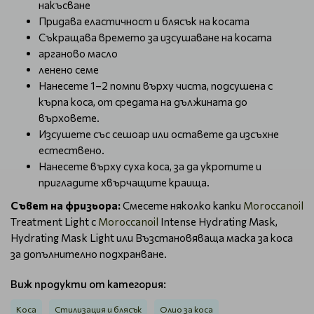
накъсване
Придава еластичност и блясък на косата
Съкращава времето за изсушаване на косата
арганово масло
ленено семе
Нанесете 1–2 помпи върху чиста, подсушена с
кърпа коса, от средата на дължината до
върховете.
Изсушете със сешоар или оставете да изсъхне
естествено.
Нанесете върху суха коса, за да укротите и
пригладите хвърчащите краища.
Съвет на фризьора:
Смесете няколко капки
Moroccanoil
Treatment Light с
Moroccanoil
Intense Hydrating Mask,
Hydrating Mask Light или Възстановяваща маска за коса
за допълнително подхранване.
Виж продукти от категория:
Коса
Стилизация и блясък
Олио за коса