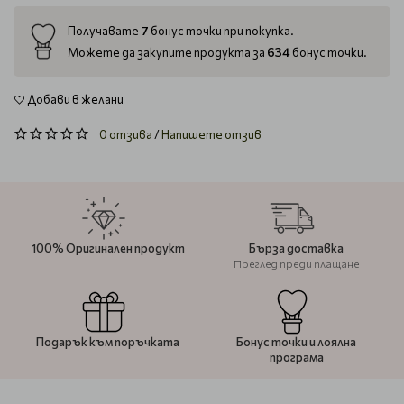
7
Получавате
бонус точки при покупка.
634
Можете да закупите продукта за
бонус точки.
Добави в желани
0 отзива
/
Напишете отзив
100% Оригинален продукт
Бърза доставка
Преглед преди плащане
Подарък към поръчката
Бонус точки и лоялна
програма