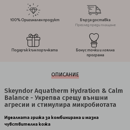
100% Оригинален продукт
Бърза доставка
Преглед преди плащане
Подарък към поръчката
Бонус точки и лоялна
програма
ОПИСАНИЕ
Skeyndor Aquatherm Hydration & Calm
Balance - Укрепва срещу външни
агресии и стимулира микробиотата
Идеалната грижа за комбинирана и мазна
чувствителна кожа