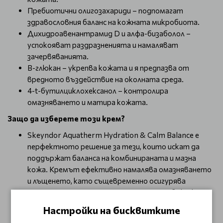
Пребиотични олигозахариди – подпомагат
здравословния баланс на кожната микробиота.
Дихидроавенантрамид D и алфа-бизаболол –
успокояват раздразненията и намаляват
зачервяванията.
B-глюкан – укрепва кожата и я предпазва от
вредното въздействие на околната среда.
4-t-бутилциклохексанол – контролира
омазняването и матира кожата.
Защо да изберете този крем?
Skeyndor Aquatherm Hydration & Calm Balance е
перфектното решение за тези, които искат да
поддържат баланса на комбинираната и мазна
кожа. Кремът ефективно намалява омазняването
и лъщенето, като същевременно осигурява
дълготрайна хидратация. След употреба кожата
изглежда по-здрава, гладка и освежена. Това е
Настройки на бисквитките
идеалният продукт за хора с чувствителна кожа,