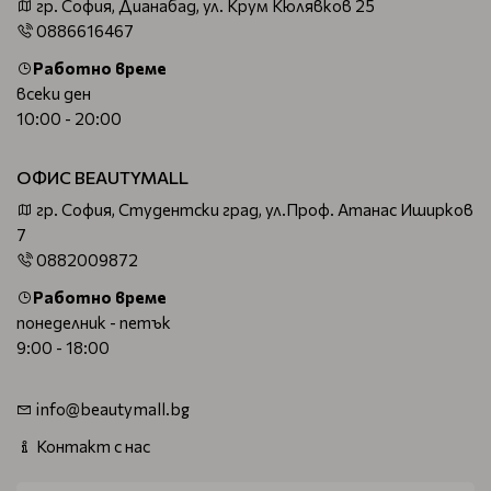
гр. София, Дианабад, ул. Крум Кюлявков 25
0886616467
Работно време
всеки ден
10:00 - 20:00
ОФИС BEAUTYMALL
гр. София, Студентски град, ул.Проф. Атанас Иширков
7
0882009872
Работно време
понеделник - петък
9:00 - 18:00
info@beautymall.bg
Контакт с нас