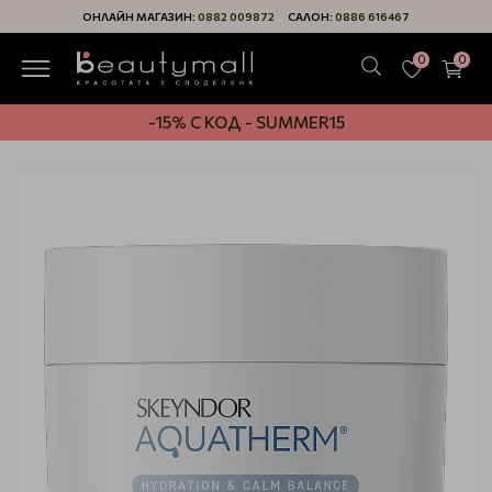
ОНЛАЙН МАГАЗИН:
0882 009872
САЛОН:
0886 616467
0
0
-15% С КОД - SUMMER15