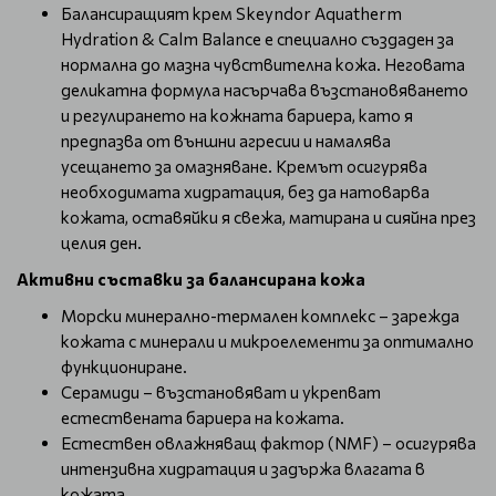
Балансиращият крем Skeyndor Aquatherm
Hydration & Calm Balance е специално създаден за
нормална до мазна чувствителна кожа. Неговата
деликатна формула насърчава възстановяването
и регулирането на кожната бариера, като я
предпазва от външни агресии и намалява
усещането за омазняване. Кремът осигурява
необходимата хидратация, без да натоварва
кожата, оставяйки я свежа, матирана и сияйна през
целия ден.
Активни съставки за балансирана кожа
Морски минерално-термален комплекс – зарежда
кожата с минерали и микроелементи за оптимално
функциониране.
Серамиди – възстановяват и укрепват
естествената бариера на кожата.
Естествен овлажняващ фактор (NMF) – осигурява
интензивна хидратация и задържа влагата в
кожата.