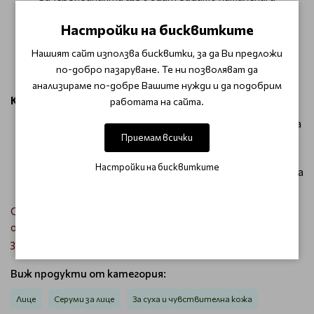
дискомфортът от стягане и раздразнения ще
Настройки на бисквитките
изчезне.
Серумът осигурява защита срещу външни
Нашият сайт използва бисквитки, за да Ви предложи
агресори и оставя усещане за свежест и мекота
по-добро пазаруване. Те ни позволяват да
през целия ден.
анализираме по-добре Вашите нужди и да подобрим
Как да използвате:
работата на сайта.
Нанесете малко количество върху почистена кожа
Приемам всички
сутрин и/или вечер, като леко масажирате до
пълното му попиване.
Настройки на бисквитките
За оптимален ефект използвайте преди нанасяне на
крем.
С Skeyndor Aquatherm Serum, кожата ви ще се чувства
обгрижена и защитена – перфектният избор за нежна и
здрава кожа!
Виж продукти от категория:
Лице
Серуми за лице
За суха и чувствителна кожа