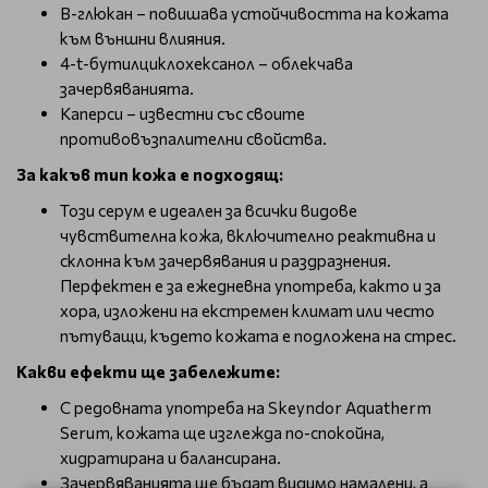
B-глюкан – повишава устойчивостта на кожата
към външни влияния.
4-t-бутилциклохексанол – облекчава
зачервяванията.
Каперси – известни със своите
противовъзпалителни свойства.
За какъв тип кожа е подходящ:
Този серум е идеален за всички видове
чувствителна кожа, включително реактивна и
склонна към зачервявания и раздразнения.
Перфектен е за ежедневна употреба, както и за
хора, изложени на екстремен климат или често
пътуващи, където кожата е подложена на стрес.
Какви ефекти ще забележите:
С редовната употреба на Skeyndor Aquatherm
Serum, кожата ще изглежда по-спокойна,
хидратирана и балансирана.
Зачервяванията ще бъдат видимо намалени, а