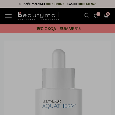
ОНЛАЙН МАГАЗИН:
0882 009872
САЛОН:
0886 616467
0
0
-15% С КОД - SUMMER15