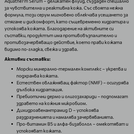
Aquatherm Serum – деликатен флуид, създаден специално
за чувствителна и реактивна кожа. Със своята нежна
формула, този серум мигновено облекчава усещането за
стягане и дискомфорт, като същевременно хидратира и
успокоява кожата. Благодарение на активните си
съставки, продуктът има противовъзпалително и
противозачервяващо действие, което прави кожата
видимо по-гладка, свежа и здрава.
Активни съставки:
Морски минерално-термален комплекс – укрепва и
подхранва кожата.
Естествен овлажняващ фактор (NMF) – осигурява
дълбока хидратация.
Пребиотични дермо и олигозахариди – подпомагат
здравето на кожния микробиом.
Дихидроавенантрамид D – успокоява
раздразненията и намалява зачервяванията.
Про-витамин B5 и алфа-бизаболол – омекотяват и
успокояват кожата.