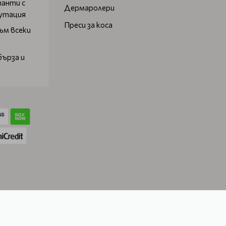
танти с
Дермаролери
путация
Преси за коса
ъм всеки
бърза и