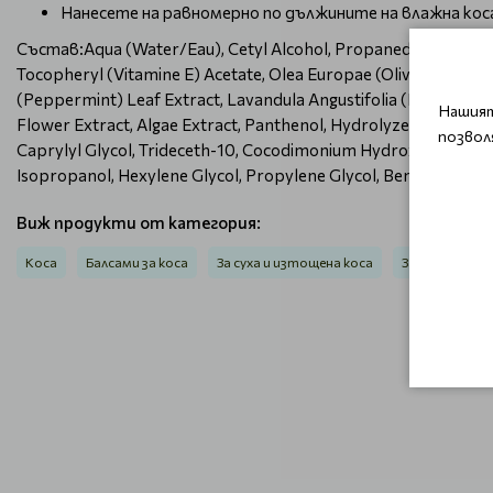
Нанесете на равномерно по дължините на влажна коса
Състав:Aqua (Water/Eau), Cetyl Alcohol, Propanediol, Cetear
Tocopheryl (Vitamine E) Acetate, Olea Europae (Olive) Fruit Oil
(Peppermint) Leaf Extract, Lavandula Angustifolia (Lavender) Oi
Нашият
Flower Extract, Algae Extract, Panthenol, Hydrolyzed Silk, Am
позвол
Caprylyl Glycol, Trideceth-10, Cocodimonium Hydroxypropyl 
Isopropanol, Hexylene Glycol, Propylene Glycol, Benzophenone-
Виж продукти от категория:
Коса
Балсами за коса
За суха и изтощена коса
За дълбоко под