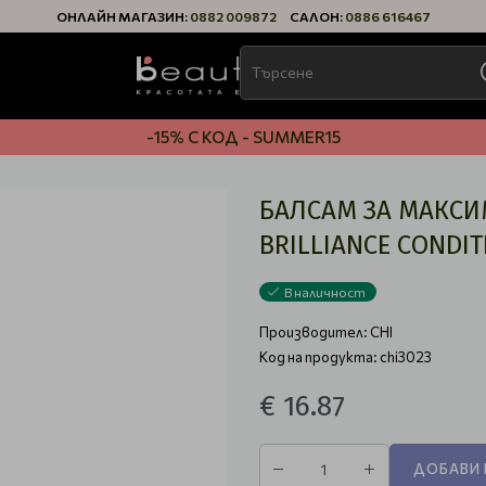
ОНЛАЙН МАГАЗИН:
0882 009872
САЛОН:
0886 616467
-15% С КОД - SUMMER15
БАЛСАМ ЗА МАКСИ
BRILLIANCE CONDIT
В наличност
Производител:
CHI
Код на продукта: chi3023
€ 16.87
ДОБАВИ 