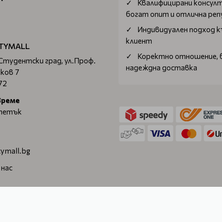
Квалифицирани консул
богат опит и отлична ре
Индивидуален подход к
клиент
TYMALL
Коректно отношение, 
 Студентски град, ул.Проф.
надеждна доставка
ков 7
72
време
 петък
ymall.bg
 нас
. © 2026