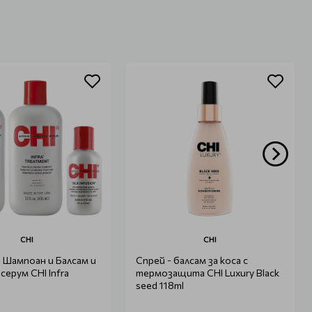
CHI
CHI
 Шампоан и Балсам и
Спрей - балсам за коса с
серум CHI Infra
термозащита CHI Luxury Black
seed 118ml