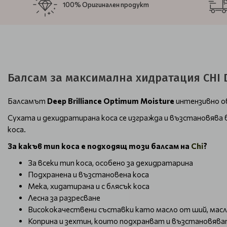
100% Оригинален продукт
Балсам за максимална хидратация CHI Dee
Балсамът
Deep Brilliance Optimum Moisture
интензивно ов
Сухата и дехидратирана коса се изгражда и възстановява б
коса.
За какъв тип коса е подходящ този балсам на
Chi
?
За всеки тип коса, особено за дехидратарина
Подхранена и възстановена коса
Мека, хидатирана и с блясък коса
Лесна за разресване
Висококачествени съставки като масло от ший, масл
Коприна и зехтин, които подхранват и възстановяв