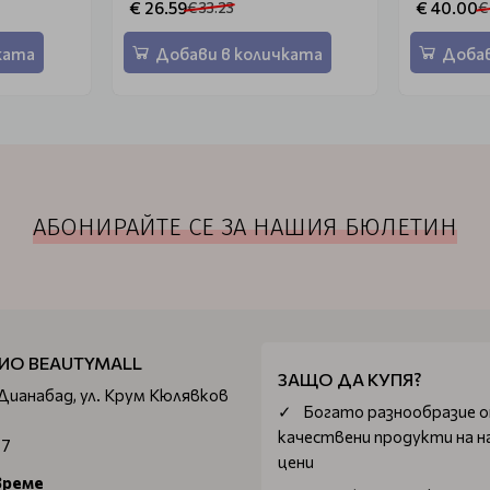
€ 26.59
€ 40.00
€ 33.23
€
ката
Добави в количката
Добав
АБОНИРАЙТЕ СЕ ЗА НАШИЯ БЮЛЕТИН
ИО BEAUTYMALL
ЗАЩО ДА КУПЯ?
 Дианабад, ул. Крум Кюлявков
Богатo разнообразие 
качествени продукти на н
67
цени
време