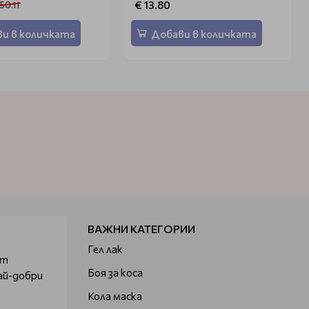
€ 13.80
 50.11
и в количката
Добави в количката
ВАЖНИ КАТЕГОРИИ
Гел лак
от
Боя за коса
ай-добри
Кола маска