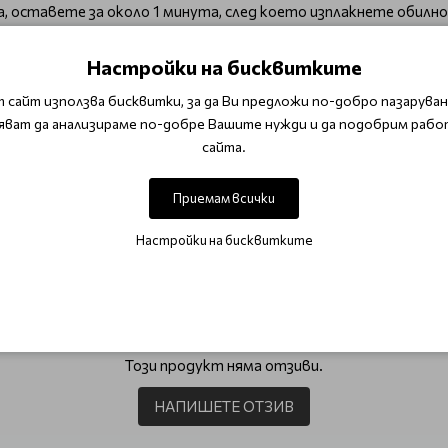
, оставете за около 1 минута, след което изплакнете обилно
yl Alcohol, Bisamino PEG/PPG-41/3 Aminoethyl PG-Propyl Dimeth
Настройки на бисквитките
, Cocos Nucifera Oil, Lavandula Angustifolia (Lavender) Extract, G
l, Thymus Vulgaris (Thyme) Extract, Urtica Dioica (Nettle) Extrac
 сайт използва бисквитки, за да Ви предложи по-добро пазаруване
odimethicone, Propylene Glycol, Dicaprylate/Dicaprate, PPG-1, Tr
яват да анализираме по-добре Вашите нужди и да подобрим рабо
Hydrolyzed Keratin, Guar Hydroxypropyltrimonium Chloride, Cet
сайта.
3, Glycolic Acid, Fragrance (Parfum), Linalool, Butylphenyl Meth
Приемам всички
хранване /Deep Brilliance
Настройки на бисквитките
ОТЗИВИ (0)
Този продукт няма отзиви.
НАПИШЕТЕ ОТЗИВ