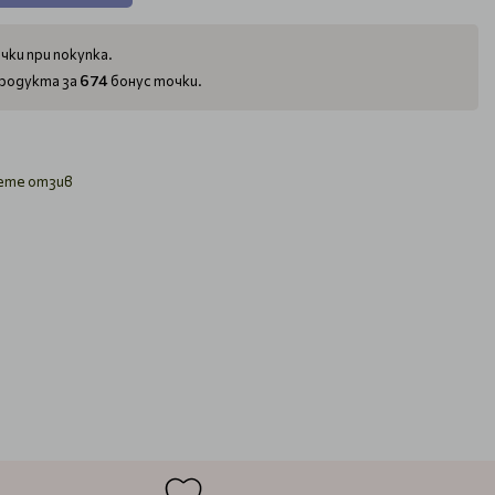
чки при покупка.
674
родукта за
бонус точки.
ете отзив