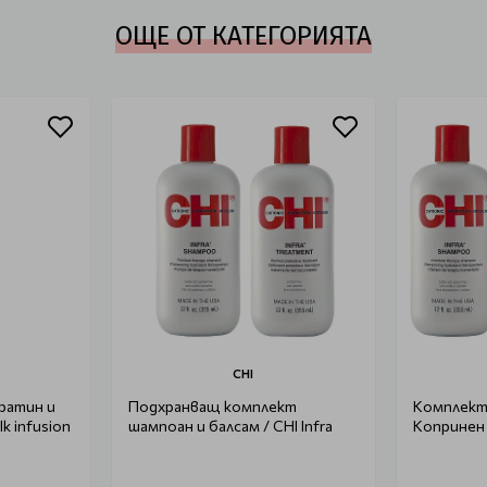
ОЩЕ ОТ КАТЕГОРИЯТА
CHI
ератин и
Подхранващ комплект
Комплект
lk infusion
шампоан и балсам / CHI Infra
Копринен 