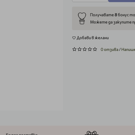
8
Получавате
бонус то
Можете да закупите п
Добави в желани
0 отзива
/
Напиш