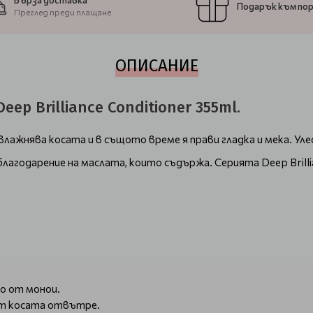
Бърза доставка
Подарък към по
Преглед преди плащане
ОПИСАНИЕ
p Brilliance Conditioner 355ml.
лажнява косата и в същото време я прави гладка и мека. Ул
лагодарение на маслата, които съдържа. Серията Deep Brilli
о от монои.
ат косата отвътре.