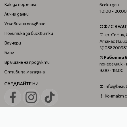
Как да поръчам
всеки ден
10:00 - 20:00
Лични данни
Условия на ползване
ОФИС BEAU
Политика за бисквитки
гр. София,
Атанас Ишир
Ваучери
08820098
Блог
Работно 
Връщане на продукти
понеделник -
9:00 - 18:00
Отзиви за магазина
СЛЕДВАЙТЕ НИ
info@beaut
Контакт с
Beautymall - професионална козметика за коса, лице и тяло