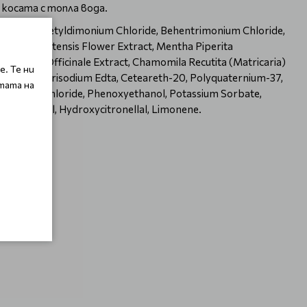
 косата с топла вода.
icone, Dicetyldimonium Chloride, Behentrimonium Chloride,
ardenia Tahitensis Flower Extract, Mentha Piperita
t, Melissa Officinale Extract, Chamomila Recutita (Matricaria)
. Те ни
ideceth-6, Trisodium Edta, Ceteareth-20, Polyquaternium-37,
тата на
rimonium Chloride, Phenoxyethanol, Potassium Sorbate,
ylpropional, Hydroxycitronellal, Limonene.