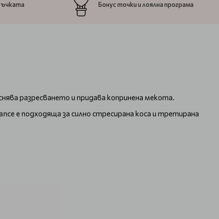
ръчката
Бонус точки и лоялна програма
еснява разресването и придава копринена мекота.
ance е подходяща за силно стресирана коса и третирана