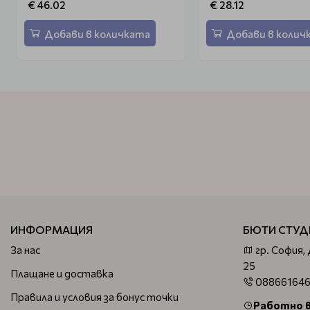
€ 46.02
€ 28.12
Добави в количката
Добави в колич
ИНФОРМАЦИЯ
БЮТИ СТУД
За нас
гр. София,
25
Плащане и доставка
08866164
Правила и условия за бонус точки
Работно 