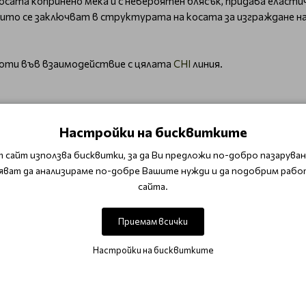
сата копринено мека и с невероятен блясък, придава еласти
то се заключват в структурата на косата за изграждане на 
аботи във взаимодействие с цялата
CHI
линия.
Настройки на бисквитките
ирани колористи, като един от най-добрите шампоани за зап
 сайт използва бисквитки, за да Ви предложи по-добро пазаруване
яват да анализираме по-добре Вашите нужди и да подобрим рабо
сайта.
са
Приемам всички
Настройки на бисквитките
ОТЗИВИ (1)