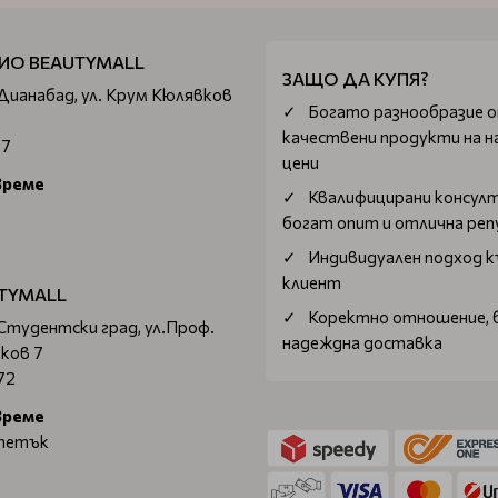
ИО BEAUTYMALL
ЗАЩО ДА КУПЯ?
 Дианабад, ул. Крум Кюлявков
Богатo разнообразие 
качествени продукти на н
67
цени
време
Квалифицирани консул
богат опит и отлична ре
Индивидуален подход к
клиент
TYMALL
Коректно отношение, 
 Студентски град, ул.Проф.
надеждна доставка
ков 7
72
време
 петък