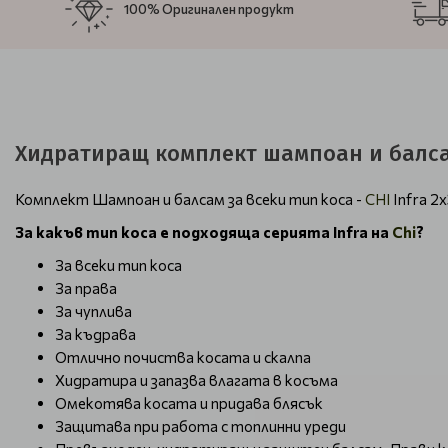
100% Оригинален продукт
Хидратиращ комплект шампоан и балсам
Комплект Шампоан и балсам за всеки тип коса -
CHI
Infra 2
За какъв тип коса е подходяща серията Infra на
Chi
?
За всеки тип коса
За права
За чуплива
За къдрава
Отлично почиства косата и скалпа
Хидратира и запазва влагата в косъма
Омекотява косата и придава блясък
Защитава при работа с топлинни уреди