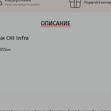
Бърза доставка
Подарък към по
Преглед преди плащане
ОПИСАНИЕ
 CHI Infra
х355мл