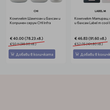
CHI
LABEL M
Комплект Шампоан и Балсам и
Комплект Матиращ 
Копринен серум CHI Infra
и балсам Label m cool
€ 40.00 (78.23 лв.)
€ 46.83 (91.60 лв.)
€ 50.11 (98.00 лв.)
€ 52.05 (101.80 лв.)
Добави в количката
Добави в колич