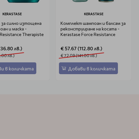
KERASTASE
KERASTASE
 за силно изтощена
Комплект шампоан и балсам за
оан и маска -
реконструиране на косата -
Resistance Therapiste
Kerastase Force Resistance
136.80 лв.)
€ 57.67 (112.80 лв.)
1.00 лв.)
€ 72.09 (141.00 лв.)
и в количката
Добави в количката