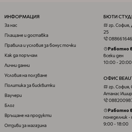
ИНФОРМАЦИЯ
БЮТИ СТУД
За нас
гр. София,
25
Плащане и доставка
08866164
Правила и условия за бонус точки
Работно 
Как да поръчам
всеки ден
10:00 - 20:00
Лични данни
Условия на ползване
ОФИС BEAU
Политика за бисквитки
гр. София,
Атанас Ишир
Ваучери
08820098
Блог
Работно 
Връщане на продукти
понеделник -
9:00 - 18:00
Отзиви за магазина