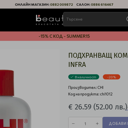
ОНЛАЙН МАГАЗИН:
0882 009872
САЛОН:
0886 616467
-15% С КОД - SUMMER15
ПОДХРАНВАЩ КОМП
INFRA
В наличност
-20%
Производител:
CHI
Код на продукта: chi1012
€ 26.59
(52.00 лв.)
ДОБАВИ 