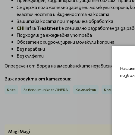
Превъзходен, хидратиращ и защитен балсам. Прави ко
Съдържа положително заредени молекули коприна, кои
еластичността и жизнеността на косата.
Защитава косата при термична обработка
CHI
Infra Treatment
е специално разработен за да р
Подходящ за ежедневна употреба
Обогатен с хидролизирани молекули коприна
Без парабени
Без сулфати
Определен от Борда на американските независими сертифиц
Нашият
позвол
Виж продукти от категория:
Коса
За всеки тип коса / INFRA
Комплекти
Комплекти за ко
Magi Magi