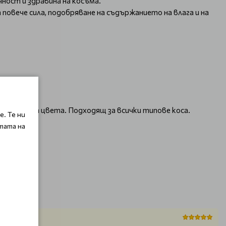
чност и здравина на косъма.
повече сила, подобряване на съдържанието на влага и на
азване на цвета. Подходящ за всички типове коса.
. Те ни
тата на