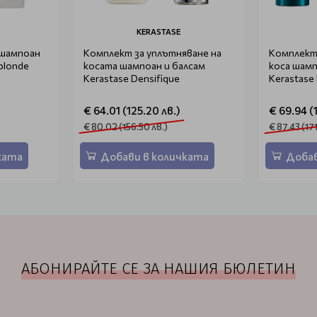
KERASTASE
шампоан
Комплект за уплътняване на
Комплект
 blonde
косата шампоан и балсам
коса шамп
Kerastase Densifique
Kerastase 
€ 64.01 (125.20 лв.)
€ 69.94 (
€ 80.02 (156.50 лв.)
€ 87.43 (17
ката
Добави в количката
Добав
АБОНИРАЙТЕ СЕ ЗА НАШИЯ БЮЛЕТИН