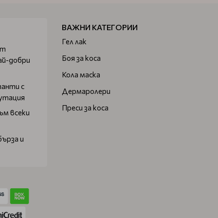
ВАЖНИ КАТЕГОРИИ
Гел лак
от
Боя за коса
ай-добри
Кола маска
танти с
Дермаролери
путация
Преси за коса
ъм всеки
бърза и