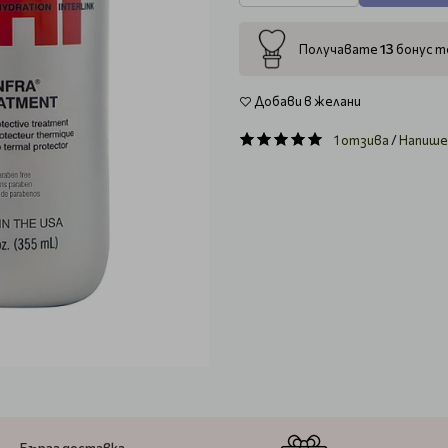
13
Получавате
бонус то
Добави в желани
1 отзива
/
Напише