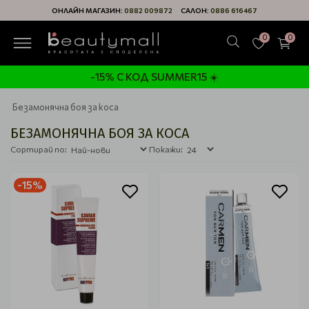
ОНЛАЙН МАГАЗИН:
0882 009872
САЛОН:
0886 616467
0
0
-15% С КОД SUMMER15 ☀️
Безамонячна боя за коса
БЕЗАМОНЯЧНА БОЯ ЗА КОСА
Сортирай по:
Покажи:
-15%