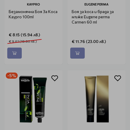
KAYPRO
EUGENE PERMA
Безамонячна Боя За Коса
Боя за коса и брада за
Kaypro 100ml
мъже Eugene perma
Carmen 60 ml
€ 8.15 (15.94 лв.)
€ 11.76 (23.00 лв.)
€ 9.61 (18.80 лв.)
-5%