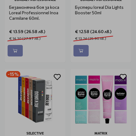
Безамонячна боя за коса
Бустери loreal Dia Lights
Loreal Professionnel Inoa
Booster 50ml
Carmilane 60ml.
€ 13.59 (26.58 лв.)
€ 12.58 (24.60 лв.)
€ 14.30 (27.97 лв.)
€ 13.24 (25.90 лв.)
-15%
SELECTIVE
MATRIX