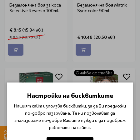
Безамонячна боя за коса
Безамонячна боя Matrix
Selective Reverso 100ml.
Sync color 90ml
€ 8.15 (15.94 лв.)
€ 10.48 (20.50 лв.)
€ 9.56 (18.70 лв.)
Очаква доставка
Настройки на бисквитките
Нашият сайт използва бисквитки, за да Ви предложи
по-добро пазаруване. Те ни позволяват да
анализираме по-добре Вашите нужди и да подобрим
работата на сайта.
Филтър
EUGENE PERMA
KERANOVE