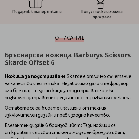
Подарък към поръчката
Бонус точки и лоялна
програма
ОПИСАНИЕ
Бръснарска ножица Barburys Scissors
Skarde Offset 6
Ножица за подстригване
Skarde е отлично съчетание
на качество и естетика. Независимо дали сте фризьор
или бръснар, тези ножици за подстригване ще ви
позволят да правите прецизни подстригвания с лекота.
Оставете се да бъдете изкушени от техния
изключителен дизайн и превъзходно качество.
Елегантен дизайн в бронзов цвят: Тези ножици се
открояват със своя стилен и модерен бронзов цвят,