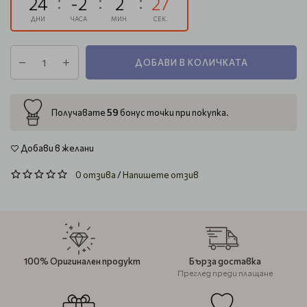
24
-2
2
26
ДНИ
ЧАСА
МИН.
СЕК.
ДОБАВИ В КОЛИЧКАТА
59
Получавате
бонус точки при покупка.
Добави в желани
0 отзива
/
Напишете отзив
100% Оригинален продукт
Бърза доставка
Преглед преди плащане