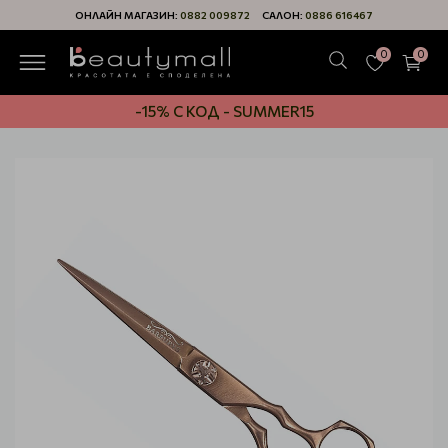
ОНЛАЙН МАГАЗИН:
0882 009872
САЛОН:
0886 616467
0
0
-15% С КОД - SUMMER15