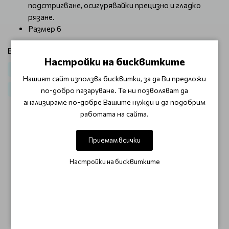
подстригване, осигурявайки прецизно и гладко
рязане.
Размер 6
Виж продукти от категория:
Настройки на бисквитките
Ножици за подстригване
За фризьори
Бръснарство
Нашият сайт използва бисквитки, за да Ви предложи
Бръснарски ножици
по-добро пазаруване. Те ни позволяват да
анализираме по-добре Вашите нужди и да подобрим
работата на сайта.
ОТЗИВИ (0)
Приемам всички
Този продукт няма отзиви.
Настройки на бисквитките
НАПИШЕТЕ ОТЗИВ
ОЩЕ ОТ КАТЕГОРИЯТА