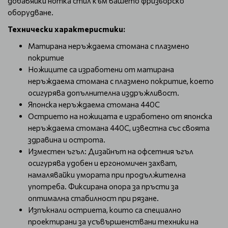
добавяйки нотка стил към вашето фризьорско
оборудване.
Технически характеристики:
Матирана неръждаема стомана с плазмено
покритие
Ножиците са изработени от матирана
неръждаема стомана с плазмено покритие, което
осигурява допълнителна издръжливост.
Японска неръждаема стомана 440C
Острието на ножицата е изработено от японска
неръждаема стомана 440C, известна със своята
здравина и острота.
Изместен ъгъл: Дизайнът на офсетния ъгъл
осигурява удобен и ергономичен захват,
намалявайки умората при продължителна
употреба. Фиксирана опора за пръсти за
оптимална стабилност при рязане.
Изпъкнали остриета, които са специално
проектирани за усъвършенствани техники на