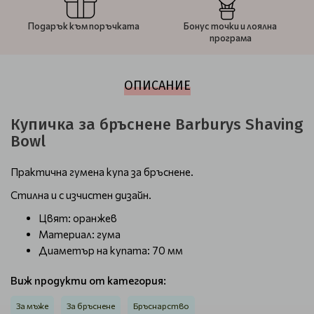
Подарък към поръчката
Бонус точки и лоялна
програма
ОПИСАНИЕ
Купичка за бръснене Barburys Shaving
Bowl
Практична гумена купа за бръснене.
Стилна и с изчистен дизайн.
Цвят: оранжев
Материал: гума
Диаметър на купата: 70 мм
Виж продукти от категория:
За мъже
За бръснене
Бръснарство