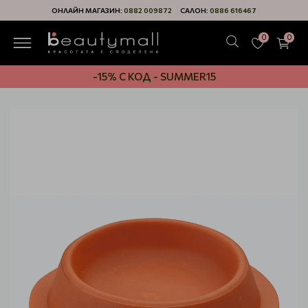
ОНЛАЙН МАГАЗИН:
0882 009872
САЛОН:
0886 616467
0
0
-15% С КОД - SUMMER15