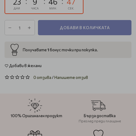
23
9
46
46
ДНИ
ЧАСА
МИН.
СЕК.
ДОБАВИ В КОЛИЧКАТА
1
Получавате
бонус точки при покупка.
Добави в желани
0 отзива
/
Напишете отзив
100% Оригинален продукт
Бърза доставка
Преглед преди плащане