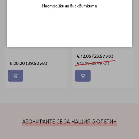
Настройки на бисквитките
WAHL
DUSY
Бръснарска четка Wahl
Гел за коса много силна
Fade Brush
фиксация Dusy Glibber Gel
150ml
€ 12.05 (23.57 лв.)
€ 20.20 (39.50 лв.)
€ 15.08 (29.49 лв.)
АБОНИРАЙТЕ СЕ ЗА НАШИЯ БЮЛЕТИН