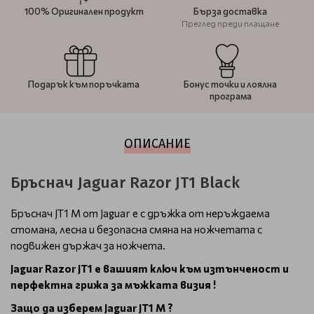
100% Оригинален продукт
Бърза доставка
Преглед преди плащане
Подарък към поръчката
Бонус точки и лоялна
програма
ОПИСАНИЕ
Бръснач Jaguar Razor JT1 Black
Бръснач JT1 M от Jaguar е с дръжка от неръждаема
стомана, лесна и безопасна смяна на ножчетата с
подвижен държач за ножчета.
Jaguar Razor JT1 е вашият ключ към изтънченост и
перфектна грижа за мъжката визия !
Защо да изберем Jaguar JT1 M ?