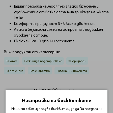
Jaguar предлага невероятно гладко бръснене и
удоволствие от всяка детайлна грижа за мъжката
кожа.
Комфорт и прецизност във всяко движение.
Лесна и безопасна смяна на остриета с подвижен
държач за острие.
Включени са 10 двойни остриета.
Виж продукти от категория:
За мъже
Ножици за подстригване
За фризьори
За бръснене
Бръснарство
Бръсначи и ножчета
ОТЗИВИ (0)
Настройки на бисквитките
Този продукт няма отзиви.
Нашият сайт използва бисквитки, за да Ви предложи
НАПИШЕТЕ ОТЗИВ