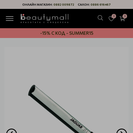
ОНЛАЙН МАГАЗИН:
0882 009872
САЛОН:
0886 616467
0
0
-15% С КОД - SUMMER15