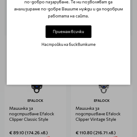
по-добро пазаруване. Те ни позволяват да
анализираме по-добре Вашите нужди и да подобрим
работата на сайта.
ОЩЕ ОТ КАТЕГОРИЯТА
Приемам всички
Настройки на бисквитките
EFALOCK
EFALOCK
Машинка за
Машинка за
подстригване Efalock
подстригване Efalock
Clipper Classic Style
Clipper Vintage Style
€ 89.10 (174.26 лв.)
€ 110.80 (216.71 лв.)