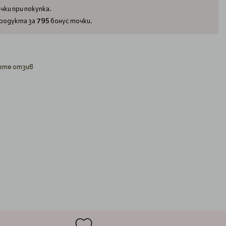
чки при покупка.
795
родукта за
бонус точки.
ете отзив