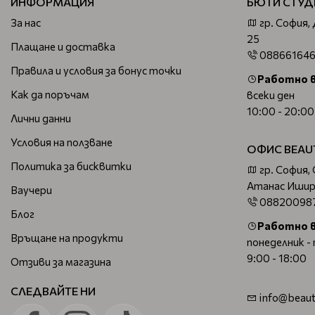
ИНФОРМАЦИЯ
БЮТИ СТУД
За нас
гр. София,
25
Плащане и доставка
08866164
Правила и условия за бонус точки
Работно 
Как да поръчам
всеки ден
10:00 - 20:00
Лични данни
Условия на ползване
ОФИС BEAU
Политика за бисквитки
гр. София,
Атанас Ишир
Ваучери
08820098
Блог
Работно 
Връщане на продукти
понеделник -
9:00 - 18:00
Отзиви за магазина
СЛЕДВАЙТЕ НИ
info@beaut