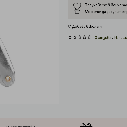
9
Получавате
бонус то
Можете да закупите п
Добави в желани
0 отзива
/
Напиш