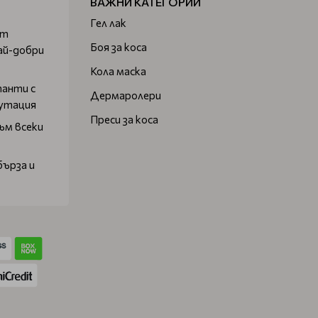
ВАЖНИ КАТЕГОРИИ
Гел лак
от
Боя за коса
ай-добри
Кола маска
танти с
Дермаролери
путация
Преси за коса
ъм всеки
бърза и