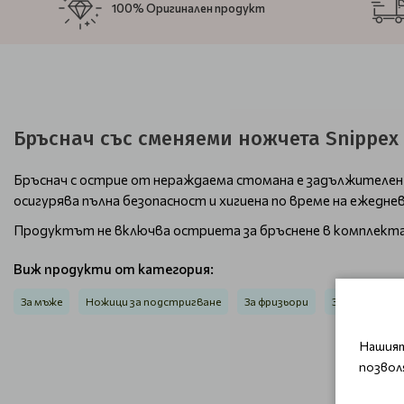
100% Оригинален продукт
Бръснач със сменяеми ножчета Snippex
Бръснач с острие от нераждаема стомана е задължителен 
осигурява пълна безопасност и хигиена по време на ежедне
Продуктът не включва остриета за бръснене в комплекта
Виж продукти от категория:
За мъже
Ножици за подстригване
За фризьори
За бръснене
Нашият
позвол