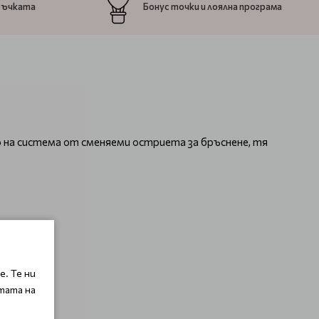
ръчката
Бонус точки и лоялна програма
 на система от сменяеми остриета за бръснене, тя
. Те ни
тата на