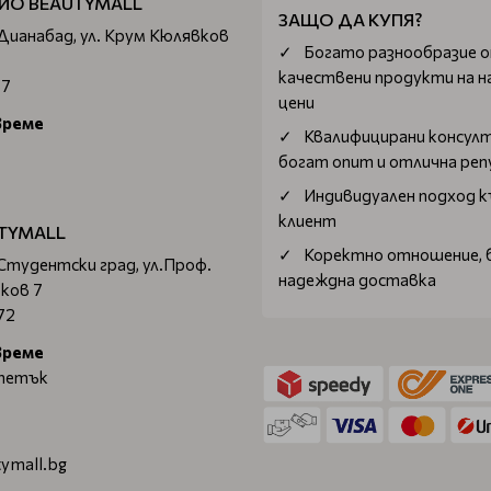
ИО BEAUTYMALL
ЗАЩО ДА КУПЯ?
 Дианабад, ул. Крум Кюлявков
Богатo разнообразие 
качествени продукти на н
67
цени
време
Квалифицирани консул
богат опит и отлична ре
Индивидуален подход к
клиент
TYMALL
Коректно отношение, 
 Студентски град, ул.Проф.
надеждна доставка
ков 7
72
време
 петък
ymall.bg