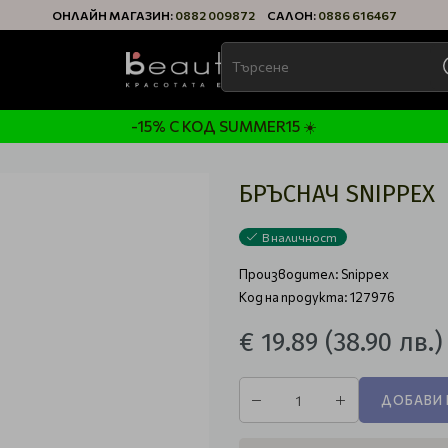
ОНЛАЙН МАГАЗИН:
0882 009872
САЛОН:
0886 616467
-15% С КОД SUMMER15 ☀️
БРЪСНАЧ SNIPPEX
В наличност
Производител:
Snippex
Код на продукта: 127976
€ 19.89
(38.90 лв.)
ДОБАВИ 