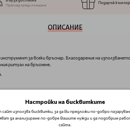
Бърза доставка
Подарък към по
Преглед преди плащане
ОПИСАНИЕ
инструмент за всеки бръснар. Благодарение на използването
вния ритуал на бръснене.
.
Бръснарство
Бръсначи и ножчета
Настройки на бисквитките
 сайт използва бисквитки, за да Ви предложи по-добро пазаруване
яват да анализираме по-добре Вашите нужди и да подобрим рабо
ОТЗИВИ (0)
сайта.