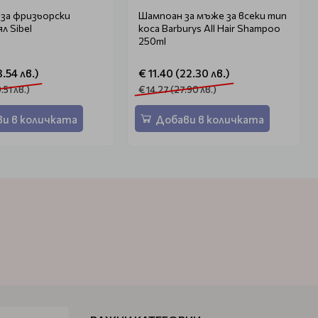
 за фризьорски
Шампоан за мъже за всеки тип
л Sibel
коса Barburys All Hair Shampoo
250ml
3.54 лв.)
€ 11.40 (22.30 лв.)
.51 лв.)
€ 14.27 (27.90 лв.)
и в количката
Добави в количката