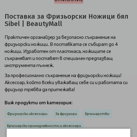
Поставка за Фризьорски Ножици бял
Sibel | BeautyMall
Практичен органайзер за безопасно съхранение на
фризьорски ножици. В поставката се събират до 4
ножици. Изработен от пластмаса, ножиците се
съхраняват и поставят в специален предпазващ
инструмента пълнеж.
За професионално съхранение на фризьорски ножици!
Аксесоар, който всеки уважаващ себе си и работата си
фризьор трябва да притежава!
Виж продукти от категория:
Фризьорски аксесоари
За фризьори
Бръснарство
Бръснарски принадлежности и аксесоари