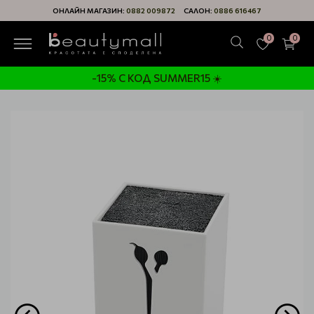
ОНЛАЙН МАГАЗИН:
0882 009872
САЛОН:
0886 616467
0
0
-15% С КОД SUMMER15 ☀️