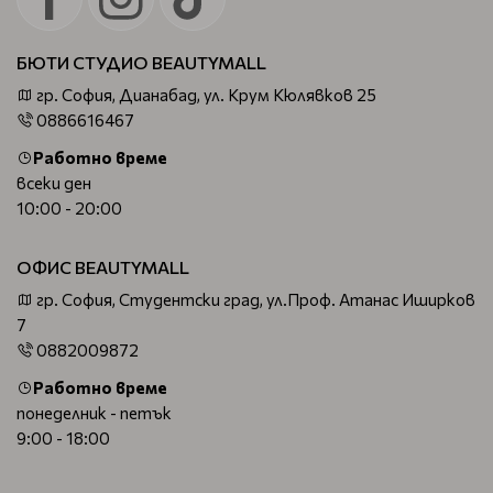
БЮТИ СТУДИО BEAUTYMALL
гр. София, Дианабад, ул. Крум Кюлявков 25
0886616467
Работно време
всеки ден
10:00 - 20:00
ОФИС BEAUTYMALL
гр. София, Студентски град, ул.Проф. Атанас Иширков
7
0882009872
Работно време
понеделник - петък
9:00 - 18:00