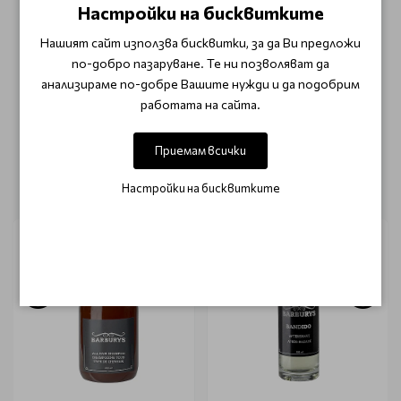
Настройки на бисквитките
ОТЗИВИ (0)
Нашият сайт използва бисквитки, за да Ви предложи
по-добро пазаруване. Те ни позволяват да
Този продукт няма отзиви.
анализираме по-добре Вашите нужди и да подобрим
работата на сайта.
НАПИШЕТЕ ОТЗИВ
Приемам всички
ОЩЕ ОТ КАТЕГОРИЯТА
Настройки на бисквитките