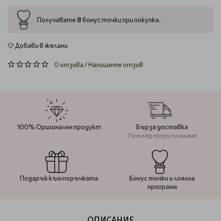
8
Получавате
бонус точки при покупка.
Добави в желани
0 отзива
/
Напишете отзив
100% Оригинален продукт
Бърза доставка
Преглед преди плащане
Подарък към поръчката
Бонус точки и лоялна
програма
ОПИСАНИЕ