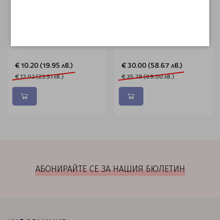
SIBEL
SIBEL
Пулверизатор мъгла
Водоустойчива везна
Extreme Limited 300ml
Sibel
€ 10.20 (19.95 лв.)
€ 30.00 (58.67 лв.)
€ 12.02 (23.51 лв.)
€ 35.28 (69.00 лв.)
АБОНИРАЙТЕ СЕ ЗА НАШИЯ БЮЛЕТИН