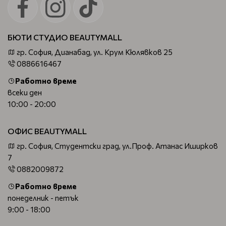
БЮТИ СТУДИО BEAUTYMALL
гр. София, Дианабад, ул. Крум Кюлявков 25
0886616467
Работно време
всеки ден
10:00 - 20:00
ОФИС BEAUTYMALL
гр. София, Студентски град, ул.Проф. Атанас Иширков
7
0882009872
Работно време
понеделник - петък
9:00 - 18:00