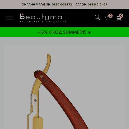
ОНЛАЙН МАГАЗИН:
0882 009872
САЛОН:
0886 616467
0
0
-15% С КОД SUMMER15 ☀️