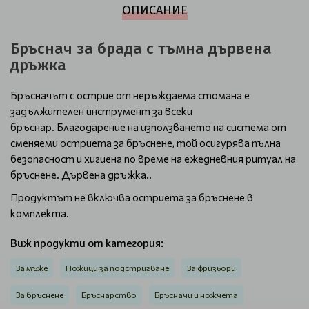
ОПИСАНИЕ
Бръснач за брада с тъмна дървена
дръжка
Бръсначът с острие от неръждаема стомана е
задължителен инструмент за всеки
бръснар. Благодарение на използването на система от
сменяеми остриета за бръснене, той осигурява пълна
безопасност и хигиена по време на ежедневния ритуал на
бръснене. Дървена дръжка..
Продуктът не включва остриета за бръснене в
комплекта.
Виж продукти от категория:
За мъже
Ножици за подстригване
За фризьори
За бръснене
Бръснарство
Бръсначи и ножчета