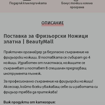
Подарък към поръчката
Бонус точки и лоялна
програма
ОПИСАНИЕ
Поставка за Фризьорски Ножици
златна | BeautyMall
Практичен органайзер за безопасно съхранение на
фризьорски ножици. В поставката се събират до 4
ножици. Изработен от пластмаса, ножиците се
съхраняват и поставят в специален предпазващ
инструмента пълнеж.
За професионално съхранение на фризьорски ножици!
Аксесоар, който всеки уважаващ себе си и работата си
фризьор трябва да притежава!
Виж продукти от категория: