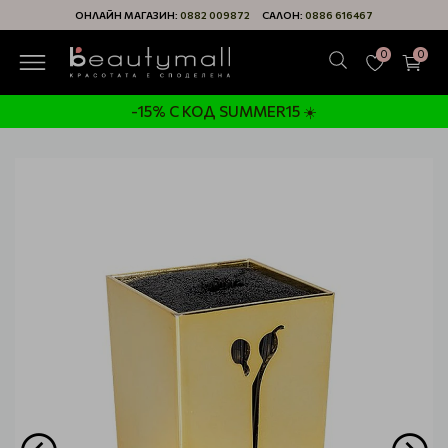
ОНЛАЙН МАГАЗИН:
0882 009872
САЛОН:
0886 616467
0
0
-15% С КОД SUMMER15 ☀️