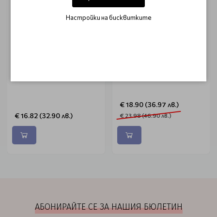
Настройки на бисквитките
ACTIVE
ACTIVE
Четка за брада H-103
Пулверизатор мъгла Pro
Gold 300ml
€ 18.90 (36.97 лв.)
€ 16.82 (32.90 лв.)
€ 23.98 (46.90 лв.)
АБОНИРАЙТЕ СЕ ЗА НАШИЯ БЮЛЕТИН