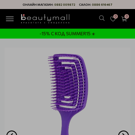
ОНЛАЙН МАГАЗИН:
0882 009872
САЛОН:
0886 616467
0
0
-15% С КОД SUMMER15 ☀️