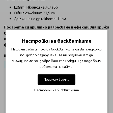
Цвят: Нюанси на лилаво
Обща дължина: 23,5 см
Дължина на дръжката: 11 см
Подарете си приятно разресване и ефективна грижа
за косата с O-327 Flexible Brush Purple. Идеалният
избор за тези, които търсят комфорт и
Настройки на бисквитките
функционалност в едно!
Нашият сайт използва бисквитки, за да Ви предложи
по-добро пазаруване. Те ни позволяват да
Виж продукти от категория:
анализираме по-добре Вашите нужди и да подобрим
Четки за коса
За фризьори
Четки за разресване
работата на сайта.
Приемам всички
ОТЗИВИ (0)
Настройки на бисквитките
Този продукт няма отзиви.
НАПИШЕТЕ ОТЗИВ