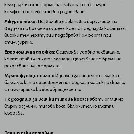
към различните форми на главата и да осигури
комфортно и ефективно разресване.
Ажурно тяло:
Позволява ефективна циркулация на
въздуха по време на сушене, което предпазва косата от
високи температури и подобрява комфорта при
стилизиране.
Ергономична дръжка:
Осигурява удобно захващане,
което прави четката лесна за използване по време на
разресване или оформяне.
Мултифункционална:
Идеална за нанасяне на маски и
балсами, като същевременно предлага масаж на скалпа,
стимулирайки кръвообращението.
Подходяща за всички типове коса:
Работи отлично
върху различни типове коса, включително гъста и
къдрава.
Технически детайли: