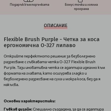
Подарък към поръчката
Бонус точки и лоялна
програма
ОПИСАНИЕ
Flexible Brush Purple - Четка за коса
ергономична O-327 лилаво
Открийте перфектното решение за безболезнено
разресване с гъвкавата четка O-327 Flexible Brush
Purple. Тази иновативна четка се адаптира идеално към
формата на главата, като осигурява гладко и
безболезнено разресване на суха и мокра коса, без да я
накъсва.
Основни характеристики:
Гъвкав дизайн:
Специално създадена, за да се адаптира