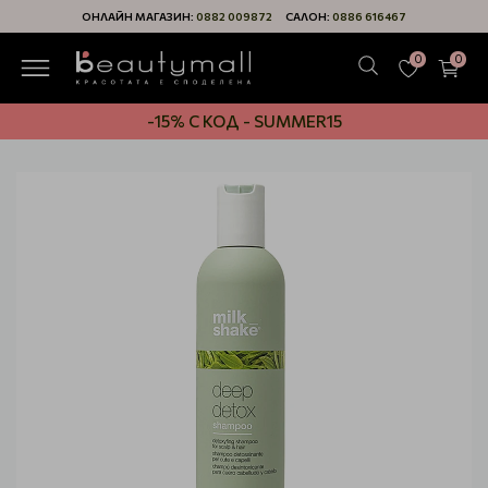
ОНЛАЙН МАГАЗИН:
0882 009872
САЛОН:
0886 616467
0
0
-15% С КОД - SUMMER15