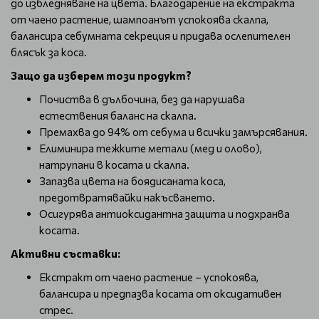
до избледняване на цвета. Благодарение на екстракта
от чаено растение, шампоанът успокоява скалпа,
балансира себумната секреция и придава ослепителен
блясък за коса.
Защо да изберем този продукт?
Почиства в дълбочина, без да нарушава
естествения баланс на скалпа.
Премахва до 94% от себума и всички замърсявания.
Елиминира тежките метали (мед и олово),
натрупани в косата и скалпа.
Запазва цвета на боядисаната коса,
предотвратявайки накъсването.
Осигурява антиоксидантна защита и подхранва
косата.
Активни съставки:
Екстракт от чаено растение – успокоява,
балансира и предпазва косата от оксидативен
стрес.