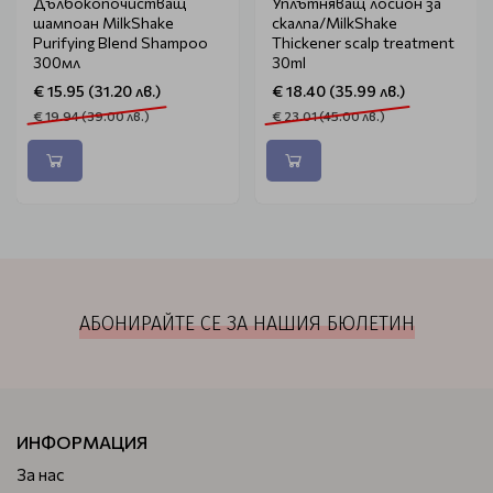
Дълбокопочистващ
Уплътняващ лосион за
шампоан MilkShake
скалпа/MilkShake
Purifying Blend Shampoo
Тhickener scalp treatment
300мл
30ml
€ 15.95 (31.20 лв.)
€ 18.40 (35.99 лв.)
€ 19.94 (39.00 лв.)
€ 23.01 (45.00 лв.)
АБОНИРАЙТЕ СЕ ЗА НАШИЯ БЮЛЕТИН
ИНФОРМАЦИЯ
За нас