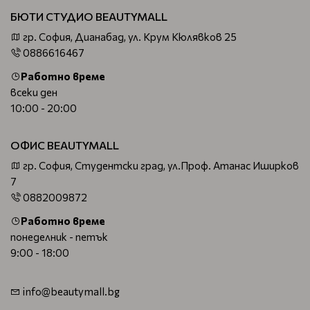
БЮТИ СТУДИО BEAUTYMALL
гр. София, Дианабад, ул. Крум Кюлявков 25
0886616467
Работно време
всеки ден
10:00 - 20:00
ОФИС BEAUTYMALL
гр. София, Студентски град, ул.Проф. Атанас Иширков
7
0882009872
Работно време
понеделник - петък
9:00 - 18:00
info@beautymall.bg