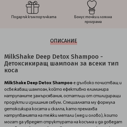
Подарък към поръчката
Бонус точки и лоялна
програма
ОПИСАНИЕ
MilkShake Deep Detox Shampoo -
Детоксикиращ шампоан за всеки тип
коса
MilkShake Deep Detox Shampoo
е дълбоко почистващ и
освежаващ шампоан, който ефективно елиминира
натрупаните замърсявания, остатъци от стилизиращи
продукти и излишния себум. Специалната му формула
детоксикира косата и скалпа, като премахва
натрупванията на тежки метали (мед и олово), които
могат да увредят структурата на косъма и да доведат