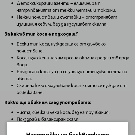
Детоксикиращи агенти – елиминират
натрупванията от тежки метали и токсини.
Нежни почистващи съставки – отстраняват
излишния себум, без да изсушават скалпа.
За какъв тип коса е подходящ?
Всеки тип коса, нуждаеща се от дълбоко
почистване.
Коса, изложена на замърсена околна среда и твърда
вода.
Боядисана коса, за да се запази интензивността на
цвета.
Склонна към омазняване коса, която се нуждае от
освежаване.
Какво ще обикнем след употребата:
Чиста, свежа и лека коса, без натрупвания.
По-здрав и балансиран скалп.
Ослепителен блясък за коса и копринена мекота.
Дълготрайна свежест без утежняване.
Настройки на бисквитките