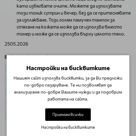
като избягвате очите. Можете да използвате
този тоник сутрин и вечер, без да се притеснявате
за изплакване. Този голям памучен тампон за
стягане на кожата може да се използва вместо
тонер и може да се използва върху цялото тяло.
2505.2026
Виж продукти от категория:
Настройки на бисквитките
Лице
Почистващи продукти
Корейска козметика
Нашият сайт използва бисквитки, за да Ви предложи
Корейска козметика за лице
по-добро пазаруване. Те ни позволяват да
анализираме по-добре Вашите нужди и да подобрим
Корейски почистващи продукти за лице
работата на сайта.
Корейска козметика с центела азиатика
Приемам всички
K-Beauty Разпродажба
Настройки на бисквитките