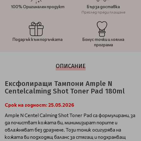
100% Оригинален продукт
Бърза доставка
Преглед преди плащане
Подарък към поръчката
Бонус точки и лоялна
програма
ОПИСАНИЕ
Ексфолиращи Тампони Ample N
Centelcalming Shot Toner Pad 180ml
Срок на годност: 25.05.2026
Ample N Centel Calming Shot Toner Pad са формулирани, за
да почистват кожата ви, минимизират порите и
овлажняват без дразнене. Този тоник осигурява на
кожата ви подходящ баланс за стягащ и подхранващ