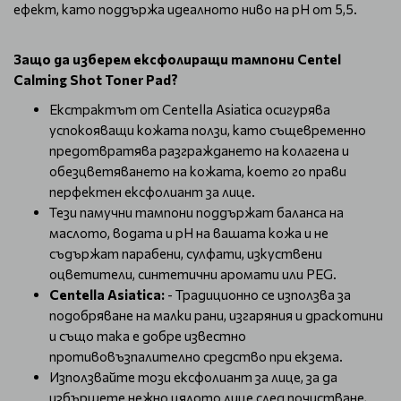
ефект, като поддържа идеалното ниво на рН от 5,5.
Защо да изберем ексфолиращи тампони Centel
Calming Shot Toner Pad?
Екстрактът от Centella Asiatica осигурява
успокояващи кожата ползи, като същевременно
предотвратява разграждането на колагена и
обезцветяването на кожата, което го прави
перфектен ексфолиант за лице.
Тези памучни тампони поддържат баланса на
маслото, водата и рН на вашата кожа и не
съдържат парабени, сулфати, изкуствени
оцветители, синтетични аромати или PEG.
Centella Asiatica:
- Традиционно се използва за
подобряване на малки рани, изгаряния и драскотини
и също така е добре известно
противовъзпалително средство при екзема.
Използвайте този ексфолиант за лице, за да
избършете нежно цялото лице след почистване,