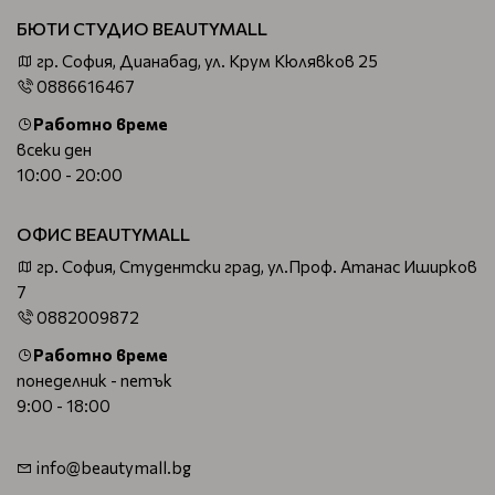
БЮТИ СТУДИО BEAUTYMALL
гр. София, Дианабад, ул. Крум Кюлявков 25
0886616467
Работно време
всеки ден
10:00 - 20:00
ОФИС BEAUTYMALL
гр. София, Студентски град, ул.Проф. Атанас Иширков
7
0882009872
Работно време
понеделник - петък
9:00 - 18:00
info@beautymall.bg