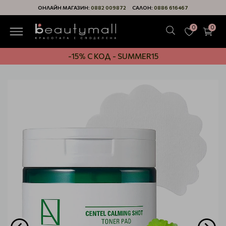
ОНЛАЙН МАГАЗИН:
0882 009872
САЛОН:
0886 616467
0
0
-15% С КОД - SUMMER15