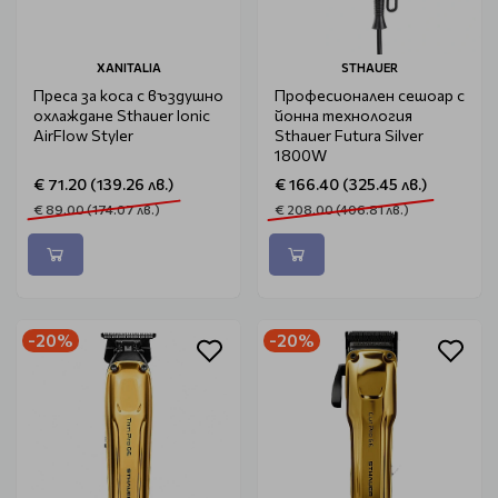
XANITALIA
STHAUER
Преса за коса с въздушно
Професионален сешоар с
охлаждане Sthauer Ionic
йонна технология
AirFlow Styler
Sthauer Futura Silver
1800W
€ 71.20 (139.26 лв.)
€ 166.40 (325.45 лв.)
€ 89.00 (174.07 лв.)
€ 208.00 (406.81 лв.)
-20%
-20%