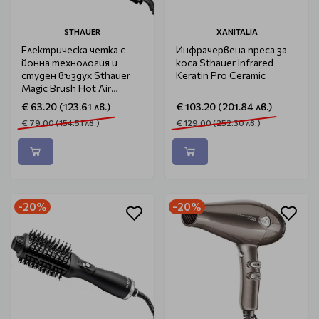
STHAUER
XANITALIA
Електрическа четка с
Инфрачервена преса за
йонна технология и
коса Sthauer Infrared
студен въздух Sthauer
Keratin Pro Ceramic
Magic Brush Hot Air
Styling Brush
€ 63.20 (123.61 лв.)
€ 103.20 (201.84 лв.)
€ 79.00 (154.51 лв.)
€ 129.00 (252.30 лв.)
-20%
-20%