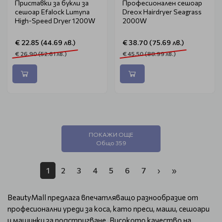
Приставки за букли за
Професионален сешоар
сешоар Efalock Lumyna
Dreox Hairdryer Seagrass
High-Speed ​​​​Dryer 1200W
2000W
€ 22.85 (44.69 лв.)
€ 38.70 (75.69 лв.)
€ 26.90 (52.61 лв.)
€ 45.50 (88.99 лв.)
ПОКАЖИ ОЩЕ
Общо 359
1
2
3
4
5
6
7
›
»
BeautyMall предлага впечатляващо разнообразие от
професионални уреди за коса, като преси, маши, сешоари
и машинки за подстригване. Високото качество на