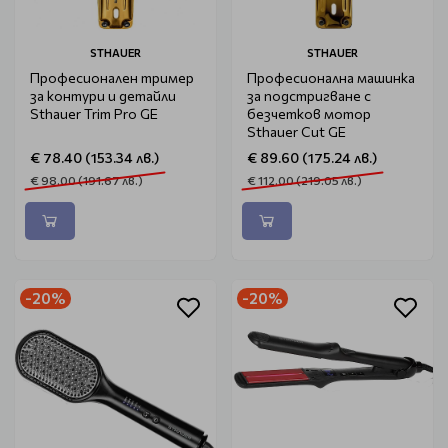
STHAUER
STHAUER
Професионален тример
Професионална машинка
за контури и детайли
за подстригване с
Sthauer Trim Pro GE
безчетков мотор
Sthauer Cut GE
€ 78.40 (153.34 лв.)
€ 89.60 (175.24 лв.)
€ 98.00 (191.67 лв.)
€ 112.00 (219.05 лв.)
-20%
-20%