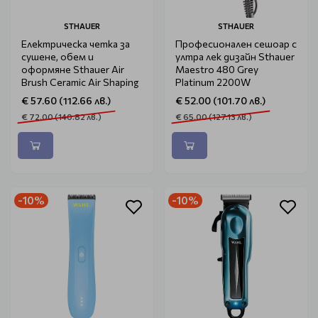
STHAUER
STHAUER
Електрическа четка за
Професионален сешоар с
сушене, обем и
ултра лек дизайн Sthauer
оформяне Sthauer Air
Maestro 480 Grey
Brush Ceramic Air Shaping
Platinum 2200W
€ 57.60 (112.66 лв.)
€ 52.00 (101.70 лв.)
€ 72.00 (140.82 лв.)
€ 65.00 (127.13 лв.)
-10%
-10%