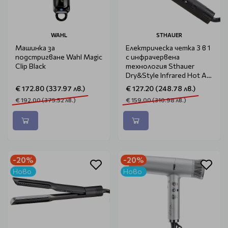
WAHL
STHAUER
Машинка за
Електрическа четка 3 в 1
подстригване Wahl Magic
с инфрачервена
Clip Black
технология Sthauer
Dry&Style Infrared Hot Air
Styling Brush
€ 172.80 (337.97 лв.)
€ 127.20 (248.78 лв.)
€ 192.00 (375.52 лв.)
€ 159.00 (310.98 лв.)
-20%
-20%
Ново
Ново