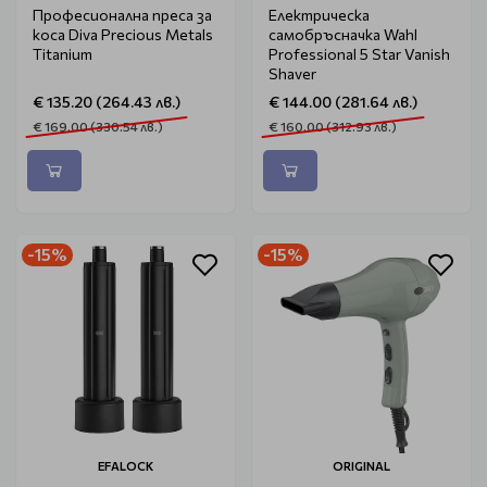
Професионална преса за
Електрическа
коса Diva Precious Metals
самобръсначка Wahl
Titanium
Professional 5 Star Vanish
Shaver
€ 135.20 (264.43 лв.)
€ 144.00 (281.64 лв.)
€ 169.00 (330.54 лв.)
€ 160.00 (312.93 лв.)
-15%
-15%
EFALOCK
ORIGINAL