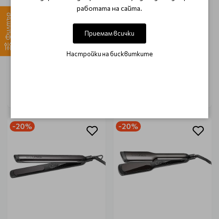
WAHL
WAHL
работата на сайта.
Филтър
Нож за професионалнен
Нож за професионална
тример Moser Wahl T-cut
машинка Wahl Moser
Приемам всички
Schneidsatz Fine Blade
Настройки на бисквитките
€ 45.00 (88.01 лв.)
€ 49.50 (96.81 лв.)
€ 50.00 (97.79 лв.)
€ 55.00 (107.57 лв.)
-20%
-20%