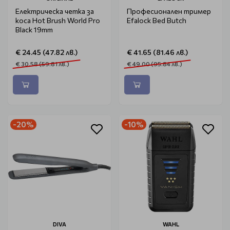
Електрическа четка за
Професионален тример
коса Hot Brush World Pro
Efalock Bed Butch
Black 19mm
€ 24.45 (47.82 лв.)
€ 41.65 (81.46 лв.)
€ 30.58 (59.81 лв.)
€ 49.00 (95.84 лв.)
-20%
-10%
DIVA
WAHL