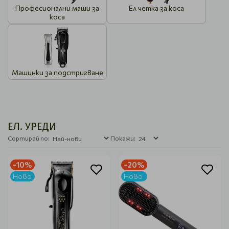
Професионални маши за
Ел четка за коса
коса
Машинки за подстригване
ЕЛ. УРЕДИ
Сортирай по:
Покажи:
-10%
-20%
Ново
Ново