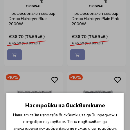
ORIGINAL
ORIGINAL
Професионален сешоар
Професионален сешоар
Dreox Hairdryer Blue
Dreox Hairdryer Plain Pink
2000W
2000W
€ 38.70 (75.69 лв.)
€ 38.70 (75.69 лв.)
€ 45.50 (88.99 лв.)
€ 45.50 (88.99 лв.)
-10%
-10%
Настройки на бисквитките
Нашият сайт използва бисквитки, за да Ви предложи
по-добро пазаруване. Те ни позволяват да
анализираме по-добре Вашите нужди и да подобрим