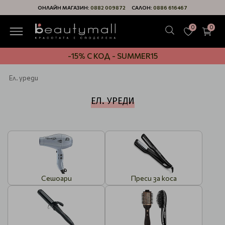
ОНЛАЙН МАГАЗИН:
0882 009872
САЛОН:
0886 616467
0
0
-15% С КОД - SUMMER15
Ел. уреди
ЕЛ. УРЕДИ
Сешоари
Преси за коса