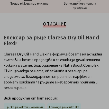
Подарък към поръчката
Бонус точки и лоялна
програма
ОПИСАНИЕ
Елексир за ръце Claresa Dry Oil Hand
Elexir
Claresa Dry Oil Hand Elexir е формула богата на активни
съставки, която предпазва и се грижи за деликатната
кожа на ръцете. Благодарение на Nutri Boost Complex,
Elixir изглажда ръцете, овлажнява и регенерира
епидермиса. Благодарение на приятния парфюмен
аромат, грижата за ръцете е невероятно приятна и
релаксираща.
Виж продукти от категория:
Грижа за нокти и кожички
Грижа за ръце и крака