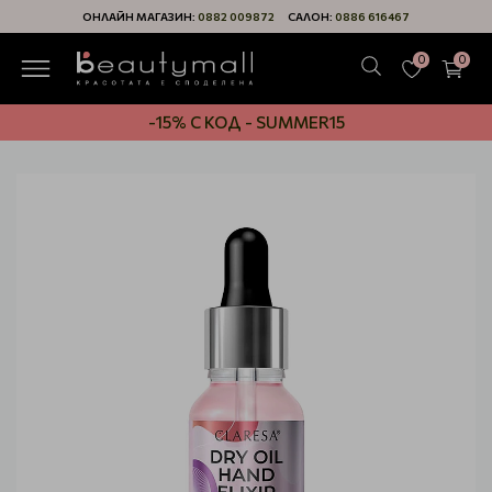
ОНЛАЙН МАГАЗИН:
0882 009872
САЛОН:
0886 616467
0
0
-15% С КОД - SUMMER15