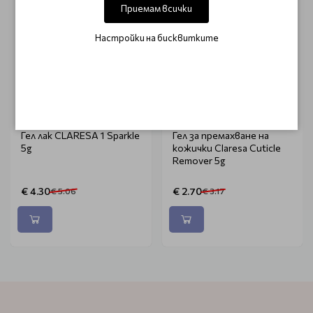
Приемам всички
Настройки на бисквитките
CLARESA
CLARESA
Гел лак CLARESA 1 Sparkle
Гел за премахване на
5g
кожички Claresa Cuticle
Remover 5g
€ 4.30
€ 2.70
€ 5.06
€ 3.17