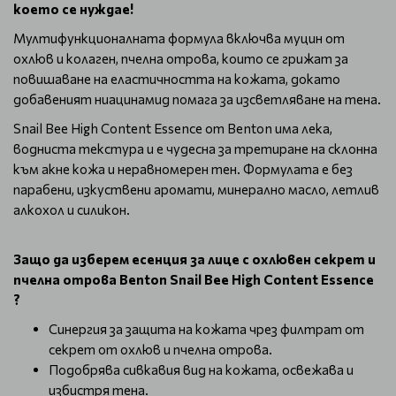
което се нуждае!
Мултифункционалната формула включва муцин от
охлюв и колаген, пчелна отрова, които се грижат за
повишаване на еластичността на кожата, докато
добавеният ниацинамид помага за изсветляване на тена.
Snail Bee High Content Essence от Benton има лека,
водниста текстура и е чудесна за третиране на склонна
към акне кожа и неравномерен тен. Формулата е без
парабени, изкуствени аромати, минерално масло, летлив
алкохол и силикон.
Защо да изберем есенция за лице с охлювен секрет и
пчелна отрова Benton Snail Bee High Content Essence
?
Синергия за защита на кожата чрез филтрат от
секрет от охлюв и пчелна отрова.
Подобрява сивкавия вид на кожата, освежава и
избистря тена.