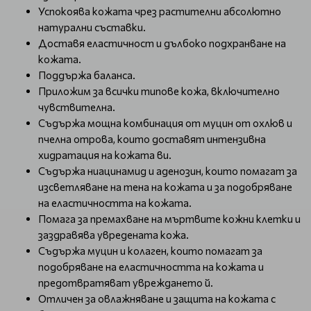
Успокоява кожата чрез растителни абсолютно
натурални съставки.
Доставя еластичност и дълбоко подхранване на
кожата.
Поддържа баланса.
Приложим за всички типове кожа, включително
чувствителна.
Съдържа мощна комбинация от муцин от охлюв и
пчелна отрова, които доставят интензивна
хидратация на кожата ви.
Съдържа ниацинамид и аденозин, които помагат за
изсветляване на тена на кожата и за подобряване
на еластичността на кожата.
Помага за премахване на мъртвите кожни клетки и
заздравява увредената кожа.
Съдържа муцин и колаген, които помагат за
подобряване на еластичността на кожата и
предотвратяват увреждането й.
Отличен за овлажняване и защита на кожата с