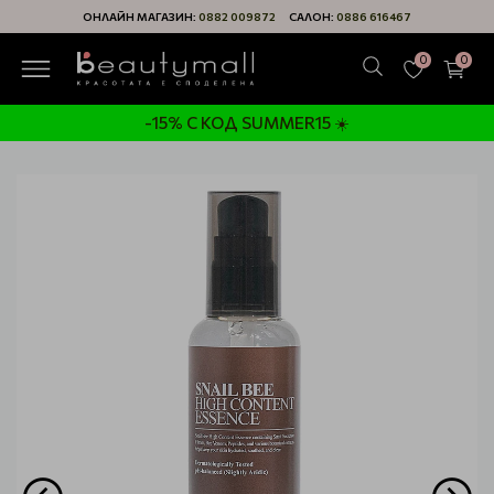
ОНЛАЙН МАГАЗИН:
0882 009872
САЛОН:
0886 616467
0
0
-15% С КОД SUMMER15 ☀️