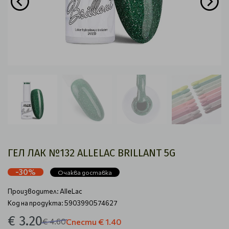
ГЕЛ ЛАК №132 ALLELAC BRILLANT 5G
-30%
Очаква доставка
Производител:
AlleLac
Код на продукта: 5903990574627
€ 3.20
€ 4.60
Спести
€ 1.40