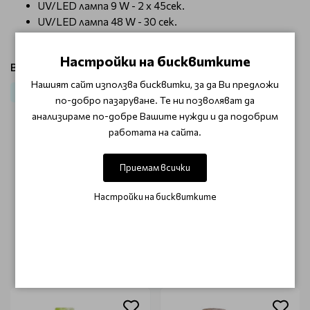
UV/LED лампа 9 W - 2 х 45сек.
UV/LED лампа 48 W - 30 сек.
UV/LED лампа 60 W - 15 сек.
Настройки на бисквитките
Виж продукти от категория:
Нашият сайт използва бисквитки, за да Ви предложи
Маникюр
Гел лак
по-добро пазаруване. Те ни позволяват да
анализираме по-добре Вашите нужди и да подобрим
работата на сайта.
ОТЗИВИ (0)
Приемам всички
Този продукт няма отзиви.
Настройки на бисквитките
НАПИШЕТЕ ОТЗИВ
ОЩЕ ОТ КАТЕГОРИЯТА