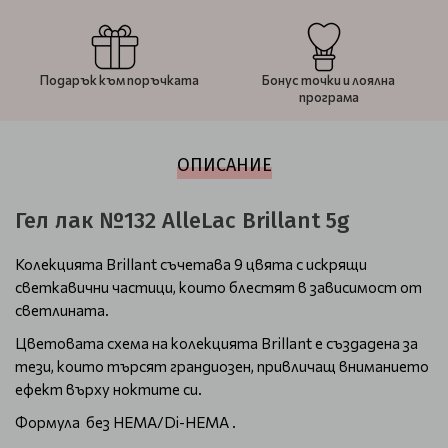
Подарък към поръчката
Бонус точки и лоялна
програма
ОПИСАНИЕ
Гел лак №132 AlleLac Brillant 5g
Колекцията Brillant съчетава 9 цвята с искрящи
светкавични частици, които блестят в зависимост от
светлината.
Цветовата схема на колекцията Brillant е създадена за
тези, които търсят грандиозен, привличащ вниманието
ефект върху ноктите си.
Формула без HEMA/Di-HEMA .