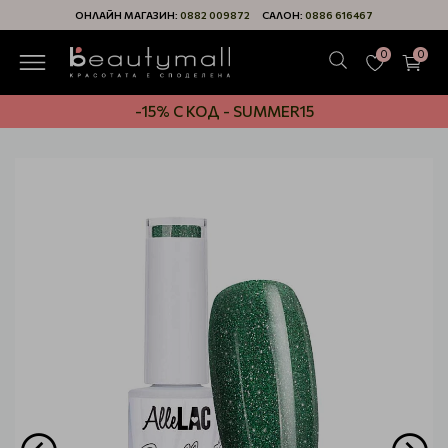
ОНЛАЙН МАГАЗИН:
0882 009872
САЛОН:
0886 616467
0
0
-15% С КОД - SUMMER15