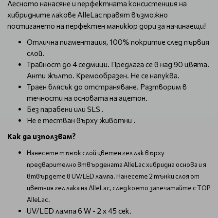
Лесното нанасяне и перфектната консистенция на
хибридните лакове AlleLac правят възможно
постигането на перфектен маникюр дори за начинаещи!
Отлична пигментация, 100% покритие след първия
слой.
Трайност до 4 седмици. Предлага се в над 90 цвята.
Анти жълто. Кремообразен. Не се напуква.
Траен блясък до отстраняване. Разтворим в
течности на основата на ацетон.
Без парабени или SLS .
Не е тестван върху животни .
Как да използвам?
Нанесете тънък слой цветен гел лак върху
предварително втвърдената AlleLac хибридна основа и я
втвърдете в UV/LED лампа. Нанесете 2 тънки слоя от
цветния гел лака на AlleLac, след което запечатайте с TOP
AlleLac.
UV/LED лампа 6 W - 2 х 45 сек.