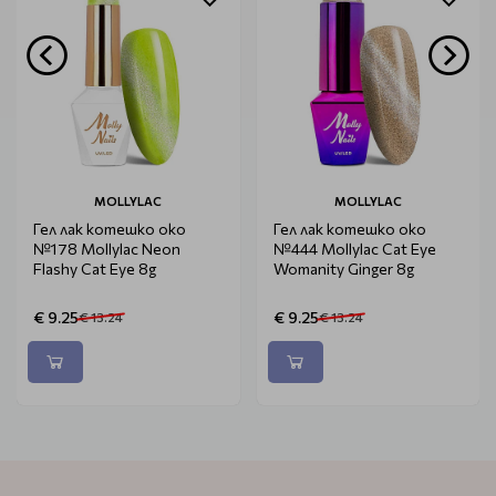
MOLLYLAC
MOLLYLAC
Гел лак котешко око
Гел лак котешко око
№178 Mollylac Neon
№444 Mollylac Cat Eye
Flashy Cat Eye 8g
Womanity Ginger 8g
€ 9.25
€ 9.25
€ 13.24
€ 13.24