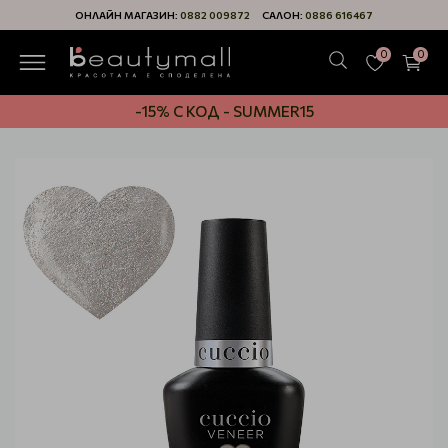
ОНЛАЙН МАГАЗИН:
0882 009872
САЛОН:
0886 616467
0
0
-15% С КОД - SUMMER15