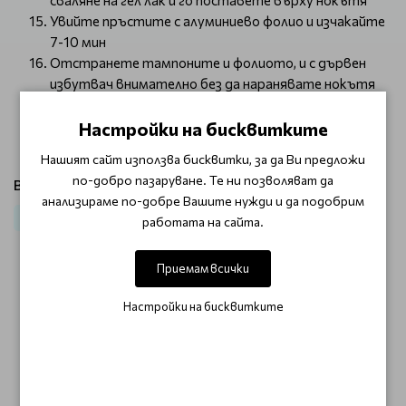
сваляне на гел лак и го поставете върху нокътя
Увийте пръстите с алуминиево фолио и изчакайте
7-10 мин
Отстранете тампоните и фолиото, и с дървен
избутвач внимателно без да наранявате нокътя
премахнете остатъците от гел лака
Полирайте нокътя и нанесете
подхранващ
Настройки на бисквитките
продукт
Нашият сайт използва бисквитки, за да Ви предложи
по-добро пазаруване. Те ни позволяват да
Виж продукти от категория:
анализираме по-добре Вашите нужди и да подобрим
Маникюр
Гел лак
Гел лак CUCCIO
работата на сайта.
Приемам всички
ОТЗИВИ (0)
Настройки на бисквитките
Този продукт няма отзиви.
НАПИШЕТЕ ОТЗИВ