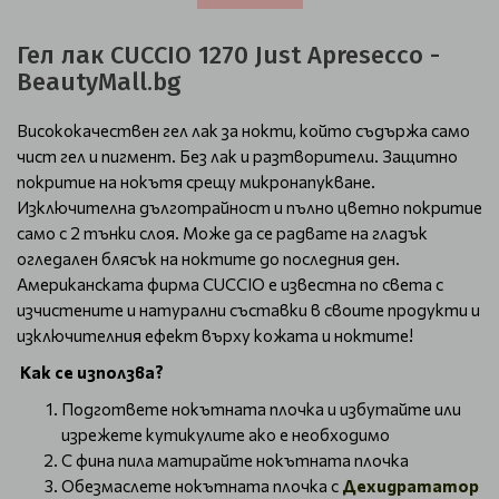
Гел лак CUCCIO 1270 Just Apresecco -
BeautyMall.bg
Висококачествен гел лак за нокти, който съдържа само
чист гел и пигмент. Без лак и разтворители. Защитно
покритие на нокътя срещу микронапукване.
Изключителна дълготрайност и пълно цветно покритие
само с 2 тънки слоя. Може да се радвате на гладък
огледален блясък на ноктите до последния ден.
Американската фирма CUCCIO е известна по света с
изчистените и натурални съставки в своите продукти и
изключителния ефект върху кожата и ноктите!
Как се използва?
Подгответе нокътната плочка и избутайте или
изрежете кутикулите ако е необходимо
С фина пила матирайте нокътната плочка
Обезмаслете нокътната плочка с
Дехидрататор