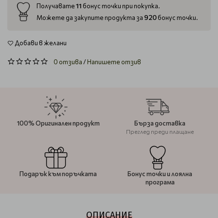
11
Получавате
бонус точки при покупка.
920
Можете да закупите продукта за
бонус точки.
Добави в желани
0 отзива
/
Напишете отзив
100% Оригинален продукт
Бърза доставка
Преглед преди плащане
Подарък към поръчката
Бонус точки и лоялна
програма
ОПИСАНИЕ