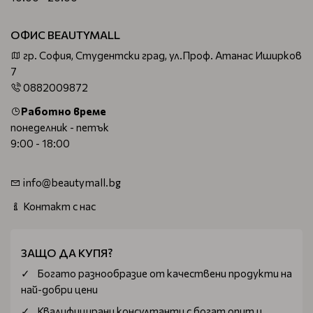
ОФИС BEAUTYMALL
гр. София, Студентски град, ул.Проф. Атанас Иширков
7
0882009872
Работно време
понеделник - петък
9:00 - 18:00
info@beautymall.bg
Контакт с нас
ЗАЩО ДА КУПЯ?
Богатo разнообразие от качествени продукти на
най-добри цени
Квалифицирани консултанти с богат опит и