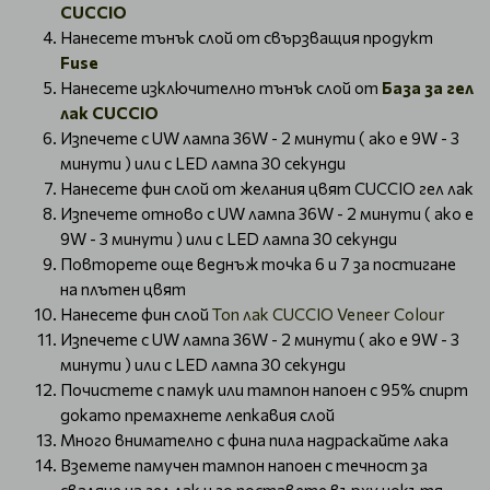
CUCCIO
Нанесете тънък слой от свързващия продукт
Fuse
Нанесете изключително тънък слой от
База за гел
лак CUCCIO
Изпечете с UW лампа 36W - 2 минути ( ако е 9W - 3
минути ) или с LED лампа 30 секунди
Нанесете фин слой от желания цвят CUCCIO гел лак
Изпечете отново с UW лампа 36W - 2 минути ( ако е
9W - 3 минути ) или с LED лампа 30 секунди
Повторете още веднъж точка 6 и 7 за постигане
на плътен цвят
Нанесете фин слой
Топ лак CUCCIO Veneer Colour
Изпечете с UW лампа 36W - 2 минути ( ако е 9W - 3
минути ) или с LED лампа 30 секунди
Почистете с памук или тампон напоен с 95% спирт
докато премахнете лепкавия слой
Много внимателно с фина пила надраскайте лака
Вземете памучен тампон напоен с течност за