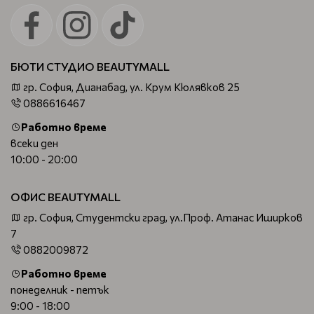
БЮТИ СТУДИО BEAUTYMALL
гр. София, Дианабад, ул. Крум Кюлявков 25
0886616467
Работно време
всеки ден
10:00 - 20:00
ОФИС BEAUTYMALL
гр. София, Студентски град, ул.Проф. Атанас Иширков
7
0882009872
Работно време
понеделник - петък
9:00 - 18:00