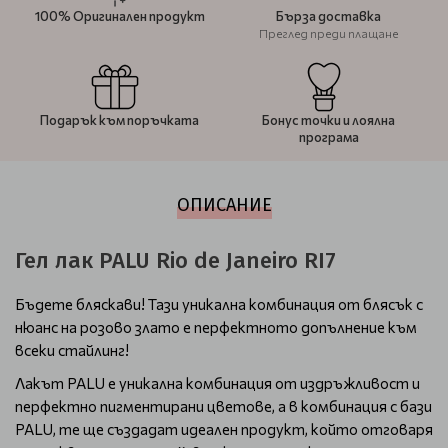
100% Оригинален продукт
Бърза доставка
Преглед преди плащане
Подарък към поръчката
Бонус точки и лоялна
програма
ОПИСАНИЕ
Гел лак PALU Rio de Janeiro RI7
Бъдете бляскави! Тази уникална комбинация от блясък с
нюанс на розово злато е перфектното допълнение към
всеки стайлинг!
Лакът PALU е уникална комбинация от издръжливост и
перфектно пигментирани цветове, а в комбинация с бази
PALU, те ще създадат идеален продукт, който отговаря