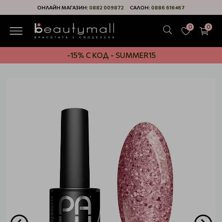
ОНЛАЙН МАГАЗИН:
0882 009872
САЛОН:
0886 616467
0
0
-15% С КОД - SUMMER15