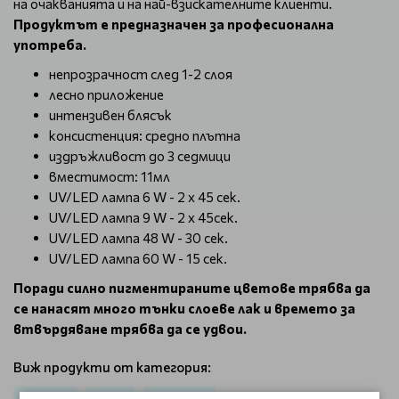
на очакванията и на най-взискателните клиенти.
Продуктът е предназначен за професионална
употреба.
непрозрачност след 1-2 слоя
лесно приложение
интензивен блясък
консистенция: средно плътна
издръжливост до 3 седмици
вместимост: 11мл
UV/LED лампа 6 W - 2 х 45 сек.
UV/LED лампа 9 W - 2 х 45сек.
UV/LED лампа 48 W - 30 сек.
UV/LED лампа 60 W - 15 сек.
Поради силно пигментираните цветове трябва да
се нанасят много тънки слоеве лак и времето за
втвърдяване трябва да се удвои.
Виж продукти от категория: