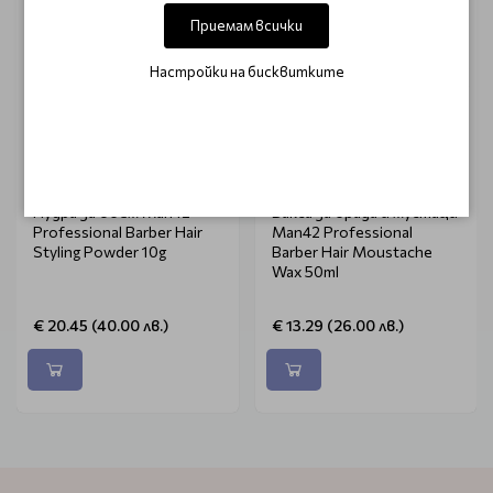
Приемам всички
Настройки на бисквитките
MAN42
MAN42
Пудра за обем Man42
Вакса за брада и мустаци
Professional Barber Hair
Man42 Professional
Styling Powder 10g
Barber Hair Moustache
Wax 50ml
€ 20.45 (40.00 лв.)
€ 13.29 (26.00 лв.)