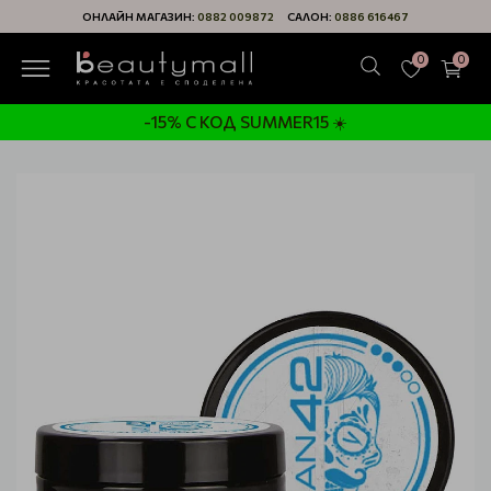
ОНЛАЙН МАГАЗИН:
0882 009872
САЛОН:
0886 616467
0
0
-15% С КОД SUMMER15 ☀️