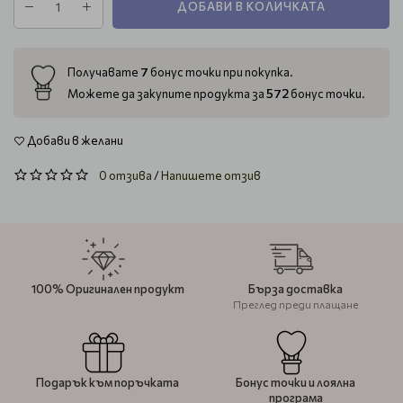
ДОБАВИ В КОЛИЧКАТА
7
Получавате
бонус точки при покупка.
572
Можете да закупите продукта за
бонус точки.
Добави в желани
0 отзива
/
Напишете отзив
100% Оригинален продукт
Бърза доставка
Преглед преди плащане
Подарък към поръчката
Бонус точки и лоялна
програма