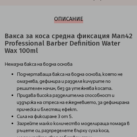
ОПИСАНИЕ
Вакса за коса средна фиксация Man42
Professional Barber Definition Water
Wax 100ml
Немазна вакса на водна основа
Подчертаваща вакса на водна основа, която не
омазнява, дефинира и разделя кичурите по
решителен начин, без да утежнява косата.
Придава висока разделителна способност и
издържа на стреса на ежедневието, за дефинирана
прическа и блестящ ефект.
Сила на фиксиране 3 от 5.
Загрейте малко количество моделираща помада в
ръцете си, разпределете върху суха коса,