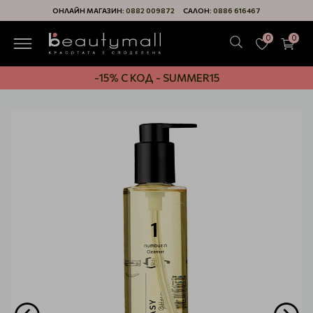
ОНЛАЙН МАГАЗИН:
0882 009872
САЛОН:
0886 616467
0
0
-15% С КОД - SUMMER15