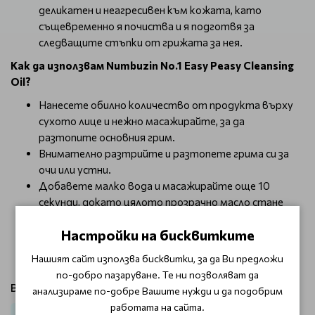
деликатен и неагресивен към кожата, като
същевременно я почиства и я подготвя за
следващите стъпки от грижата за нея.
Как да използвам Numbuzin No.1 Easy Peasy Cleansing
Oil?
Нанесете обилно количество от продукта върху
сухото лице и нежно масажирайте, за да
разтопите основния грим.
Внимателно разтрийте и разтопете грима си за
очи или устни.
Добавете малко вода и масажирайте още 10
секунди, докато цялото прозрачно масло стане
млечно. (*Това е за емулгиране на маслото.).
Настройки на бисквитките
Изплакнете с хладка вода.
Нашият сайт използва бисквитки, за да Ви предложи
по-добро пазаруване. Те ни позволяват да
Виж продукти от категория:
анализираме по-добре Вашите нужди и да подобрим
работата на сайта.
Лице
Почистващи продукти
За суха и чувствителна кожа