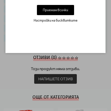
За мазна и акнеична кожа
Корейска козметика
Приемам всички
Корейска козметика за лице
Настройки на бисквитките
Корейски почистващи продукти за лице
Корейско масло за лице
ОТЗИВИ (0)
Този продукт няма отзиви.
НАПИШЕТЕ ОТЗИВ
ОЩЕ ОТ КАТЕГОРИЯТА