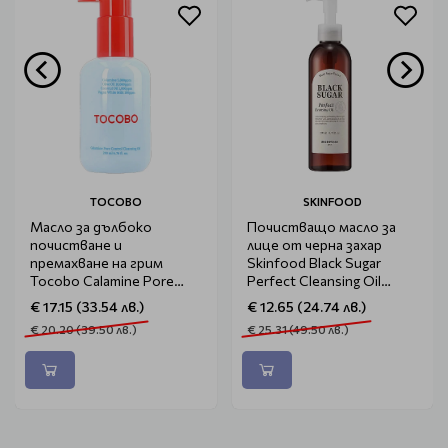
TOCOBO
SKINFOOD
Масло за дълбоко
Почистващо масло за
почистване и
лице от черна захар
премахване на грим
Skinfood Black Sugar
Tocobo Calamine Pore
Perfect Cleansing Oil
Control Cleansing Oil
200ml
€ 17.15 (33.54 лв.)
€ 12.65 (24.74 лв.)
200ml
€ 20.20 (39.50 лв.)
€ 25.31 (49.50 лв.)