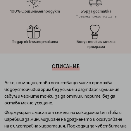
100% Оригинален продукт
Бърза доставка
Преглед преди плащане
Подарък към поръчката
Бонус точки и лоялна
програма
ОПИСАНИЕ
Леко, но мощно, това почистващо масло премахва
водоустойчивия грим без усилие и разтваря излишния
себум и черните точки, за да отпуши порите, без да
оставя мазно усещане.
Формулиран с масла от семена на макадамия ternifolia и
царевица за минимизиране на дразненето и осигуряване
на дълготрайна хидратация. Подходящ за чувствителна