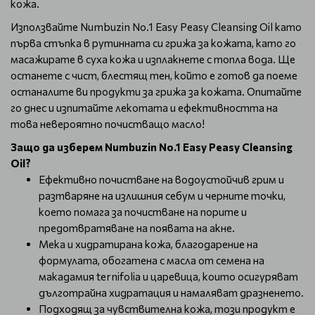
кожа.
Използвайте Numbuzin No.1 Easy Peasy Cleansing Oil като
първа стъпка в рутинната си грижа за кожата, като го
масажирате в суха кожа и изплакнете с топла вода. Ще
останете с чист, блестящ тен, който е готов да поеме
останалите ви продукти за грижа за кожата. Опитайте
го днес и изпитайте лекотата и ефективността на
това невероятно почистващо масло!
Защо да изберем Numbuzin No.1 Easy Peasy Cleansing
Oil?
Ефективно почистване на водоустойчив грим и
разтваряне на излишния себум и черните точки,
което помага за почистване на порите и
предотвратяване на появата на акне.
Мека и хидратирана кожа, благодарение на
формулата, обогатена с масла от семена на
макадамия ternifolia и царевица, които осигуряват
дълготрайна хидратация и намаляват дразненето.
Подходящ за чувствителна кожа, този продукт е