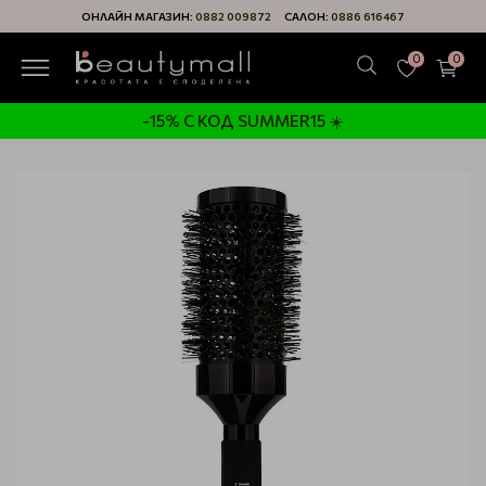
ОНЛАЙН МАГАЗИН:
0882 009872
САЛОН:
0886 616467
0
0
-15% С КОД SUMMER15 ☀️