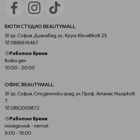
БЮТИ СТУДИО BEAUTYMALL
гр. София, Дианабад, ул. Крум Кюлявков 25
0886616467
Работно време
всеки ден
10:00 - 20:00
ОФИС BEAUTYMALL
гр. София, Студентски град, ул.Проф. Атанас Иширков
7
0882009872
Работно време
понеделник - петък
9:00 - 18:00