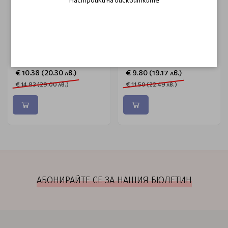
ORIGINAL
SIBEL
Филажна ножица 6'
Четка за сешоар със
силиконова дръжка sibel
25 мм
€ 10.38 (20.30 лв.)
€ 9.80 (19.17 лв.)
€ 14.83 (29.00 лв.)
€ 11.50 (22.49 лв.)
АБОНИРАЙТЕ СЕ ЗА НАШИЯ БЮЛЕТИН