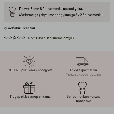
8
Получавате
бонус точки при покупка.
672
Можете да закупите продукта за
бонус точки.
Добави в желани
0 отзива
/
Напишете отзив
100% Оригинален продукт
Бърза доставка
Преглед преди плащане
Подарък към поръчката
Бонус точки и лоялна
програма