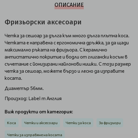
ОПИСАНИЕ
Фризьорски аксесоари
Четка за сешоар за дълга към много дълга плътна коса.
Четката е направена с ергономична дръжка, за да щади
максимално ръката на фризьора. С керамично
антистатично покритие и бодли от глигански косъм в
съчетание с йонизирани найлонови нишки. С този размер
четка за сешоар, можете бързо и лесно да изправите
косата.
Диаметър 56мм.
Произход: Label m Англия
Виж продукти от категория:
Коса
Четки и аксесоари
Четки за коса
За фризьори
Четки за изправяне на косата