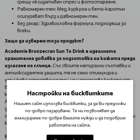
срещу оксидативен стрес и фотостареене.
Равномерен тен: Мед, куркума и бета-каротин
осигуряват бърз и равномерен тен.
Без захар: Здравословна формула, подходяща за
всеки.
Защо да изберем този продукт?
Academie Bronzecran Sun To Drink е идеалната
хранителна добавка за подготовка на кожата преди
излагане на слънце.
Със своите натурални съставки и
антиоксидантна защита, тя не само стимулира и
удължава естествения тен, но и предпазва кожата от
вредните ефекти на слънцето и стареенето. В
Настройки на бисквитките
комбинация с останалите слънцезащитни продукти на
Academie, този продукт гарантира здравословен и
Нашият сайт използва бисквитки, за да Ви предложи
дълготраен тен, без захар и вредни добавки. Изберете
по-добро пазаруване. Те ни позволяват да
го заради ефективността и грижата за вашето здраве и
анализираме по-добре Вашите нужди и да подобрим
красота.
работата на сайта.
Виж продукти от категория: