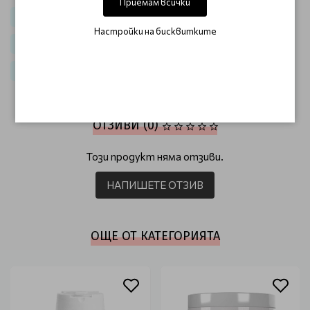
Приемам всички
Слънцезащитни
UV защита Academie Bronzecran
Настройки на бисквитките
Слънцезащитни продукти
Домашна аптека
Хранителни добавки
ОТЗИВИ (0)
Този продукт няма отзиви.
НАПИШЕТЕ ОТЗИВ
ОЩЕ ОТ КАТЕГОРИЯТА