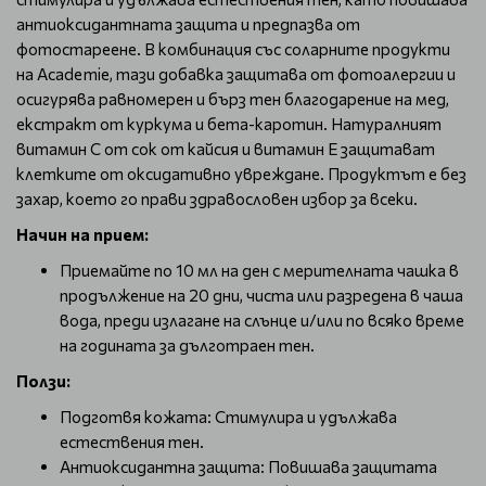
антиоксидантната защита и предпазва от
фотостареене. В комбинация със соларните продукти
на Academie, тази добавка защитава от фотоалергии и
осигурява равномерен и бърз тен благодарение на мед,
екстракт от куркума и бета-каротин. Натуралният
витамин С от сок от кайсия и витамин Е защитават
клетките от оксидативно увреждане. Продуктът е без
захар, което го прави здравословен избор за всеки.
Начин на прием:
Приемайте по 10 мл на ден с мерителната чашка в
продължение на 20 дни, чиста или разредена в чаша
вода, преди излагане на слънце и/или по всяко време
на годината за дълготраен тен.
Ползи:
Подготвя кожата: Стимулира и удължава
естествения тен.
Антиоксидантна защита: Повишава защитата