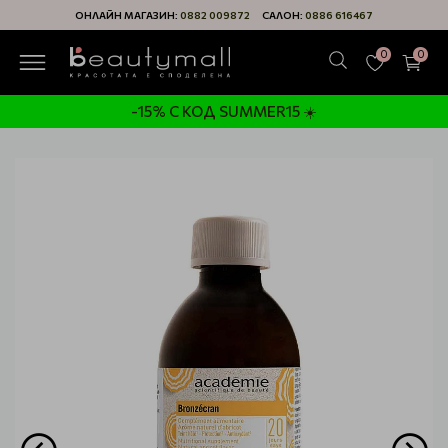
ОНЛАЙН МАГАЗИН:
0882 009872
САЛОН:
0886 616467
0
0
-15% С КОД SUMMER15 ☀️