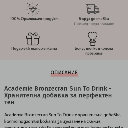
100% Оригинален продукт
Бърза доставка
Преглед преди плащане
Подарък към поръчката
Бонус точки и лоялна
програма
ОПИСАНИЕ
Academie Bronzecran Sun To Drink -
Хранителна добавка за перфектен
тен
Academie Bronzecran Sun To Drink е хранителна добавка,
която подготвя кожата за излагане на слънце,
стимулира и удължава естествения тен, като повишава