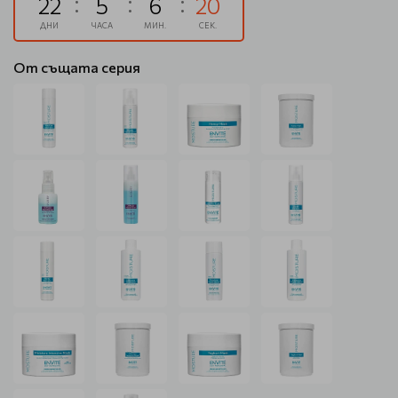
22
5
6
20
ДНИ
ЧАСА
МИН.
СЕК.
От същата серия