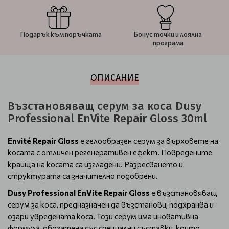
Подарък към поръчката
Бонус точки и лоялна
програма
ОПИСАНИЕ
Възстановяващ серум за коса Dusy
Professional EnVite Repair Gloss 30ml
Envité Repair Gloss
е гелообразен серум за върховете на
косата с отличен регенеративен ефект. Повредените
краища на косата са изгладени. Разресването и
структурата са значително подобрени.
Dusy Professional EnVite Repair Gloss
е възстановяващ
серум за коса, предназначен да възстанови, подхранва и
озари увредената коса. Този серум има иновативна
формула, обогатена със специални съставки, които