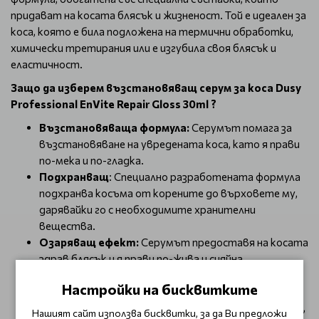
придават на косата блясък и жизненост. Той е идеален за
коса, която е била подложена на термични обработки,
химически третирания или е изгубила своя блясък и
еластичност.
Защо да изберем възстановяващ серум за коса Dusy
Professional EnVite Repair Gloss 30ml ?
Възстановяваща формула:
Серумът помага за
възстановяване на увредената коса, като я прави
по-мека и по-гладка.
Подхранващ
: Специално разработената формула
подхранва косъма от корените до върховете му,
дарявайки го с необходимите хранителни
вещества.
Озаряващ ефект:
Серумът предоставя на косата
здрав блясък и я прави по-жива и сияйна.
Защита от термични обработки:
При редовна
Настройки на бисквитките
употреба, серумът може да предпази косата от
вредното въздействие на високите температури,
Нашият сайт използва бисквитки, за да Ви предложи