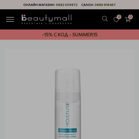
ОНЛАЙН МАГАЗИН:
0882 009872
САЛОН:
0886 616467
0
0
-15% С КОД - SUMMER15