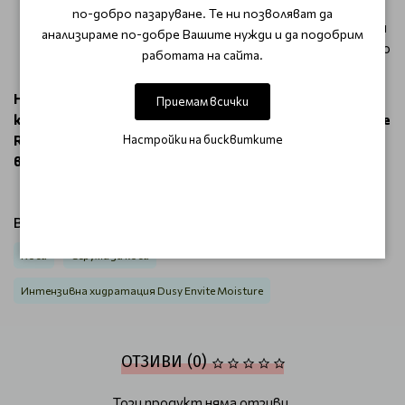
причинявани от сешоари и преси за коса.
по-добро пазаруване. Те ни позволяват да
Серумът може да се използва както на суха, така и
анализираме по-добре Вашите нужди и да подобрим
на влажна коса. Просто нанесете няколко капки и го
работата на сайта.
разнесете равномерно по косата.
Не се колебайте - направете живота на вашата
Приемам всички
коса по-добър днес! Вземете Dusy Professional EnVite
Repair Gloss и се насладете на красива и здрава коса
Настройки на бисквитките
всеки ден !
Виж продукти от категория:
Коса
Серуми за коса
Интензивна хидратация Dusy Envite Moisture
ОТЗИВИ (0)
Този продукт няма отзиви.