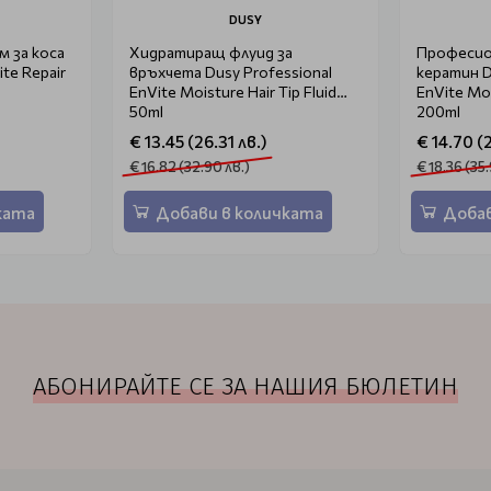
DUSY
 за коса
Хидратиращ флуид за
Професио
ite Repair
връхчета Dusy Professional
кератин D
EnVite Moisture Hair Tip Fluid
EnVite Moi
50ml
200ml
€ 13.45 (26.31 лв.)
€ 14.70 (
€ 16.82 (32.90 лв.)
€ 18.36 (35.
ката
Добави в количката
Добав
АБОНИРАЙТЕ СЕ ЗА НАШИЯ БЮЛЕТИН