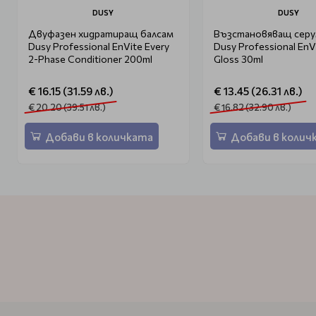
DUSY
DUSY
Двуфазен хидратиращ балсам
Възстановяващ серум
Dusy Professional EnVite Every
Dusy Professional EnV
2-Phase Conditioner 200ml
Gloss 30ml
€ 16.15 (31.59 лв.)
€ 13.45 (26.31 лв.)
€ 20.20 (39.51 лв.)
€ 16.82 (32.90 лв.)
Добави в количката
Добави в колич