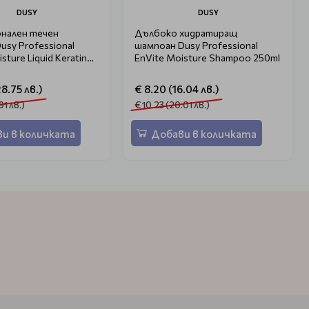
DUSY
DUSY
нален течен
Дълбоко хидратиращ
usy Professional
шампоан Dusy Professional
sture Liquid Keratin
EnVite Moisture Shampoo 250ml
28.75 лв.)
€ 8.20 (16.04 лв.)
91 лв.)
€ 10.23 (20.01 лв.)
и в количката
Добави в количката