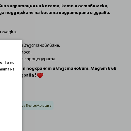
вна хидратация на косата, като я оставя мека,
за поддържане на косата хидратирана и здрава.
 гладка.
идратация и възстановяване.
дисаната коса.
да повторете процедурата.
. Те ни
ито искат да я подхранят и възстановят. Медът във
тата на
мека и здрава !
ратация Dusy Envite Moisture