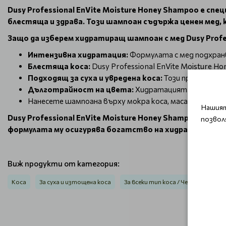
Dusy Professional EnVite Moisture Honey Shampoo е с
блестяща и здрава. Този шампоан съдържа ценен мед, 
Защо да изберем хидратиращ шампоан с мед Dusy Profes
Интензивна хидратация:
Формулата с мед подхранв
Блестяща коса:
Dusy Professional EnVite Moisture H
Подходящ за суха и увредена коса:
Този продукт е и
Дълготрайност на цвета:
Хидратацията, предоста
Нанесете шампоана върху мокра коса, масажирайте н
Нашият
Dusy Professional EnVite Moisture Honey Shampoo е пе
позвол
формулата му осигурява богатство на хидратация и х
Виж продукти от категория:
Коса
За суха и изтощена коса
За всеки тип коса / Честа употре