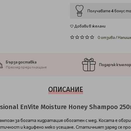
4
Получавате
бонус то
Добави в желани
0 отзива
/
Напиш
Бърза доставка
Подарък към по
Преглед преди плащане
ОПИСАНИЕ
ional EnVite Moisture Honey Shampoo 250
поан за богата хидратация обогатен с мед. Косата е обгриже
тичност и кадифено меко усещане. Статичният заряд се пр