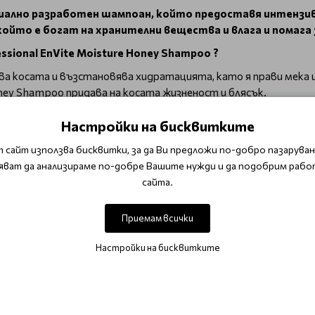
пециално разработен шампоан, който предоставя интензи
който е богат на хранителни вещества и влага и помага 
sional EnVite Moisture Honey Shampoo ?
а косата и възстановява хидратацията, като я прави мека и
oney Shampoo придава на косата жизненост и блясък.
деален за хора с суха и увредена коса, търсещи интензивна х
Настройки на бисквитките
вена от меда, помага да се запази интензивният цвят на боя
ежно и след това изплакнете обилно с топла вода. При нуж
 сайт използва бисквитки, за да Ви предложи по-добро пазаруване
рфектният избор за хора със суха или увредена коса, ко
яват да анализираме по-добре Вашите нужди и да подобрим рабо
ранителни вещества, което прави косата изключително 
сайта.
Приемам всички
Настройки на бисквитките
ба
За възстановяване и подхранване
Шампоани
Интензивна хид
ОТЗИВИ (0)