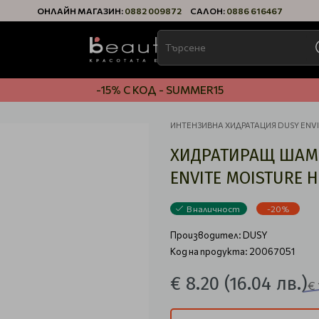
ОНЛАЙН МАГАЗИН:
0882 009872
САЛОН:
0886 616467
-15% С КОД - SUMMER15
ИНТЕНЗИВНА ХИДРАТАЦИЯ DUSY ENVI
ХИДРАТИРАЩ ШАМП
ENVITE MOISTURE 
В наличност
-20%
Производител:
DUSY
Код на продукта: 20067051
€ 8.20
(16.04 лв.)
€ 