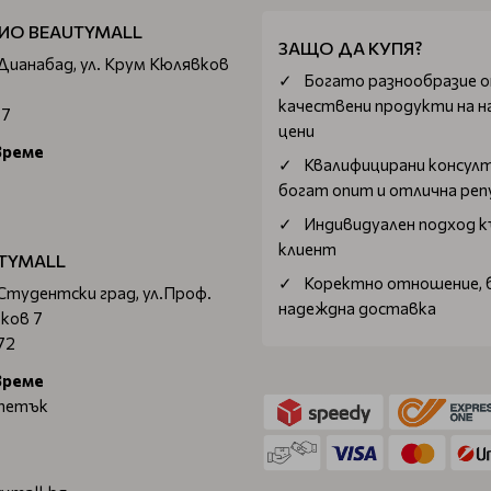
ИО BEAUTYMALL
ЗАЩО ДА КУПЯ?
 Дианабад, ул. Крум Кюлявков
Богатo разнообразие 
качествени продукти на н
67
цени
време
Квалифицирани консул
богат опит и отлична ре
Индивидуален подход к
клиент
TYMALL
Коректно отношение, 
 Студентски град, ул.Проф.
надеждна доставка
ков 7
72
време
 петък