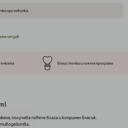
чки при покупка.
ете отзив
ръчката
Бонус точки и лоялна програма
ml
на, получава повече влага и копринен блясък.
отиводейства.