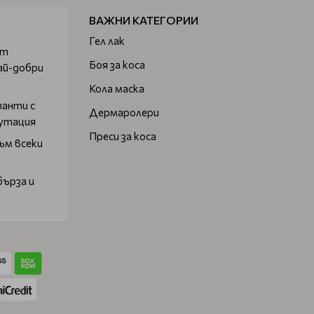
ВАЖНИ КАТЕГОРИИ
Гел лак
от
Боя за коса
ай-добри
Кола маска
танти с
Дермаролери
путация
Преси за коса
ъм всеки
бърза и