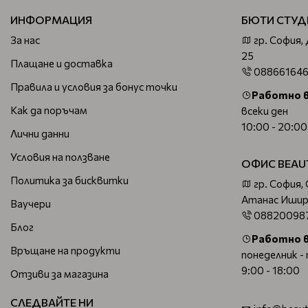
ИНФОРМАЦИЯ
БЮТИ СТУД
За нас
гр. София,
25
Плащане и доставка
08866164
Правила и условия за бонус точки
Работно 
Как да поръчам
всеки ден
10:00 - 20:00
Лични данни
Условия на ползване
ОФИС BEAU
Политика за бисквитки
гр. София,
Атанас Ишир
Ваучери
08820098
Блог
Работно 
Връщане на продукти
понеделник -
9:00 - 18:00
Отзиви за магазина
СЛЕДВАЙТЕ НИ