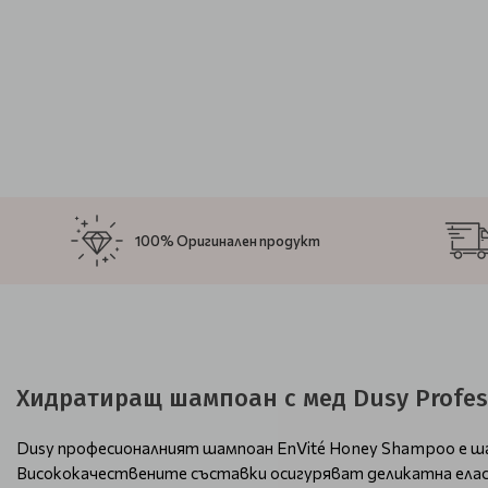
100% Оригинален продукт
Хидратиращ шампоан с мед Dusy Profess
Dusy професионалният шампоан EnVité Honey Shampoo е шам
Висококачествените съставки осигуряват деликатна елас