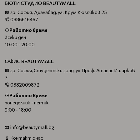
БЮТИ СТУДИО BEAUTYMALL
гр. София, Дианабад, ул. Крум Кюлявков 25
0886616467
Работно време
всеки ден
10:00 - 20:00
ОФИС BEAUTYMALL
гр. София, Студентски град, ул.Проф. Атанас Иширков
7
0882009872
Работно време
понеделник - петък
9:00 - 18:00
info@beautymall.bg
Контакт с нас