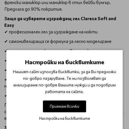
френски маникюр или маникюр в стил бейби бумър.
Предлага до 90% покритие.
Защо да изберете изграждащ гел Claresa Soft and
Easy
✔ професионален гел за изграждане на нокти
✔ самонивелираща се формула за лесно моделиране
✔ отлична адхезия към естествения нокът
✔ висока устойчивост и здравина
Настройки на бисквитките
✔ естествен, елегантен цвят
Нашият сайт използва бисквитки, за да Ви предложи
по-добро пазаруване. Те ни позволяват да
✔ подходящ за изграждане, удължаване и укрепване на
анализираме по-добре Вашите нужди и да подобрим
ноктите
работата на сайта.
✔ съвместим с UV и LED лампи
Гелът позволява създаването на стабилна и красива
Приемам всички
структура на нокътя, като същевременно запазва лек и
естествен вид на маникюра.
Настройки на бисквитките
За какво е подходящ Claresa Soft and Easy Dusty