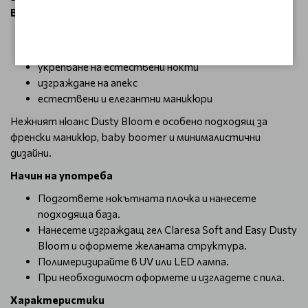
Bloom е отличен избор за:
изграждане на нокти върху шаблон
удължаване на нокти
укрепване на естествени нокти
изграждане на апекс
естествени и елегантни маникюри
Нежният нюанс Dusty Bloom е особено подходящ за
френски маникюр, baby boomer и минималистични
дизайни.
Начин на употреба
Подгответе нокътната плочка и нанесете
подходяща база.
Нанесете изграждащ гел Claresa Soft and Easy Dusty
Bloom и оформете желаната структура.
Полимеризирайте в UV или LED лампа.
При необходимост оформете и изгладете с пила.
Характеристики