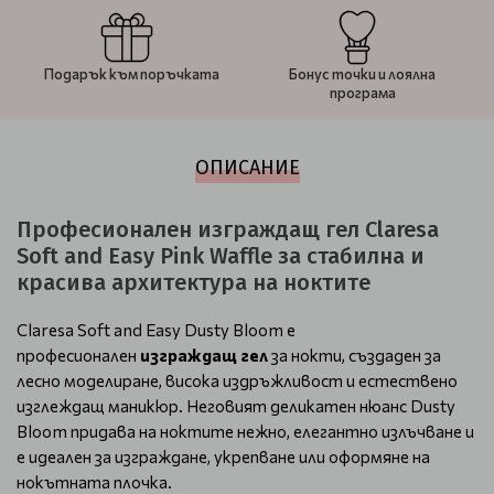
Подарък към поръчката
Бонус точки и лоялна
програма
ОПИСАНИЕ
Професионален изграждащ гел Claresa
Soft and Easy Pink Waffle за стабилна и
красива архитектура на ноктите
Claresa Soft and Easy Dusty Bloom е
професионален
изграждащ гел
за нокти, създаден за
лесно моделиране, висока издръжливост и естествено
изглеждащ маникюр. Неговият деликатен нюанс Dusty
Bloom придава на ноктите нежно, елегантно излъчване и
е идеален за изграждане, укрепване или оформяне на
нокътната плочка.