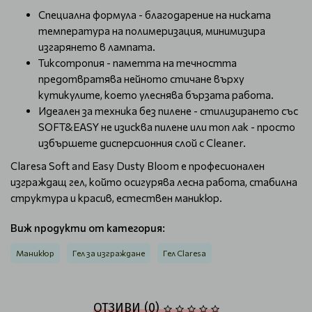
Специална формула - благодарение на ниската
температура на полимеризация, минимизира
изгарянето в лампата.
Тиксотропия - паметта на течността
предотвратява нейното стичане върху
кутикулите, което улеснява бързата работа.
Идеален за техника без пилене - стилизирането със
SOFT&EASY не изисква пилене или топ лак - просто
избършете дисперсионния слой с Cleaner.
Claresa Soft and Easy Dusty Bloom е професионален
изграждащ гел, който осигурява лесна работа, стабилна
структура и красив, естествен маникюр.
Виж продукти от категория:
Маникюр
Гел за изграждане
Гел Claresa
ОТЗИВИ (0)