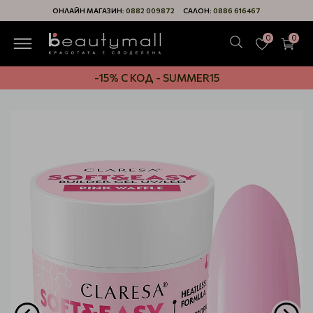
ОНЛАЙН МАГАЗИН:
0882 009872
САЛОН:
0886 616467
0
0
-15% С КОД - SUMMER15