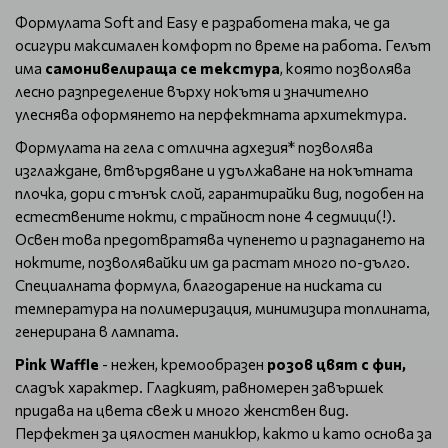
Формулата Soft and Easy е разработена така, че да
осигури максимален комфорт по време на работа. Гелът
има
самонивелираща се текстура
, която позволява
лесно разпределение върху нокътя и значително
улеснява оформянето на перфектната архитектура.
Формулата на гела с отлична адхезия* позволява
изглаждане, втвърдяване и удължаване на нокътната
плочка, дори с тънък слой, гарантирайки вид, подобен на
естествените нокти, с трайност поне 4 седмици(!).
Освен това предотвратява чупенето и разпадането на
ноктите, позволявайки им да растат много по-дълго.
Специалната формула, благодарение на ниската си
температура на полимеризация, минимизира топлината,
генерирана в лампата.
Pink Waffle
- нежен, кремообразен
розов цвят с фин,
сладък характер. Гладкият, равномерен завършек
придава на цвета свеж и много женствен вид.
Перфектен за цялостен маникюр, както и като основа за