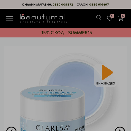
ОНЛАЙН МАГАЗИН:
0882 009872
САЛОН:
0886 616467
0
0
-15% С КОД - SUMMER15