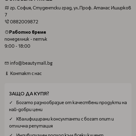
гр. София, Студентски град, ул.Проф. Атанас Иширков
7
0882009872
Работно време
понеделник - петък
9:00 - 18:00
info@beautymall.bg
Контакт с нас
ЗАЩО ДА КУПЯ?
Богатo разнообразие от качествени продукти на
най-добри цени
Квалифицирани консултанти с богат опит и
отлична репутация
Индивидуален подход към всеки клиент