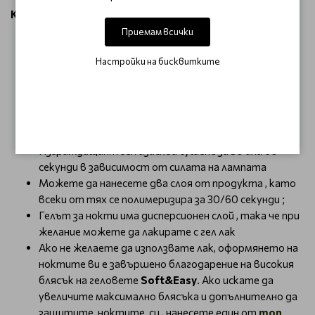
Как да използвам?
Приемам всички
Внимателно отстранете кожичките;
Оформете ноктите и ги обезмаслете с
Cleaner
Настройки на бисквитките
Въпреки това, ако искате да увеличите
максимално сцеплението на гела към ноктите,
можете да използвате основа
Base Claresa
Ако искате да удължите ноктите сложете
формите и нанесте отгоре с четка за гел
Изграждащият гел изисква сушене за 30 или 60
секунди в зависимост от силата на лампата
Можете да нанесете два слоя от продукта , като
всеки от тях се полимеризира за 30/60 секунди ;
Гелът за нокти има дисперсионен слой , така че при
желание можете да лакирате с гел лак
Ако не желаете да използвате лак, оформянето на
ноктите ви е завършено благодарение на високия
блясък на геловете
Soft&Easy
. Ако искате да
увеличите максимално блясъка и допълнително да
защитите ноктите си , нанесете един от
топ