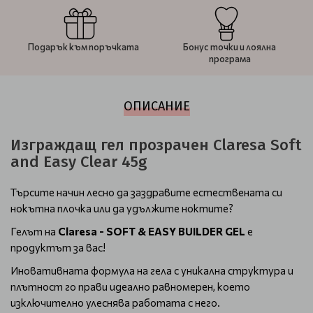
Подарък към поръчката
Бонус точки и лоялна
програма
ОПИСАНИЕ
Изграждащ гел прозрачен Claresa Soft
and Easy Clear 45g
Търсите начин лесно да заздравите естествената си
нокътна плочка или да удължите ноктите?
Гелът на
Claresa - SOFT & EASY BUILDER GEL
е
продуктът за вас!
Иновативната формула на гела с уникална структура и
плътност го прави идеално равномерен, което
изключително улеснява работата с него.