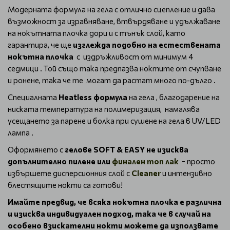
Модерната формула на гела с отлично сцепление и дава
възможност за изравняване, втвърдяване и удължаване
на нокътната плочка дори и с тънък слой, като
гарантира, че ще
изглежда подобно на естествената
нокътна плочка
с издръжливост от минимум 4
седмици . Той също така предпазва ноктите от счупване
и ронене, така че те могат да растат много по-дълго .
Специалната
Heatless формула
на гела , благодарение на
ниската температура на полимеризация, намалява
усещането за парене и болка при сушене на гела в UV/LED
лампа .
Оформянето с
гелове SOFT & EASY не изисква
допълнително пилене или
финален топ лак
-
просто
избършете дисперсионния слой с
Cleaner
и интензивно
блестящите нокти са готови!
Имайте предвид, че всяка нокътна плочка е различна
и изисква индивидуален подход, така че в случай на
особено взискателни нокти можете да използвате