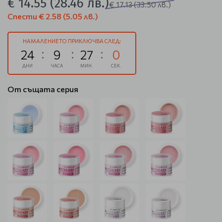
€ 14.55
(28.46 лв.)
€ 17.13
(33.50 лв.)
Спести
€ 2.58
(5.05 лв.)
НАМАЛЕНИЕТО ПРИКЛЮЧВА СЛЕД:
24
9
26
59
ДНИ
ЧАСА
МИН.
СЕК.
От същата серия