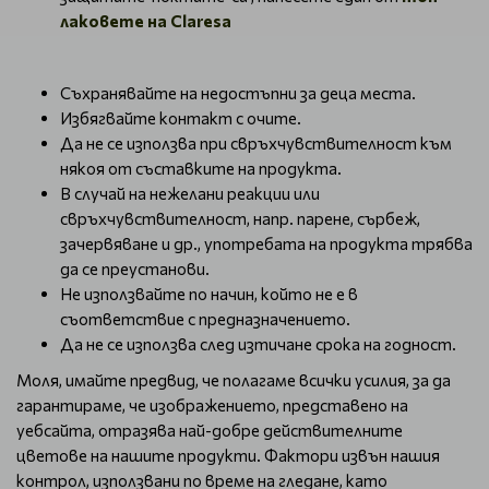
лаковете на Claresa
Съхранявайте на недостъпни за деца места.
Избягвайте контакт с очите.
Да не се използва при свръхчувствителност към
някоя от съставките на продукта.
В случай на нежелани реакции или
свръхчувствителност, напр. парене, сърбеж,
зачервяване и др., употребата на продукта трябва
да се преустанови.
Не използвайте по начин, който не е в
съответствие с предназначението.
Да не се използва след изтичане срока на годност.
Моля, имайте предвид, че полагаме всички усилия, за да
гарантираме, че изображението, представено на
уебсайта, отразява най-добре действителните
цветове на нашите продукти. Фактори извън нашия
контрол, използвани по време на гледане, като