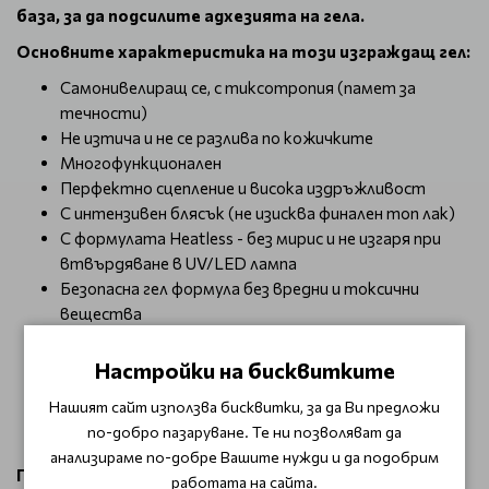
база, за да подсилите адхезията на гела.
Основните характеристика на този изграждащ гел:
Самонивелиращ се, с тиксотропия (памет за
течности)
Не изтича и не се разлива по кожичките
Многофункционален
Перфектно сцепление и висока издръжливост
С интензивен блясък (не изисква финален топ лак)
С формулата Heatless - без мирис и не изгаря при
втвърдяване в UV/LED лампа
Безопасна гел формула без вредни и токсични
вещества
Веган и без жестокост – не е тестван върху
животни
Настройки на бисквитките
оставя лепкав дисперсионен слой
Нашият сайт използва бисквитки, за да Ви предложи
Полимеризация 30/60 секунди - в зависимост от
по-добро пазаруване. Те ни позволяват да
силата на лампата
анализираме по-добре Вашите нужди и да подобрим
Продукт, предназначен за професионална употреба
работата на сайта.