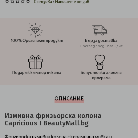
0 отзива
/
Напишете отзив
100% Оригинален продукт
Бърза доставка
Преглед преди плащане
Подарък към поръчката
Бонус точки и лоялна
програма
ОПИСАНИЕ
Измивна фризьорска колона
Capricious І BeautyMall.bg
Фризьорска измивна колона с керамична мивка и