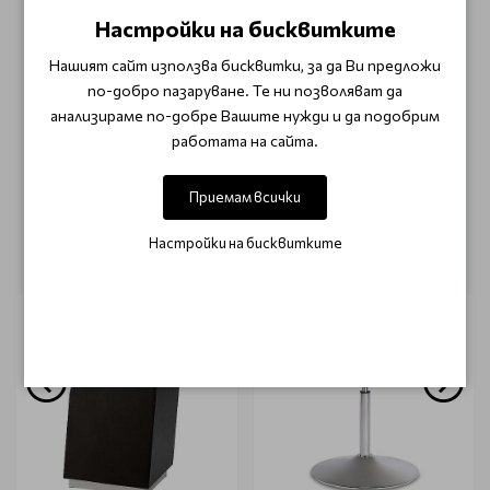
Настройки на бисквитките
Нашият сайт използва бисквитки, за да Ви предложи
ОТЗИВИ (0)
по-добро пазаруване. Те ни позволяват да
анализираме по-добре Вашите нужди и да подобрим
Този продукт няма отзиви.
работата на сайта.
НАПИШЕТЕ ОТЗИВ
Приемам всички
ОЩЕ ОТ КАТЕГОРИЯТА
Настройки на бисквитките