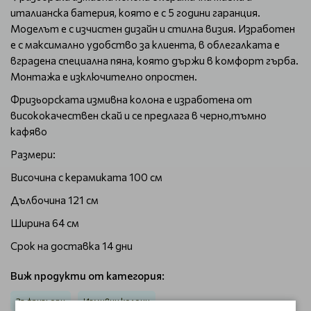
италианска батерия, която е с 5 години гаранция.
Моделът е с изчистен дизайн и стилна визия. Изработен
е с максимално удобство за клиента, в облегалката е
вградена специална пяна, която държи в комфорт гърба.
Монтажа е изключително опростен.
Фризьорската измивна колона е изработена от
висококачествен скай и се предлага в черно,тъмно
кафяво
Размери:
Височина с керамиката 100 см
Дълбочина 121 см
Ширина 64 см
Срок на доставка 14 дни
Виж продукти от категория:
За фризьори
Измивни колони