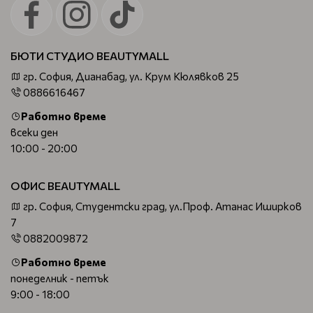
БЮТИ СТУДИО BEAUTYMALL
гр. София, Дианабад, ул. Крум Кюлявков 25
0886616467
Работно време
всеки ден
10:00 - 20:00
ОФИС BEAUTYMALL
гр. София, Студентски град, ул.Проф. Атанас Иширков
7
0882009872
Работно време
понеделник - петък
9:00 - 18:00