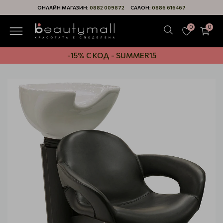
ОНЛАЙН МАГАЗИН:
0882 009872
САЛОН:
0886 616467
0
0
-15% С КОД - SUMMER15