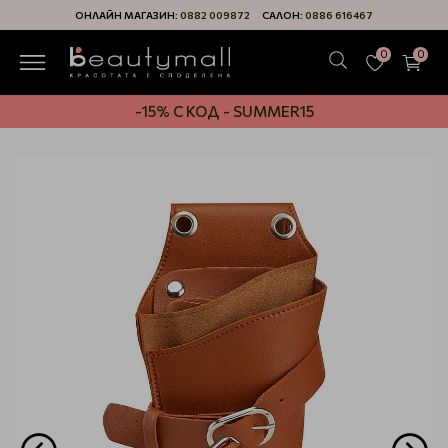
ОНЛАЙН МАГАЗИН:
0882 009872
САЛОН:
0886 616467
0
0
-15% С КОД - SUMMER15