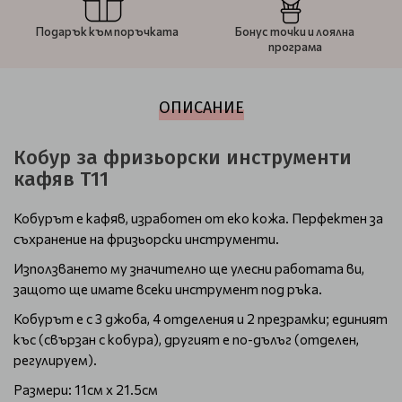
Подарък към поръчката
Бонус точки и лоялна
програма
ОПИСАНИЕ
Кобур за фризьорски инструменти
кафяв Т11
Кобурът е кафяв, изработен от еко кожа. Перфектен за
съхранение на фризьорски инструменти.
Използването му значително ще улесни работата ви,
защото ще имате всеки инструмент под ръка.
Кобурът е с 3 джоба, 4 отделения и 2 презрамки; единият
къс (свързан с кобура), другият е по-дълъг (отделен,
регулируем).
Размери: 11см х 21.5см