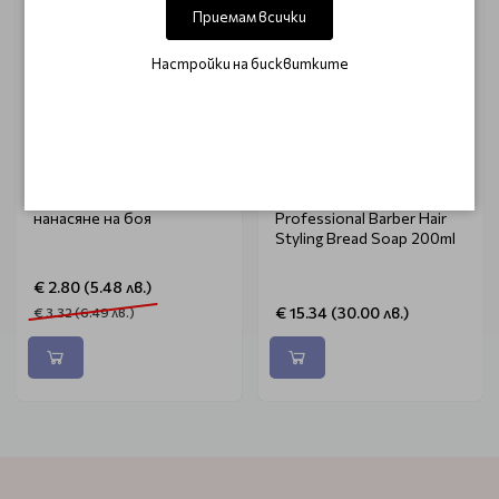
Приемам всички
Настройки на бисквитките
SIBEL
MAN42
Бутилка с гребен за
Сапун за брада Man42
нанасяне на боя
Professional Barber Hair
Styling Bread Soap 200ml
€ 2.80 (5.48 лв.)
€ 15.34 (30.00 лв.)
€ 3.32 (6.49 лв.)