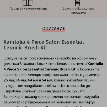
Подарък към поръчката
Бонус точки и лоялна
програма
ОПИСАНИЕ
Xanitalia 4 Piece Salon Essential
Ceramic Brush Kit
Осигурете си професионално качество на оформяне у
дома или в салона с комплекта керамични четки
Xanitalia
4 Piece Salon Essential Ceramic Brush Kit.
В комплекта
ще откриете четири професионални четки с диаметър
25 мм, 34 мм, 44 мм и 54 мм,
които покриват всички
нужди – от придаване на обем на къси прически до
изправяне и стилизиране на дълга коса. Кухият,
вентилиран цилиндър с керамично покритие осигурява
равномерно разпределение на топлината и по-бързо