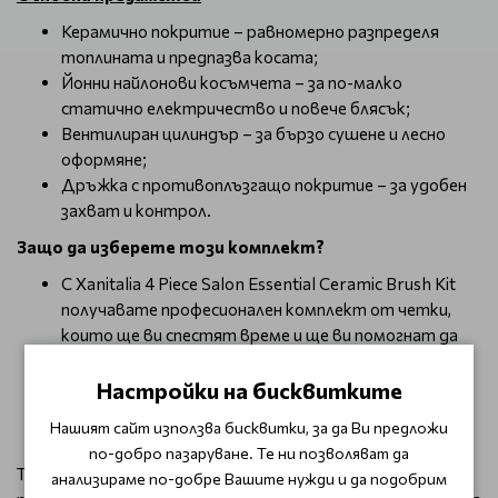
Керамично покритие – равномерно разпределя
топлината и предпазва косата;
Йонни найлонови косъмчета – за по-малко
статично електричество и повече блясък;
Вентилиран цилиндър – за бързо сушене и лесно
оформяне;
Дръжка с противоплъзгащо покритие – за удобен
захват и контрол.
Защо да изберете този комплект?
С Xanitalia 4 Piece Salon Essential Ceramic Brush Kit
получавате професионален комплект от четки,
които ще ви спестят време и ще ви помогнат да
създадете идеалната прическа с минимални усилия.
Те са подходящи за използване със сешоар и за
Настройки на бисквитките
всякакви техники на оформяне, като оставят
Нашият сайт използва бисквитки, за да Ви предложи
косата гладка, мека и блестяща.
по-добро пазаруване. Те ни позволяват да
Този комплект четки е незаменим инструмент за
анализираме по-добре Вашите нужди и да подобрим