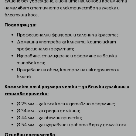
сушене без увреждане, а йонните найлонови косъмчета
намаляват статичното електричество за гладка и
блестяща коса.
Подходящ за:
Професионални фризьори и салони за красота;
Домашна употреба за клиенти, които искат
професионален резултат;
Изправяне, стилизиране и оформяне на всички
типове коса;
Придаване на обем, контрол на накъдрянето и
блясък.
Комплект от 4 размера четки – за всички дължини и
стилове прически:
Ø 25 мм – за къса коса и детайлно оформяне;
Ø 34 мм – за средна дължина;
Ø 44 мм – за обемни прически;
Ø 54 мм – за изправяне и работа върху дълга коса.
Основни предимства