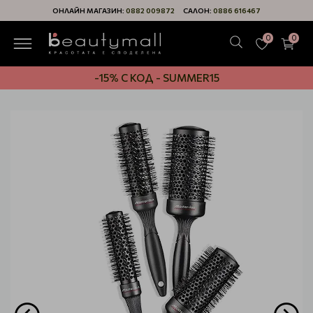
ОНЛАЙН МАГАЗИН:
0882 009872
САЛОН:
0886 616467
0
0
-15% С КОД - SUMMER15