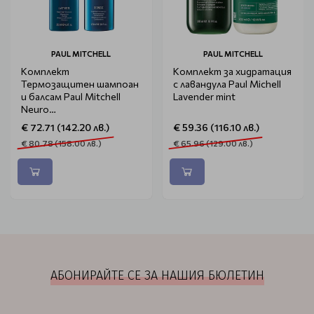
PAUL MITCHELL
PAUL MITCHELL
Комплект
Комплект за хидратация
Термозащитен шампоан
с лавандула Paul Michell
и балсам Paul Mitchell
Lavender mint
Neuro
Shampoo+Conditioner
€ 72.71 (142.20 лв.)
€ 59.36 (116.10 лв.)
272мл.
€ 80.78 (158.00 лв.)
€ 65.96 (129.00 лв.)
АБОНИРАЙТЕ СЕ ЗА НАШИЯ БЮЛЕТИН