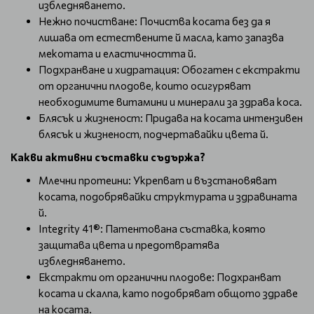
избледняването.
Нежно почистване: Почиства косата без да я
лишава от естествените й масла, като запазва
мекотата и еластичността й.
Подхранване и хидратация: Обогатен с екстракти
от органични плодове, които осигуряват
необходимите витамини и минерали за здрава коса.
Блясък и жизненост: Придава на косата интензивен
блясък и жизненост, подчертавайки цвета й.
Какви активни съставки съдържа?
Млечни протеини: Укрепват и възстановяват
косата, подобрявайки структурата и здравината
й.
Integrity 41®: Патентована съставка, която
защитава цвета и предотвратява
избледняването.
Екстракти от органични плодове: Подхранват
косата и скалпа, като подобряват общото здраве
на косата.