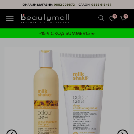
ОНЛАЙН МАГАЗИН:
0882 009872
САЛОН:
0886 616467
0
0
-15% С КОД SUMMER15 ☀️