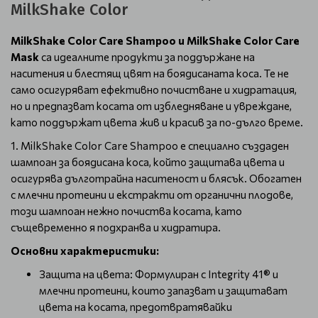
MilkShake Color
MilkShake Color Care Shampoo и MilkShake Color Care
Mask
са идеалните продукти за поддържане на
наситения и блестящ цвят на боядисаната коса. Те не
само осигуряват ефективно почистване и хидратация,
но и предпазват косата от избледняване и увреждане,
като поддържат цвета жив и красив за по-дълго време.
1. MilkShake Color Care Shampoo е специално създаден
шампоан за боядисана коса, който защитава цвета и
осигурява дълготрайна наситеност и блясък. Обогатен
с млечни протеини и екстракти от органични плодове,
този шампоан нежно почиства косата, като
същевременно я подхранва и хидратира.
Основни характеристики:
Защита на цвета: Формулиран с Integrity 41® и
млечни протеини, които запазват и защитават
цвета на косата, предотвратявайки