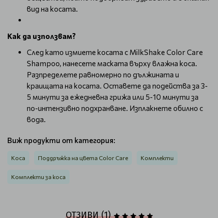
вид на косата.
Как да използвам?
След като измиете косата с MilkShake Color Care
Shampoo, нанесете маската върху влажна коса.
Разпределете равномерно по дължината и
краищата на косата. Оставете да подейства за 3-
5 минути за ежедневна грижа или 5-10 минути за
по-интензивно подхранване. Изплакнете обилно с
вода.
Виж продукти от категория:
Коса
Поддръжка на цвета Color Care
Комплекти
Комплекти за коса
ОТЗИВИ (1)