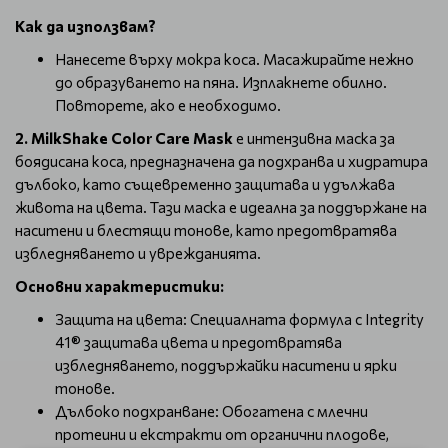
Как да използвам?
Нанесете върху мокра коса. Масажирайте нежно
до образуването на пяна. Изплакнете обилно.
Повторете, ако е необходимо.
2. MilkShake Color Care Mask
е интензивна маска за
боядисана коса, предназначена да подхранва и хидратира
дълбоко, като същевременно защитава и удължава
живота на цвета. Тази маска е идеална за поддържане на
наситени и блестящи тонове, като предотвратява
избледняването и уврежданията.
Основни характеристики:
Защита на цвета: Специалната формула с Integrity
41® защитава цвета и предотвратява
избледняването, поддържайки наситени и ярки
тонове.
Дълбоко подхранване: Обогатена с млечни
протеини и екстракти от органични плодове,