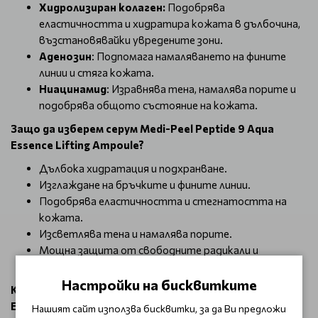
Хидролизиран колаген:
Подобрява
еластичността и хидратира кожата в дълбочина,
възстановявайки увредените зони.
Аденозин
: Подпомага намаляването на фините
линии и стяга кожата.
Ниацинамид
: Изравнява тена, намалява порите и
подобрява общото състояние на кожата.
Защо да изберем серум
Medi-Peel Peptide 9 Aqua
Essence Lifting Ampoule?
Дълбока хидратация и подхранване.
Изглаждане на бръчките и фините линии.
Подобрява еластичността и стегнатостта на
кожата.
Изсветлява тена и намалява порите.
Мощна защита от свободните радикали и
замърсяванията на околната среда.
Настройки на бисквитките
Как да използвам серум
Medi-Peel Peptide 9 Aqua
Essence Lifting Ampoule?
Нашият сайт използва бисквитки, за да Ви предложи