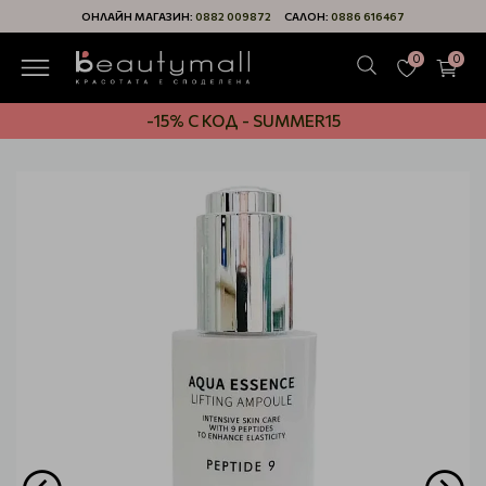
ОНЛАЙН МАГАЗИН:
0882 009872
САЛОН:
0886 616467
0
0
-15% С КОД - SUMMER15