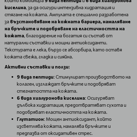
който комбинира
9 вида пептиди
и
6 вида хиалуронова
киселина
, за да осигури интензивна хидратация и
стягане на кожата. Ампулата е специално разработена
за
възстановяване на кожната бариера, намаляване
на бръчките и подобряване на еластичността на
кожата
, благодарение на богатия си състав от
натурални съставки и мощни антиоксиданти.
Текстурата е лека, бързо се абсорбира, като оставя
кожата свежа, гладка и сияйна.
Активни съставки и ползи:
9 вида пептиди
: Стимулират производството на
колаген, изглаждат бръчките и подобряват
стегнатостта на кожата.
6 вида хиалуронова киселина
: Осигуряват
дълбока хидратация, предотвратяват сухота и
подобряват еластичността на кожата.
Глутатион
: Мощен антиоксидант, който
изсветлява кожата, намалява бръчките и
предпазва от оксидативен стрес.