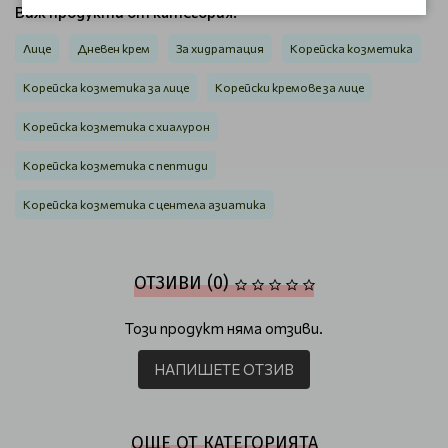
Виж продукти от категория:
Лице
Дневен крем
За хидратация
Корейска козметика
Корейска козметика за лице
Корейски кремове за лице
Корейска козметика с хиалурон
Корейска козметика с пептиди
Корейска козметика с центела азиатика
ОТЗИВИ (0)
Този продукт няма отзиви.
НАПИШЕТЕ ОТЗИВ
ОЩЕ ОТ КАТЕГОРИЯТА