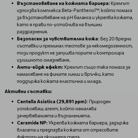
Възстановяване на кожната бариера:
Кремът
използва комплекса Beta-Panthenol™, който помага
за възстановяване на pH баланса и укрепва кожата,
като я прави по-устойчива на външни
раздразнения.
Безопасен за чувствителна кожа
: Без 20 вредни
съставки и преминал тестове за некомедогенност,
този продукт не запушва порите и контролира
излишното омазняване.
Анти-ейдж ефект:
Кремът също така помага за
намаляване на фините линии и бръчки, като
поддържа кожата еластична и млада.
Активни съставки:
Centella Asiatica (29,891 ppm)
: Природен
успокояващ агент, който намалява
зачервяванията и възпаленията.
Ceramide NP:
Укрепва кожната бариера, задържа
влагата и предпазва кожата от стресовите
фактори на околната среда.