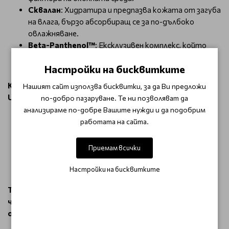
Сквалан
: Хидратира и предпазва кожата от загуба
на влага, бързо абсорбиращ се за по-дълбоко
овлажняване.
Beta-Panthenol™
: Ексклузивен комплекс, който
възстановява и балансира pH на кожата,
Настройки на бисквитките
подобрявайки нейната здравина и устойчивост.
Как да използвам
Purito Wonder Releaf Centella Cream
Нашият сайт използва бисквитки, за да Ви предложи
Unscented?
по-добро пазаруване. Те ни позволяват да
анализираме по-добре Вашите нужди и да подобрим
Нанесете малко количество от Purito Wonder
работата на сайта.
Releaf Centella Cream Unscented Mini върху чисто
лице.
Приемам всички
Масажирайте внимателно, като започнете от
центъра на лицето и разнесете към краищата.
Настройки на бисквитките
Използвайте ежедневно за оптимални резултати.
Този крем е идеален за ежедневна грижа за
чувствителна и склонна към зачервяване кожа,
осигурявайки дълготрайна хидратация и комфорт.