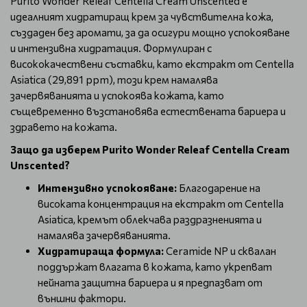
Purito Wonder Releaf Centella Cream Unscented е
идеалният хидратиращ крем за чувствителна кожа,
създаден без аромати, за да осигури мощно успокояване
и интензивна хидратация. Формулиран с
висококачествени съставки, като екстракт от Centella
Asiatica (29,891 ppm), този крем намалява
зачервяванията и успокоява кожата, като
същевременно възстановява естествената бариера и
здравето на кожата.
Защо да изберем Purito Wonder Releaf Centella Cream
Unscented?
Интензивно успокояване:
Благодарение на
високата концентрация на екстракт от Centella
Asiatica, кремът облекчава раздразненията и
намалява зачервяванията.
Хидратираща формула:
Ceramide NP и сквалан
поддържат влагата в кожата, като укрепват
нейната защитна бариера и я предпазват от
външни фактори.