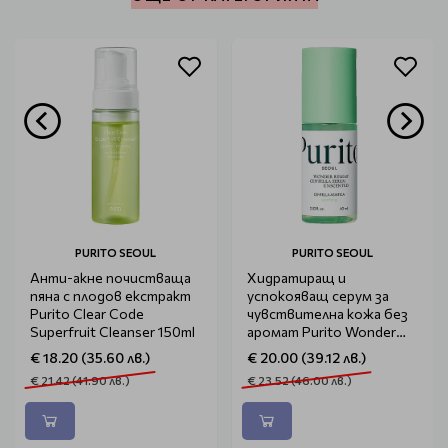
PURITO SEOUL
PURITO SEOUL
Анти-акне почистваща
Хидратиращ и
пяна с плодов екстракт
успокояващ серум за
Purito Clear Code
чувствителна кожа без
Superfruit Cleanser 150ml
аромат Purito Wonder
Releaf Centella Serum
€ 18.20 (35.60 лв.)
€ 20.00 (39.12 лв.)
Unscented 60ml
€ 21.42 (41.90 лв.)
€ 23.52 (46.00 лв.)