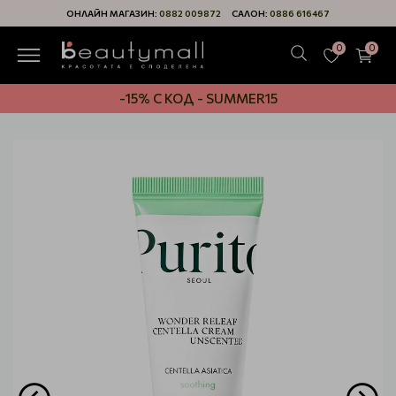
ОНЛАЙН МАГАЗИН:
0882 009872
САЛОН:
0886 616467
0
0
-15% С КОД - SUMMER15