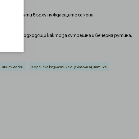
за 3–5 минути върху нуждаещите се зони.
о усилие. Подходящи както за сутрешна и вечерна рутина,
 шийт маски
Корейска козметика с центела азиатика