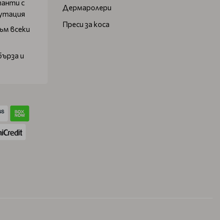
танти с
Дермаролери
путация
Преси за коса
ъм всеки
бърза и