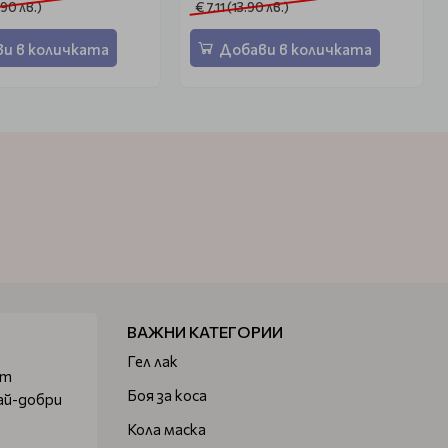
.90 лв.)
€ 7.11 (13.90 лв.)
и в количката
Добави в количката
ВАЖНИ КАТЕГОРИИ
Гел лак
от
Боя за коса
ай-добри
Кола маска