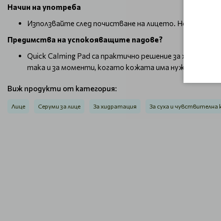
Начин на употреба
Използвайте след почистване на лицето. Нежно обтри
Предимства на успокояващите падове?
Quick Calming Pad са практично решение за хора, ко
така и за моменти, когато кожата има нужда от бър
Виж продукти от категория:
Лице
Серуми за лице
За хидратация
За суха и чувствителна