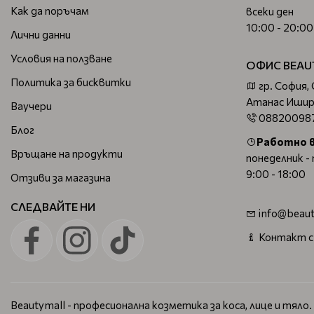
Как да поръчам
всеки ден
10:00 - 20:00
Лични данни
Условия на ползване
ОФИС BEAU
Политика за бисквитки
гр. София,
Атанас Ишир
Ваучери
08820098
Блог
Работно 
Връщане на продукти
понеделник -
9:00 - 18:00
Отзиви за магазина
СЛЕДВАЙТЕ НИ
info@beaut
Контакт с
Beautymall - професионална козметика за коса, лице и тяло