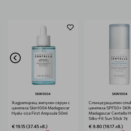
SKIN1004
SKIN1004
Хидратиращ ампулен серум с
Слънцезащитен стик
центела Skin1004 Madagascar
центела SPF50+ SKI
Hyalu-cica First Ampoule 50ml
Madagascar Centella H
Silky-Fit Sun Stick 7g
€ 19.15 (37.45 лв.)
€ 9.80 (19.17 лв.)