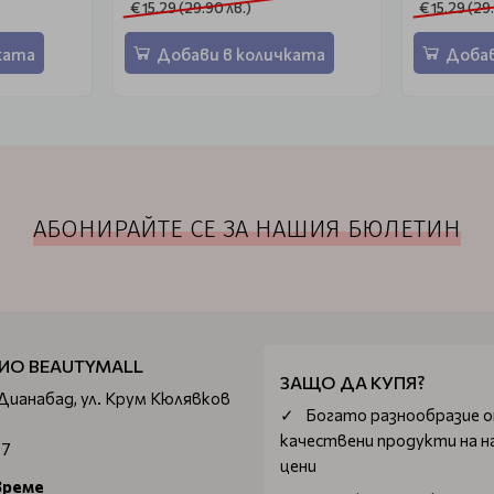
€ 15.29 (29.90 лв.)
€ 15.29 (29
ката
Добави в количката
Добав
АБОНИРАЙТЕ СЕ ЗА НАШИЯ БЮЛЕТИН
ИО BEAUTYMALL
ЗАЩО ДА КУПЯ?
 Дианабад, ул. Крум Кюлявков
Богатo разнообразие 
качествени продукти на н
67
цени
време