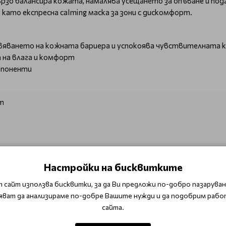
бързо балансира кожата, намалява усещането за опъване и п
като експресна calming маска за зони с дискомфорт.
новяването на кожната бариера и успокоява чувствителната 
 на влага и комфорт
мпоненти
т
а
Настройки на бисквитките
 сайт използва бисквитки, за да Ви предложи по-добро пазаруване
яват да анализираме по-добре Вашите нужди и да подобрим рабо
сайта.