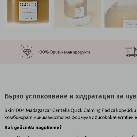
100% Оригинален продукт
Бързо успокояване и хидратация за чу
Skin1004 Madagascar Centella Quick Calming Pad са корейск
комбинират минималистична формула с висококачествен ек
Как действа падовете?