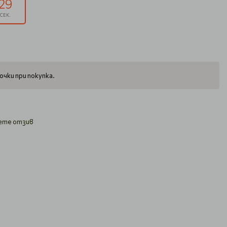
28
СЕК.
очки при покупка.
ете отзив