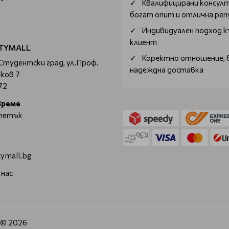
Квалифицирани консул
богат опит и отлична ре
Индивидуален подход к
клиент
TYMALL
Коректно отношение, 
 Студентски град, ул.Проф.
надеждна доставка
ков 7
72
време
 петък
ymall.bg
 нас
. © 2026