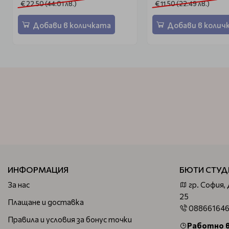
€ 22.50 (44.01 лв.)
€ 11.50 (22.49 лв.)
Добави в количката
Добави в колич
ИНФОРМАЦИЯ
БЮТИ СТУД
За нас
гр. София,
25
Плащане и доставка
08866164
Правила и условия за бонус точки
Работно 