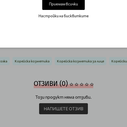
Приемам всички
йте кожата с пад или оставете като локална calming маска 
Настройки на бисквитките
ито искат видим комфорт и спокойствие на кожата с минималн
за SOS грижа.
 кожа
Корейска козметика
Корейска козметика за лице
Корейски
ОТЗИВИ (0)
Този продукт няма отзиви.
НАПИШЕТЕ ОТЗИВ