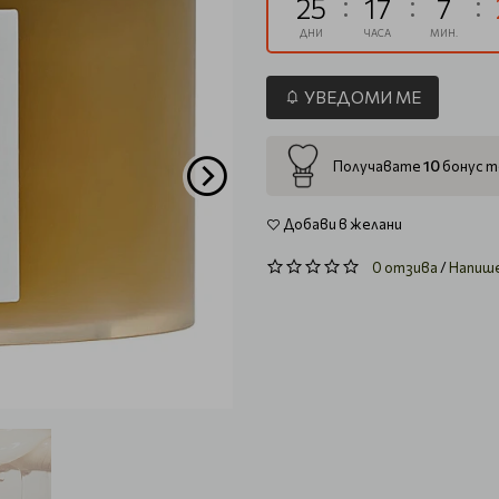
25
17
7
ДНИ
ЧАСА
МИН.
УВЕДОМИ МЕ
10
Получавате
бонус т
Добави в желани
0 отзива
/
Напиш