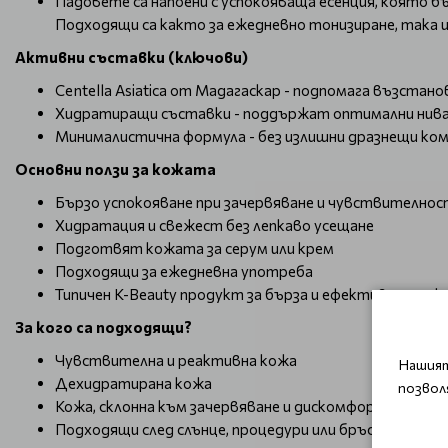
Падовете са напоени с успокояваща есенция, която 
Подходящи са както за ежедневно тонизиране, така и 
Активни съставки (ключови)
Centella Asiatica от Мадагаскар - подпомага възста
Хидратиращи съставки - поддържат оптимални нива
Минималистична формула - без излишни дразнещи ко
Основни ползи за кожата
Бързо успокояване при зачервяване и чувствителнос
Хидратация и свежест без лепкаво усещане
Подготвят кожата за серум или крем
Подходящи за ежедневна употреба
Типичен K-Beauty продукт за бърза и ефективна гриж
За кого са подходящи?
Чувствителна и реактивна кожа
Нашият
Дехидратирана кожа
позвол
Кожа, склонна към зачервяване и дискомфорт
Подходящи след слънце, процедури или бръснене