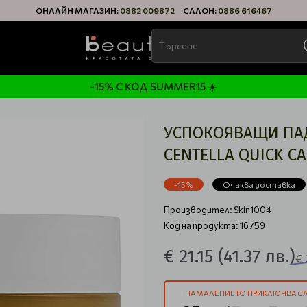
ОНЛАЙН МАГАЗИН:
0882 009872
САЛОН:
0886 616467
-15% С КОД SUMMER15 ☀️
УСПОКОЯВАЩИ ПАД
CENTELLA QUICK CA
-15%
Очаква доставка
Производител:
Skin1004
Код на продукта: 16759
€ 21.15
(41.37 лв.)
€ 
НАМАЛЕНИЕТО ПРИКЛЮЧВА СЛ