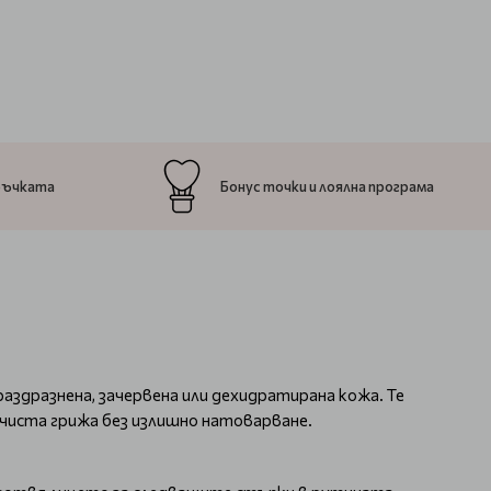
ръчката
Бонус точки и лоялна програма
 раздразнена, зачервена или дехидратирана кожа. Те
чиста грижа без излишно натоварване.