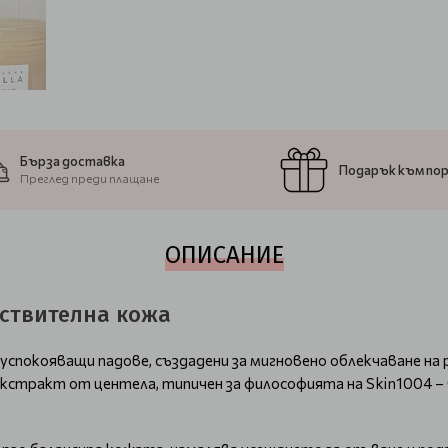
Бърза доставка
Подарък към по
Преглед преди плащане
ОПИСАНИЕ
вствителна кожа
и успокояващи падове, създадени за мигновено облекчаване на
стракт от центела, типичен за философията на Skin1004 – 