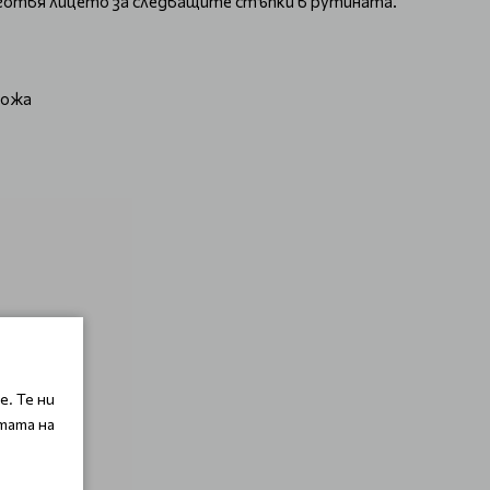
одготвя лицето за следващите стъпки в рутината.
кожа
. Те ни
тата на