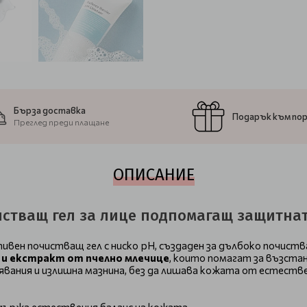
Бърза доставка
Подарък към по
Преглед преди плащане
ОПИСАНИЕ
Почистващ гел за лице подпомагащ защитна
ивен почистващ гел с ниско pH, създаден за дълбоко почиств
 и екстракт от пчелно млечице
, които помагат за възстан
вания и излишна мазнина, без да лишава кожата от естестве