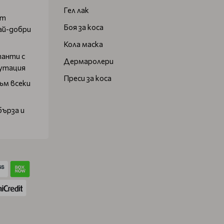
Гел лак
от
Боя за коса
ай-добри
Кола маска
танти с
Дермаролери
путация
Преси за коса
ъм всеки
бърза и