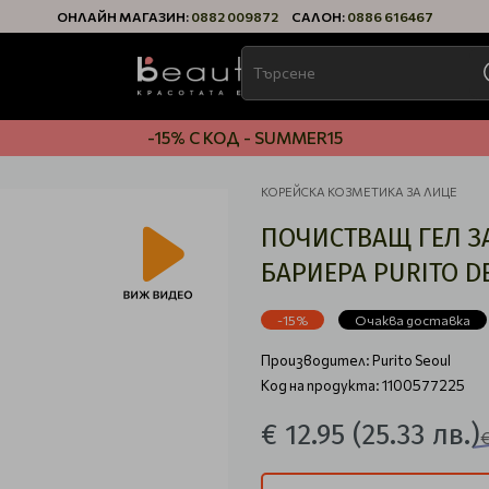
ОНЛАЙН МАГАЗИН:
0882 009872
САЛОН:
0886 616467
-15% С КОД - SUMMER15
КОРЕЙСКА КОЗМЕТИКА ЗА ЛИЦЕ
ПОЧИСТВАЩ ГЕЛ З
БАРИЕРА PURITO D
-15%
Очаква доставка
Производител:
Purito Seoul
Код на продукта: 1100577225
€ 12.95
(25.33 лв.)
€