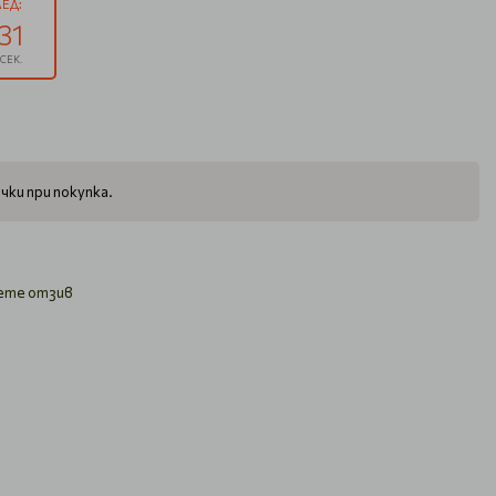
ЕД:
30
СЕК.
чки при покупка.
ете отзив