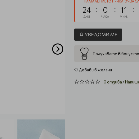
НАМАЛЕНИЕТО ПРИКЛЮЧВА СЛ
24
0
11
ДНИ
ЧАСА
МИН.
УВЕДОМИ МЕ
6
Получавате
бонус то
Добави в желани
0 отзива
/
Напиш