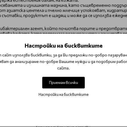
държа естествения баланс на кожата.
сяванията и излишната мазнина, като същевременно поддър
 от азиатска центела и пчелно млечице успокояват, хидрат
и съставки, продуктът е щадящ и може да се използва ежедне
ибактериален агент, който почиства порите и предотвратя
новява кожата, като подпомага регенерацията и защитава о
 и подобрява еластичността на кожата.
Настройки на бисквитките
 сайт използва бисквитки, за да Ви предложи по-добро пазаруване
.
яват да анализираме по-добре Вашите нужди и да подобрим рабо
сайта.
Приемам всички
 козметика за лице
Корейски почистващи продукти за лице
Корейск
Настройки на бисквитките
ОТЗИВИ (0)