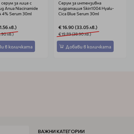
серум за лице с
Серум за интензивна
д Anua Niacinamide
хидратация Skin1004 Hyalu-
A 4% Serum 30ml
Cica Blue Serum 30ml
1.56 лв.)
€ 16.90 (33.05 лв.)
.90 лв.)
€ 19.89 (38.90 лв.)
и в количката
Добави в количката
ВАЖНИ КАТЕГОРИИ