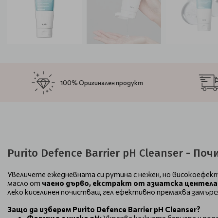
100% Оригинален продукт
Purito Defence Barrier pH Cleanser - 
Увеличете ежедневната си рутина с нежен, но високоефект
масло от
чаено дърво, екстракт от азиатска центела
леко киселинен почистващ гел ефективно премахва замърся
Защо да изберем Purito Defence Barrier pH Cleanser?