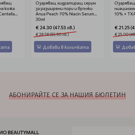
ояващ
Озаряващ хидратиращ серум
Озаряващ 
на кожа
за разширени пори и бръчки
ниацинами
Centella
Anua Peach 70% Niacin Serum
10% + TX
30ml
€ 24.30 (47.53 лв.)
€ 21.25 (4
€ 28.58 (55.90 лв.)
€ 25.00 (48
ката
Добави в количката
Добав
АБОНИРАЙТЕ СЕ ЗА НАШИЯ БЮЛЕТИН
ИО BEAUTYMALL