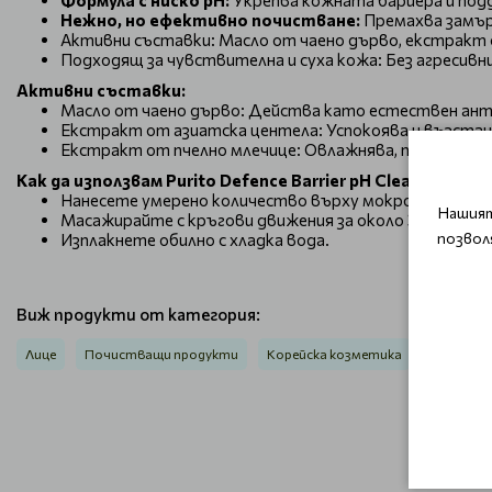
Формула с ниско pH:
Укрепва кожната бариера и под
Нежно, но ефективно почистване:
Премахва замър
Активни съставки: Масло от чаено дърво, екстракт
Подходящ за чувствителна и суха кожа: Без агресивн
Активни съставки:
Масло от чаено дърво: Действа като естествен ант
Екстракт от азиатска центела: Успокоява и възста
Екстракт от пчелно млечице: Овлажнява, подхранва
Как да използвам
Purito Defence Barrier pH Cleanser?
Нанесете умерено количество върху мокро лице.
Нашият
Масажирайте с кръгови движения за около 30 секунди
позвол
Изплакнете обилно с хладка вода.
Виж продукти от категория:
Лице
Почистващи продукти
Корейска козметика
Корейска