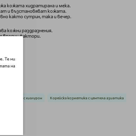
жа кожата хидратирана и мека.
ират и възстановяват кожата.
вно както сутрин, така и вечер.
ва кожни раздразнения.
т вредни фактори.
. Те ни
тата на
а козметика с хиалурон
Корейска козметика с центела азиатика