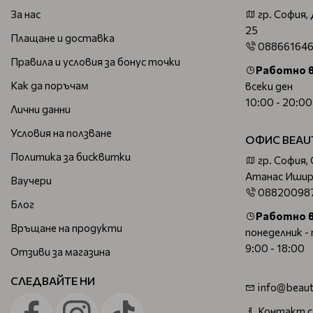
За нас
гр. София,
25
Плащане и доставка
08866164
Правила и условия за бонус точки
Работно 
Как да поръчам
всеки ден
10:00 - 20:00
Лични данни
Условия на ползване
ОФИС BEAU
Политика за бисквитки
гр. София,
Атанас Ишир
Ваучери
08820098
Блог
Работно 
Връщане на продукти
понеделник -
9:00 - 18:00
Отзиви за магазина
СЛЕДВАЙТЕ НИ
info@beaut
Контакт с