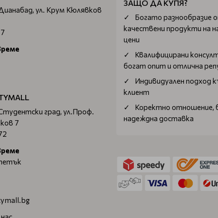
ЗАЩО ДА КУПЯ?
 Дианабад, ул. Крум Кюлявков
Богатo разнообразие 
качествени продукти на н
67
цени
време
Квалифицирани консул
богат опит и отлична ре
Индивидуален подход к
клиент
TYMALL
Коректно отношение, 
 Студентски град, ул.Проф.
надеждна доставка
ков 7
72
време
 петък
ymall.bg
 нас