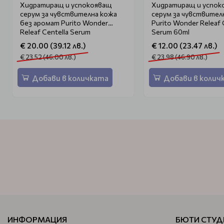
Хидратиращ и успокояващ
Хидратиращ и успок
серум за чувствителна кожа
серум за чувствител
без аромат Purito Wonder
Purito Wonder Releaf 
Releaf Centella Serum
Serum 60ml
Unscented 60ml
€ 20.00 (39.12 лв.)
€ 12.00 (23.47 лв.)
€ 23.52 (46.00 лв.)
€ 23.98 (46.90 лв.)
Добави в количката
Добави в колич
ИНФОРМАЦИЯ
БЮТИ СТУД