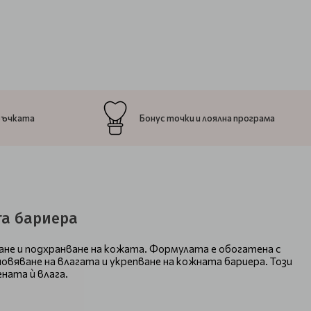
ръчката
Бонус точки и лоялна програма
та бариера
ане и подхранване на кожата. Формулата е обогатена с
овяване на влагата и укрепване на кожната бариера. Този
ната ѝ влага.