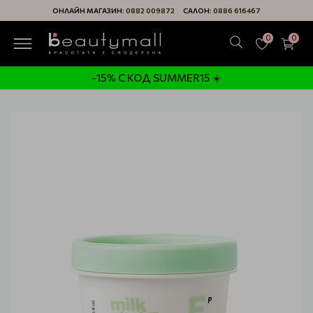
ОНЛАЙН МАГАЗИН:
0882 009872
САЛОН:
0886 616467
0
0
-15% С КОД SUMMER15 ☀️