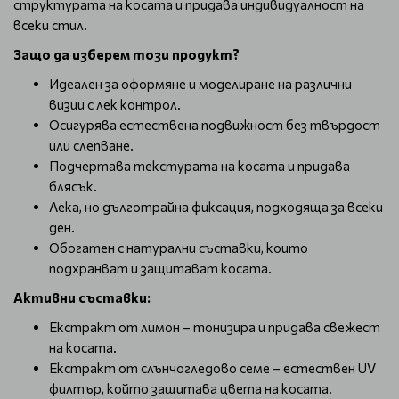
структурата на косата и придава индивидуалност на
всеки стил.
Защо да изберем този продукт?
Идеален за оформяне и моделиране на различни
визии с лек контрол.
Осигурява естествена подвижност без твърдост
или слепване.
Подчертава текстурата на косата и придава
блясък.
Лека, но дълготрайна фиксация, подходяща за всеки
ден.
Обогатен с натурални съставки, които
подхранват и защитават косата.
Активни съставки:
Екстракт от лимон – тонизира и придава свежест
на косата.
Екстракт от слънчогледово семе – естествен UV
филтър, който защитава цвета на косата.