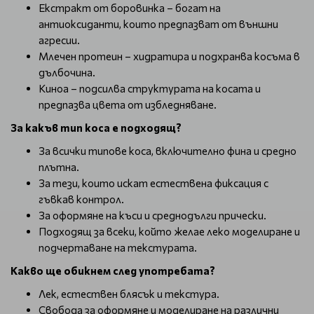
Екстракт от боровинка – богат на
антиоксиданти, които предпазват от външни
агресии.
Млечен протеин – хидратира и подхранва косъма в
дълбочина.
Киноа – подсилва структурата на косата и
предпазва цвета от избледняване.
За какъв тип коса е подходящ?
За всички типове коса, включително фина и средно
плътна.
За тези, които искат естествена фиксация с
гъвкав контрол.
За оформяне на къси и среднодълги прически.
Подходящ за всеки, който желае леко моделиране и
подчертаване на текстурата.
Какво ще обикнем след употребата?
Лек, естествен блясък и текстура.
Свобода за оформяне и моделиране на различни