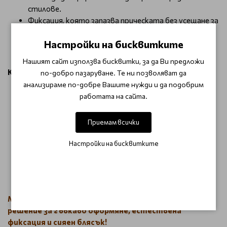
стилове.
Фиксация, която запазва прическата без усещане за
твърдост.
Настройки на бисквитките
Хидратация и защита на косъма благодарение на
подхранващите съставки.
Нашият сайт използва бисквитки, за да Ви предложи
Как да използвам?
по-добро пазаруване. Те ни позволяват да
анализираме по-добре Вашите нужди и да подобрим
Вземете малко количество от пастата и
работата на сайта.
разтрийте между дланите си.
Нанесете върху влажна или суха коса, оформяйки
Приемам всички
кичурите според желания стил.
За по-добър контрол, използвайте малки
Настройки на бисквитките
количества и постепенно добавяйте повече, ако е
необходимо.
Комбинирайте с други продукти от серията
MilkShake Lifestyling
за перфектен завършек.
MilkShake Lifestyling Freehand Paste – перфектното
решение за гъвкаво оформяне, естествена
фиксация и сияен блясък!