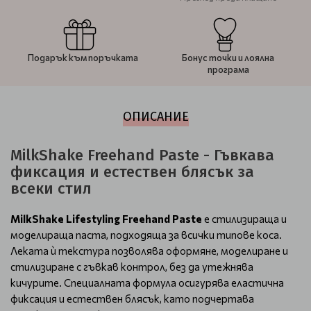
Подарък към поръчката
Бонус точки и лоялна
програма
ОПИСАНИЕ
MilkShake Freehand Paste - Гъвкава
фиксация и естествен блясък за
всеки стил
MilkShake Lifestyling Freehand Paste
е стилизираща и
моделираща паста, подходяща за всички типове коса.
Леката ѝ текстура позволява оформяне, моделиране и
стилизиране с гъвкав контрол, без да утежнява
кичурите. Специалната формула осигурява еластична
фиксация и естествен блясък, като подчертава