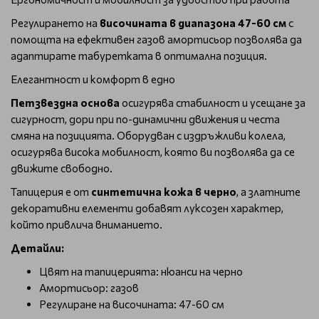
Регулирането на
височината в диапазона 47-60 см
с
помощта на ефективен газов амортисьор позволява да
адаптирате табуретката в оптимална позиция.
Елегантност и комфорт в едно
Петзвездна основа
осигурява стабилност и усещане за
сигурност, дори при по-динамични движения и честа
смяна на позицията. Оборудван с издръжливи колела,
осигурява висока мобилност, която ви позволява да се
движите свободно.
Тапицерия е от
синтетична кожа в черно
, а златните
декоративни елементи добавят луксозен характер,
който привлича вниманието.
Детайли:
Цвят на тапицерията: нюанси на черно
Амортисьор: газов
Регулиране на височината: 47-60 см