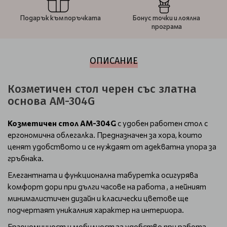
Подарък към поръчката
Бонус точки и лоялна
програма
ОПИСАНИЕ
Козметичен стол черен със златна
основа AM-304G
Козметичен стол AM-304G
с удобен работен стол с
ергономична облегалка. Предназначен за хора, които
ценят удобството и се нуждаят от адекватна упора за
гръбнака.
Елегантната и функционална табуретка осигурява
комфорт дори при дълги часове на работа , а нейният
минималистичен дизайн и класически цветове ще
подчертаят уникалния характер на интериора.
Ергономичност и мобилност за удобство при работа