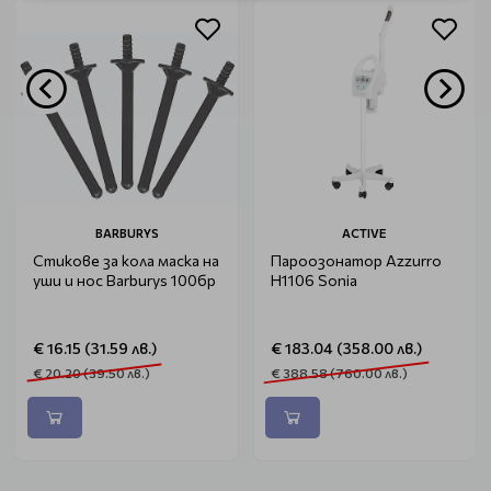
BARBURYS
ACTIVE
Стикове за кола маска на
Пароозонатор Azzurro
уши и нос Barburys 100бр
H1106 Sonia
€ 16.15 (31.59 лв.)
€ 183.04 (358.00 лв.)
€ 20.20 (39.50 лв.)
€ 388.58 (760.00 лв.)