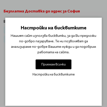
Безплатна Доставка до адрес за София
Виж продукти от категория:
Настройки на бисквитките
Козметично оборудване
За Козметици
Нашият сайт използва бисквитки, за да Ви предложи
Работни столове
по-добро пазаруване. Те ни позволяват да
анализираме по-добре Вашите нужди и да подобрим
работата на сайта.
ОТЗИВИ (0)
Приемам всички
Този продукт няма отзиви.
Настройки на бисквитките
НАПИШЕТЕ ОТЗИВ
ОЩЕ ОТ КАТЕГОРИЯТА